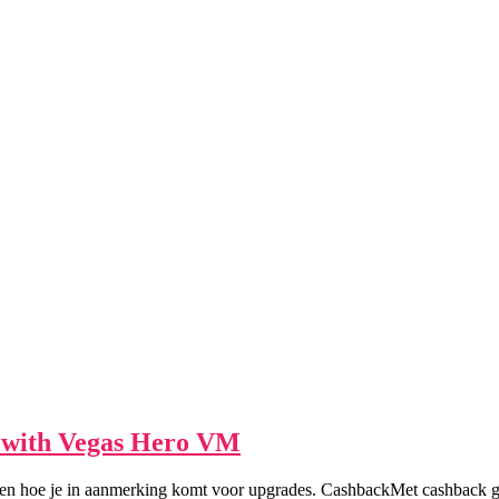
e with Vegas Hero VM
 en hoe je in aanmerking komt voor upgrades. CashbackMet cashback gev