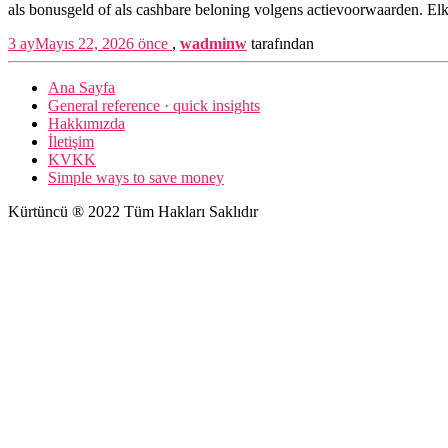
als bonusgeld of als cashbare beloning volgens actievoorwaarden. Elk
3 ay
Mayıs 22, 2026
önce
,
wadminw
tarafından
Ana Sayfa
General reference · quick insights
Hakkımızda
İletişim
KVKK
Simple ways to save money
Kürtüncü ® 2022 Tüm Hakları Saklıdır