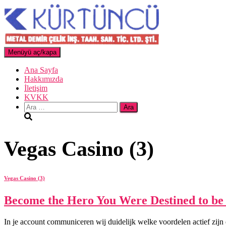
Menüyü aç/kapa
Ana Sayfa
Hakkımızda
İletişim
KVKK
Arama:
Vegas Casino (3)
Vegas Casino (3)
Become the Hero You Were Destined to b
In je account communiceren wij duidelijk welke voordelen actief zijn