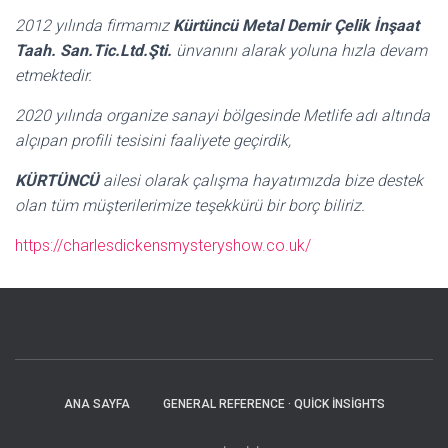
2012 yılında firmamız
Kürtüncü Metal Demir Çelik İnşaat
Taah. San.Tic.Ltd.Şti.
ünvanını alarak yoluna hızla devam
etmektedir.
2020 yılında organize sanayi bölgesinde Metlife adı altında
alçıpan profili tesisini faaliyete geçirdik,
KÜRTÜNCÜ
ailesi olarak çalışma hayatımızda bize destek
olan tüm müşterilerimize teşekkürü bir borç biliriz.
https://charlesdickensmysteryshow.co.uk/
ANA SAYFA
GENERAL REFERENCE · QUICK INSIGHTS