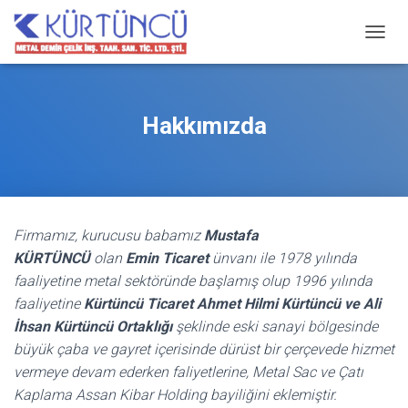
M
E
N
Ü
Y
Hakkımızda
Ü
A
Ç
/
K
A
Firmamız, kurucusu babamız
Mustafa
P
A
KÜRTÜNCÜ
olan
Emin Ticaret
ünvanı ile 1978 yılında
faaliyetine metal sektöründe başlamış olup 1996 yılında
faaliyetine
Kürtüncü Ticaret Ahmet Hilmi Kürtüncü ve Ali
İhsan Kürtüncü Ortaklığı
şeklinde eski sanayi bölgesinde
büyük çaba ve gayret içerisinde dürüst bir çerçevede hizmet
vermeye devam ederken faliyetlerine, Metal Sac ve Çatı
Kaplama Assan Kibar Holding bayiliğini eklemiştir.