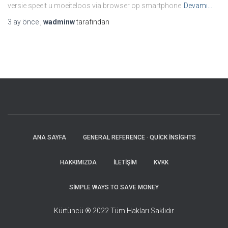
versie speelt u moeiteloos via browser op smartphone
Devamı…
3 ay
önce
,
wadminw
tarafından
ANA SAYFA
GENERAL REFERENCE · QUICK INSIGHTS
HAKKIMIZDA
İLETIŞIM
KVKK
SIMPLE WAYS TO SAVE MONEY
Kürtüncü ® 2022 Tüm Hakları Saklıdır