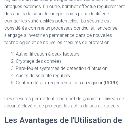
attaques externes. En outre, bdmbet effectue régulièrement
des audits de sécurité indépendants pour identifier et
corriger les vulnérabilités potentielles. La sécurité est
considérée comme un processus continu, et l'entreprise
s'engage à investir en permanence dans de nouvelles
technologies et de nouvelles mesures de protection.
Authentification à deux facteurs
Cryptage des données
Pare-feu et systèmes de détection d'intrusion
Audits de sécurité réguliers
Conformité aux réglementations en vigueur (RGPD)
Ces mesures permettent à bdmbet de garantir un niveau de
sécurité élevé et de protéger les actifs de ses utilisateurs.
Les Avantages de l'Utilisation de