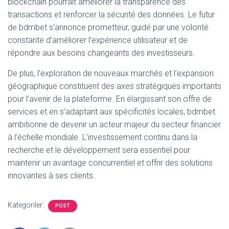
blockchain pourrait améliorer la transparence des
transactions et renforcer la sécurité des données. Le futur
de bdmbet s’annonce prometteur, guidé par une volonté
constante d’améliorer l’expérience utilisateur et de
répondre aux besoins changeants des investisseurs.
De plus, l’exploration de nouveaux marchés et l’expansion
géographique constituent des axes stratégiques importants
pour l’avenir de la plateforme. En élargissant son offre de
services et en s’adaptant aux spécificités locales, bdmbet
ambitionne de devenir un acteur majeur du secteur financier
à l’échelle mondiale. L'investissement continu dans la
recherche et le développement sera essentiel pour
maintenir un avantage concurrentiel et offrir des solutions
innovantes à ses clients.
Kategoriler:
POST