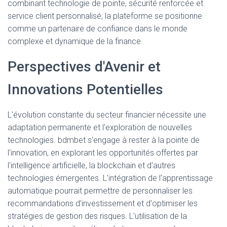
combinant technologie de pointe, sécurité renforcée et
service client personnalisé, la plateforme se positionne
comme un partenaire de confiance dans le monde
complexe et dynamique de la finance.
Perspectives d'Avenir et
Innovations Potentielles
L'évolution constante du secteur financier nécessite une
adaptation permanente et l'exploration de nouvelles
technologies. bdmbet s'engage à rester à la pointe de
l'innovation, en explorant les opportunités offertes par
l'intelligence artificielle, la blockchain et d'autres
technologies émergentes. L'intégration de l'apprentissage
automatique pourrait permettre de personnaliser les
recommandations d'investissement et d'optimiser les
stratégies de gestion des risques. L'utilisation de la