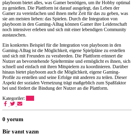
playboom bietet alles, was Gamer benötigen, um ihr Hobby optimal
zu genießen. Die Plattform ist darauf ausgelegt, das Leben der
Gamer zu vereinfachen und ihnen mehr Zeit für das zu geben, was
sie am meisten lieben: das Spielen. Durch die Integration von
playboom in den Gaming-Alltag können Gamer ihre Leidenschaft
noch intensiver erleben und sich mit einer lebendigen Community
austauschen.
Ein konkretes Beispiel für die Integration von playboom in den
Gaming-Alltag ist die Möglichkeit, eigene Spielpläne zu erstellen
und sich mit Freunden zu verabreden. Die Plattform erinnert die
Nutzer an bevorstehende Spieltermine und ermöglicht es ihnen, sich
schnell und einfach mit ihren Mitspielern zu koordinieren. Darüber
hinaus bietet playboom auch die Möglichkeit, eigene Gaming-
Profile zu erstellen und seine Erfolge mit anderen zu teilen. Dieser
Aspekt der sozialen Vernetzung trägt maßgeblich zum Spaßfaktor
bei und fördert die Bindung der Nutzer an die Plattform.
Kategoriler:
Post
0 yorum
Bir yanıt yazın