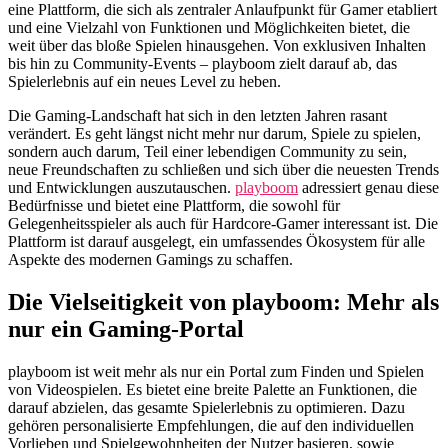
eine Plattform, die sich als zentraler Anlaufpunkt für Gamer etabliert
und eine Vielzahl von Funktionen und Möglichkeiten bietet, die
weit über das bloße Spielen hinausgehen. Von exklusiven Inhalten
bis hin zu Community-Events – playboom zielt darauf ab, das
Spielerlebnis auf ein neues Level zu heben.
Die Gaming-Landschaft hat sich in den letzten Jahren rasant
verändert. Es geht längst nicht mehr nur darum, Spiele zu spielen,
sondern auch darum, Teil einer lebendigen Community zu sein,
neue Freundschaften zu schließen und sich über die neuesten Trends
und Entwicklungen auszutauschen.
playboom
adressiert genau diese
Bedürfnisse und bietet eine Plattform, die sowohl für
Gelegenheitsspieler als auch für Hardcore-Gamer interessant ist. Die
Plattform ist darauf ausgelegt, ein umfassendes Ökosystem für alle
Aspekte des modernen Gamings zu schaffen.
Die Vielseitigkeit von playboom: Mehr als
nur ein Gaming-Portal
playboom ist weit mehr als nur ein Portal zum Finden und Spielen
von Videospielen. Es bietet eine breite Palette an Funktionen, die
darauf abzielen, das gesamte Spielerlebnis zu optimieren. Dazu
gehören personalisierte Empfehlungen, die auf den individuellen
Vorlieben und Spielgewohnheiten der Nutzer basieren, sowie