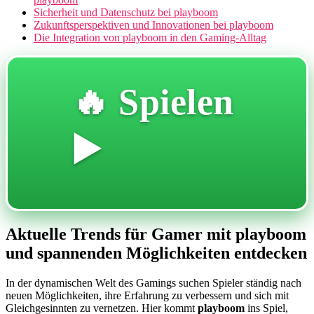
Sicherheit und Datenschutz bei playboom
Zukunftsperspektiven und Innovationen bei playboom
Die Integration von playboom in den Gaming-Alltag
🔥 Spielen
▶️
Aktuelle Trends für Gamer mit playboom
und spannenden Möglichkeiten entdecken
In der dynamischen Welt des Gamings suchen Spieler ständig nach
neuen Möglichkeiten, ihre Erfahrung zu verbessern und sich mit
Gleichgesinnten zu vernetzen. Hier kommt
playboom
ins Spiel,