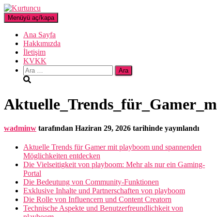
Menüyü aç/kapa
Ana Sayfa
Hakkımızda
İletişim
KVKK
Arama:
Aktuelle_Trends_für_Gamer_m
wadminw
tarafından
Haziran 29, 2026
tarihinde yayınlandı
Aktuelle Trends für Gamer mit playboom und spannenden
Möglichkeiten entdecken
Die Vielseitigkeit von playboom: Mehr als nur ein Gaming-
Portal
Die Bedeutung von Community-Funktionen
Exklusive Inhalte und Partnerschaften von playboom
Die Rolle von Influencern und Content Creatorn
Technische Aspekte und Benutzerfreundlichkeit von
playboom