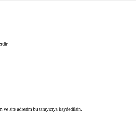
erdir
 ve site adresim bu tarayıcıya kaydedilsin.