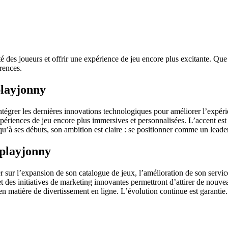
 des joueurs et offrir une expérience de jeu encore plus excitante. Qu
rences.
playjonny
égrer les dernières innovations technologiques pour améliorer l’expérience 
s expériences de jeu encore plus immersives et personnalisées. L’accent 
u’à ses débuts, son ambition est claire : se positionner comme un leader
 playjonny
 sur l’expansion de son catalogue de jeux, l’amélioration de son service
 et des initiatives de marketing innovantes permettront d’attirer de nouvea
 en matière de divertissement en ligne. L’évolution continue est garantie.