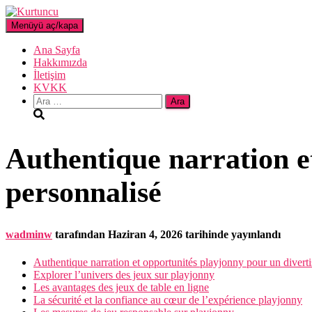
Menüyü aç/kapa
Ana Sayfa
Hakkımızda
İletişim
KVKK
Arama:
Authentique narration e
personnalisé
wadminw
tarafından
Haziran 4, 2026
tarihinde yayınlandı
Authentique narration et opportunités playjonny pour un divert
Explorer l’univers des jeux sur playjonny
Les avantages des jeux de table en ligne
La sécurité et la confiance au cœur de l’expérience playjonny