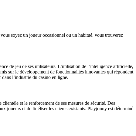
e vous soyez un joueur occasionnel ou un habitué, vous trouverez
de jeu de ses utilisateurs. L’utilisation de l’intelligence artificielle,
est mis sur le développement de fonctionnalités innovantes qui répondent
 dans l’industrie du casino en ligne.
 clientèle et le renforcement de ses mesures de sécurité. Des
ux joueurs et de fidéliser les clients existants. Playjonny est déterminé