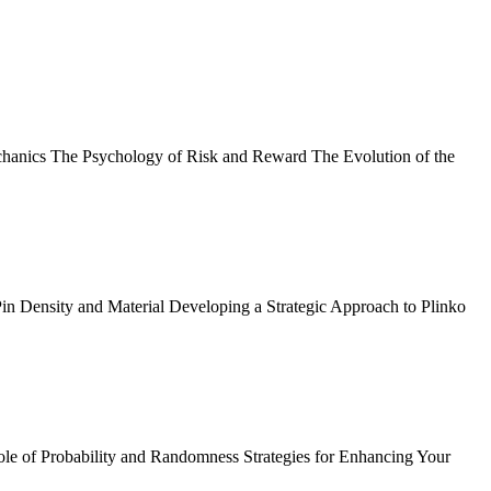
echanics The Psychology of Risk and Reward The Evolution of the
 Pin Density and Material Developing a Strategic Approach to Plinko
ole of Probability and Randomness Strategies for Enhancing Your