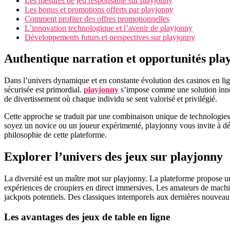
Les mesures de jeu responsable sur playjonny
Les bonus et promotions offerts par playjonny
Comment profiter des offres promotionnelles
L’innovation technologique et l’avenir de playjonny
Développements futurs et perspectives sur playjonny
Authentique narration et opportunités pla
Dans l’univers dynamique et en constante évolution des casinos en lign
sécurisée est primordial.
playjonny
s’impose comme une solution innova
de divertissement où chaque individu se sent valorisé et privilégié.
Cette approche se traduit par une combinaison unique de technologies d
soyez un novice ou un joueur expérimenté, playjonny vous invite à déco
philosophie de cette plateforme.
Explorer l’univers des jeux sur playjonny
La diversité est un maître mot sur playjonny. La plateforme propose 
expériences de croupiers en direct immersives. Les amateurs de machine
jackpots potentiels. Des classiques intemporels aux dernières nouveauté
Les avantages des jeux de table en ligne