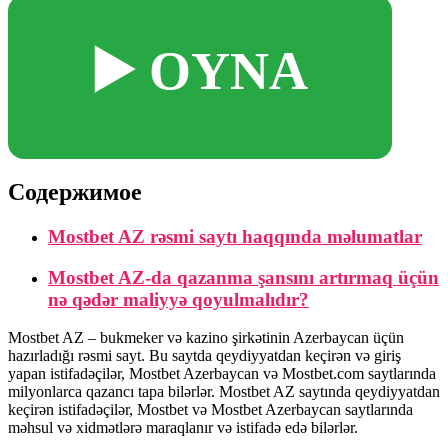
▶️ OYNA
Содержимое
Mostbet AZ rəsmi saytı haqqında məlumatlar
Mostbet AZ-da qazanma şansını artırmaq üçün
nə qədər maliyyə qoyulmalıdır?
Mostbet AZ – bukmeker və kazino şirkətinin Azerbaycan üçün
hazırladığı rəsmi sayt. Bu saytda qeydiyyatdan keçirən və giriş
yapan istifadəçilər, Mostbet Azerbaycan və Mostbet.com saytlarında
milyonlarca qazancı tapa bilərlər. Mostbet AZ saytında qeydiyyatdan
keçirən istifadəçilər, Mostbet və Mostbet Azerbaycan saytlarında
məhsul və xidmətlərə maraqlanır və istifadə edə bilərlər.