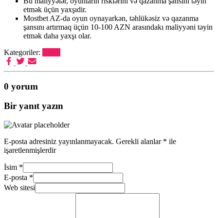
Bu maliyyələr, oyunların risklərini və qazanma şansını təyin
etmək üçün yaxşıdir.
Mostbet AZ-da oyun oynayarkən, təhlükəsiz və qazanma
şansını artırmaq üçün 10-100 AZN arasındakı maliyyəni təyin
etmək daha yaxşı olar.
Kategoriler:
News
0 yorum
Bir yanıt yazın
E-posta adresiniz yayınlanmayacak.
Gerekli alanlar
*
ile
işaretlenmişlerdir
İsim
*
E-posta
*
Web sitesi