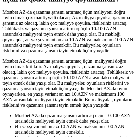
Mostbet AZ-da qazanma şansını artırmaq üçün maliyyəni doğru
təyin etmək çox mənfiyyətli olacaq. Az maliyyə qoyulsa, qazanma
şansınız az olacaq, lakin çox maliyyə qoyulsa, riskləriniz artacaq.
Təhlükəsiz və qazanma şansını artırmaq üçün 10-100 AZN
arasındakı maliyyəni təyin etmək daha yaxşı olar. Bu məbləği
qoymaqda, ən yaxşı variant ən azı 10 AZN və maksimum 100 AZN
arasındakı maliyyəni təyin etməkdir. Bu maliyyələr, oyunların
risklərini və qazanma şansını təyin etmək üçün yaxşıdir.
Mostbet AZ-da qazanma şansını artırmaq üçün, maliyyəni doğru
təyin etmək kritikdir. Az maliyyə qoyulsa, qazanma şansınız az
olacaq, lakin çox maliyyə qoyulsa, riskləriniz artacaq. Təhlükəsiz və
qazanma şansını artırmaq üçün 10-100 AZN arasındakı maliyyəni
təyin etmək daha yaxşı olar. Bu maliyyələr, oyunların risklərini və
qazanma şansını təyin etmək üçün yaxşıdir. Mostbet AZ-da oyun
oynayarkən, ən yaxşı variant ən azı 10 AZN və maksimum 100
AZN arasındakı maliyyəni təyin etməkdir. Bu maliyyələr, oyunların
risklərini və qazanma şansını təyin etmək üçün yaxşıdir.
Mostbet AZ-da qazanma şansını artırmaq üçün 10-100 AZN
arasındakı maliyyəni təyin etmək daha yaxşı olar.
Ən yaxşı variant ən azı 10 AZN və maksimum 100 AZN
arasındakı maliyyəni təyin etməkdir.