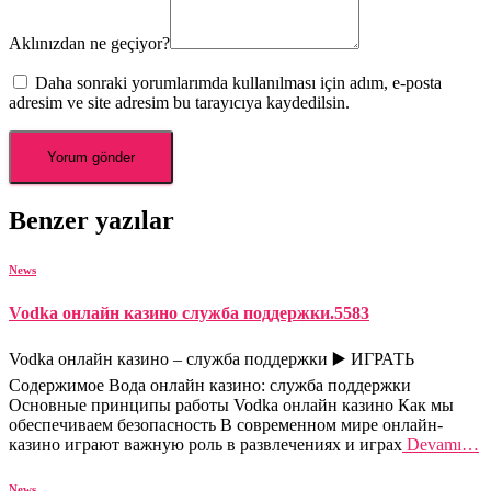
Aklınızdan ne geçiyor?
Daha sonraki yorumlarımda kullanılması için adım, e-posta
adresim ve site adresim bu tarayıcıya kaydedilsin.
Benzer yazılar
News
Vodka онлайн казино служба поддержки.5583
Vodka онлайн казино – служба поддержки ▶️ ИГРАТЬ
Содержимое Вода онлайн казино: служба поддержки
Основные принципы работы Vodka онлайн казино Как мы
обеспечиваем безопасность В современном мире онлайн-
казино играют важную роль в развлечениях и играх
Devamı…
News