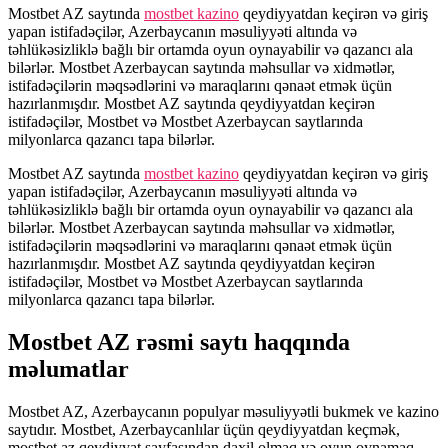
Mostbet AZ saytında
mostbet kazino
qeydiyyatdan keçirən və giriş
yapan istifadəçilər, Azerbaycanın məsuliyyəti altında və
təhlükəsizliklə bağlı bir ortamda oyun oynayabilir və qazancı ala
bilərlər. Mostbet Azerbaycan saytında məhsullar və xidmətlər,
istifadəçilərin məqsədlərini və maraqlarını qənaət etmək üçün
hazırlanmışdır. Mostbet AZ saytında qeydiyyatdan keçirən
istifadəçilər, Mostbet və Mostbet Azerbaycan saytlarında
milyonlarca qazancı tapa bilərlər.
Mostbet AZ saytında
mostbet kazino
qeydiyyatdan keçirən və giriş
yapan istifadəçilər, Azerbaycanın məsuliyyəti altında və
təhlükəsizliklə bağlı bir ortamda oyun oynayabilir və qazancı ala
bilərlər. Mostbet Azerbaycan saytında məhsullar və xidmətlər,
istifadəçilərin məqsədlərini və maraqlarını qənaət etmək üçün
hazırlanmışdır. Mostbet AZ saytında qeydiyyatdan keçirən
istifadəçilər, Mostbet və Mostbet Azerbaycan saytlarında
milyonlarca qazancı tapa bilərlər.
Mostbet AZ rəsmi saytı haqqında
məlumatlar
Mostbet AZ, Azerbaycanın populyar məsuliyyətli bukmek ve kazino
saytıdır. Mostbet, Azerbaycanlılar üçün qeydiyyatdan keçmək,
mostbet az qeydiyyat sayfasından daxil olmaq və oyun oynamaq