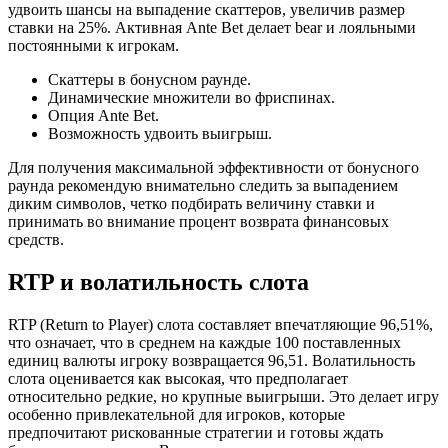
удвоить шансы на выпадение скаттеров, увеличив размер
ставки на 25%. Активная Ante Bet делает bear и лояльными
постоянными к игрокам.
Скаттеры в бонусном раунде.
Динамические множители во фриспинах.
Опция Ante Bet.
Возможность удвоить выигрыш.
Для получения максимальной эффективности от бонусного
раунда рекомендую внимательно следить за выпадением
диким символов, четко подбирать величину ставки и
принимать во внимание процент возврата финансовых
средств.
RTP и волатильность слота
RTP (Return to Player) слота составляет впечатляющие 96,51%,
что означает, что в среднем на каждые 100 поставленных
единиц валюты игроку возвращается 96,51. Волатильность
слота оценивается как высокая, что предполагает
относительно редкие, но крупные выигрыши. Это делает игру
особенно привлекательной для игроков, которые
предпочитают рискованные стратегии и готовы ждать