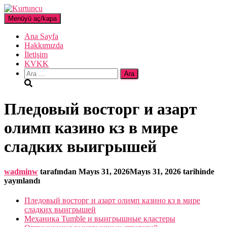
Menüyü aç/kapa
Ana Sayfa
Hakkımızda
İletişim
KVKK
Arama:
Пледовый восторг и азарт
олимп казино кз в мире
сладких выигрышей
wadminw
tarafından
Mayıs 31, 2026
Mayıs 31, 2026
tarihinde
yayınlandı
Пледовый восторг и азарт олимп казино кз в мире
сладких выигрышей
Механика Tumble и выигрышные кластеры