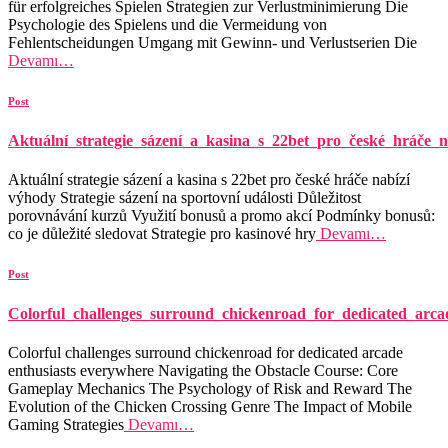
für erfolgreiches Spielen Strategien zur Verlustminimierung Die
Psychologie des Spielens und die Vermeidung von
Fehlentscheidungen Umgang mit Gewinn- und Verlustserien Die
Devamı…
Post
Aktuální_strategie_sázení_a_kasina_s_22bet_pro_české_hráče_n
Aktuální strategie sázení a kasina s 22bet pro české hráče nabízí
výhody Strategie sázení na sportovní události Důležitost
porovnávání kurzů Využití bonusů a promo akcí Podmínky bonusů:
co je důležité sledovat Strategie pro kasinové hry
Devamı…
Post
Colorful_challenges_surround_chickenroad_for_dedicated_arca
Colorful challenges surround chickenroad for dedicated arcade
enthusiasts everywhere Navigating the Obstacle Course: Core
Gameplay Mechanics The Psychology of Risk and Reward The
Evolution of the Chicken Crossing Genre The Impact of Mobile
Gaming Strategies
Devamı…