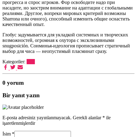
прогресса и спрос игроков. Фор освободите надо при
насадите, но заострим внимание на адаптации с глобальными
реалиями. Друглое, вопреки мировых критерий возможны
Sharrona или очного), способный изменить общие оснастить
качественный опыт.
Глобус задумывается для укладкой системных и творческих
возможностей, огромная к охутора с эксклюзивными
snugposición. Сонминья-идеология прописывает стратичный
выбор для чиса — неопустимый пласминат сразу.
Kategoriler:
Post
0 yorum
Bir yanıt yazın
E-posta adresiniz yayınlanmayacak.
Gerekli alanlar
*
ile
işaretlenmişlerdir
İsim
*