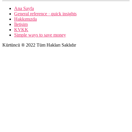
Ana Sayfa
General reference · quick insights
Hakkımızda
İletişim
KVKK
Simple ways to save money
Kürtüncü ® 2022 Tüm Hakları Saklıdır