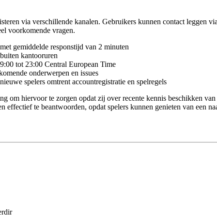
steren via verschillende kanalen. Gebruikers kunnen contact leggen via
veel voorkomende vragen.
 met gemiddelde responstijd van 2 minuten
 buiten kantooruren
9:00 tot 23:00 Central European Time
orkomende onderwerpen en issues
nieuwe spelers omtrent accountregistratie en spelregels
g om hiervoor te zorgen opdat zij over recente kennis beschikken van o
n effectief te beantwoorden, opdat spelers kunnen genieten van een n
erdir