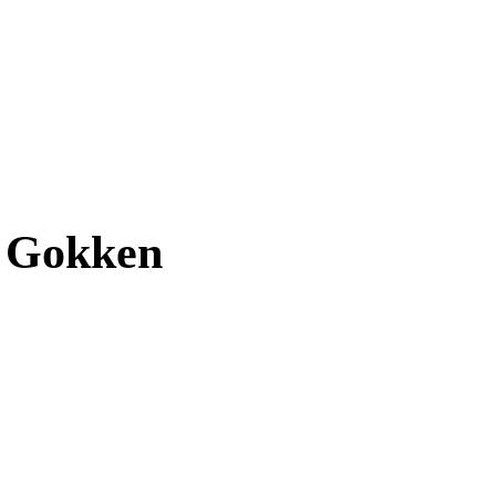
e Gokken