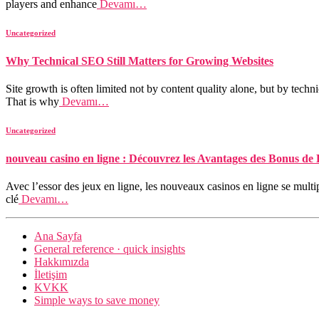
players and enhance
Devamı…
Uncategorized
Why Technical SEO Still Matters for Growing Websites
Site growth is often limited not by content quality alone, but by techn
That is why
Devamı…
Uncategorized
nouveau casino en ligne : Découvrez les Avantages des Bonus de
Avec l’essor des jeux en ligne, les nouveaux casinos en ligne se mult
clé
Devamı…
Ana Sayfa
General reference · quick insights
Hakkımızda
İletişim
KVKK
Simple ways to save money