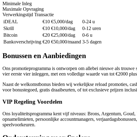
Minimale Inleg
Maximale Opvraging
Verwerkingstijd Transactie
iDEAL
€10
€5,000/dag
0-24 u
Skrill
€10
€10,000/dag
0-12 uren
Bitcoin
€20
€25,000/dag
0-6 u
Bankoverschrijving
€20
€50,000/maand
3-5 dagen
Bonussen en Aanbiedingen
Ons promotieprogramma is ontworpen om allebei nieuwe als trouwe sp
vier eerste vier inleggen, met een volledige waarde van tot €2000 plus 
Naast de welkomstbonus bieden wij wekelijkse reload promoties, cash
voor bonustegoed, gratis draaibeurten, of tot exclusieve prijzen inclusi
VIP Regeling Voordelen
Ons loyaliteitsprogramma kent vijf niveaus: Brons, Argentum, Goud, P
opnamelimieten, persoonlijke accountmanagers, verjaardagsbonussen, e
speelvoorkeuren.