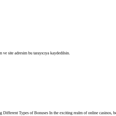
 ve site adresim bu tarayıcıya kaydedilsin.
ifferent Types of Bonuses In the exciting realm of online casinos, bo