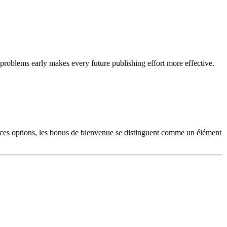
e problems early makes every future publishing effort more effective.
mi ces options, les bonus de bienvenue se distinguent comme un élément