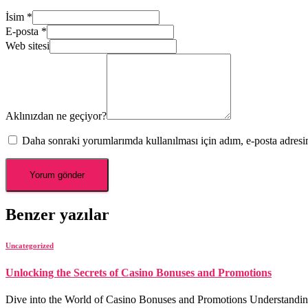
İsim
*
E-posta
*
Web sitesi
Aklınızdan ne geçiyor?
Daha sonraki yorumlarımda kullanılması için adım, e-posta adresim
Benzer yazılar
Uncategorized
Unlocking the Secrets of Casino Bonuses and Promotions
Dive into the World of Casino Bonuses and Promotions Understanding D