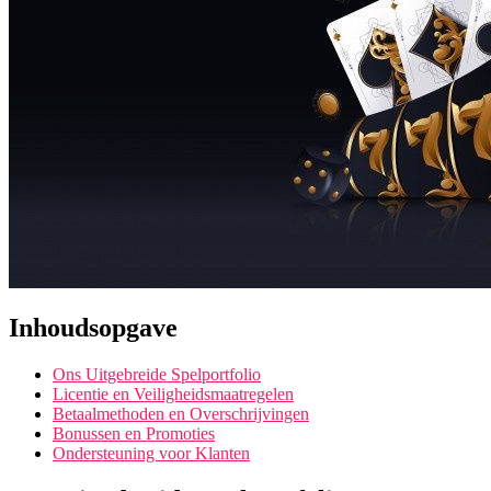
Inhoudsopgave
Ons Uitgebreide Spelportfolio
Licentie en Veiligheidsmaatregelen
Betaalmethoden en Overschrijvingen
Bonussen en Promoties
Ondersteuning voor Klanten