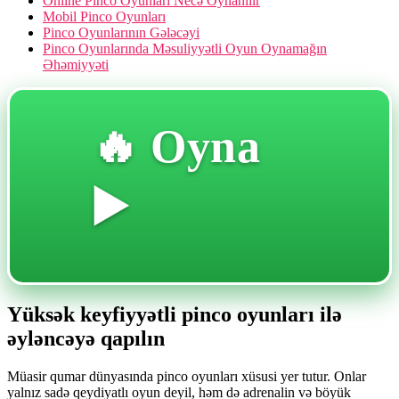
Online Pinco Oyunları Necə Oynanılır
Mobil Pinco Oyunları
Pinco Oyunlarının Gələcəyi
Pinco Oyunlarında Məsuliyyətli Oyun Oynamağın
Əhəmiyyəti
🔥 Oyna
▶️
Yüksək keyfiyyətli pinco oyunları ilə
əyləncəyə qapılın
Müasir qumar dünyasında pinco oyunları xüsusi yer tutur. Onlar
yalnız sadə qeydiyatlı oyun deyil, həm də adrenalin və böyük