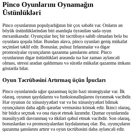
Pinco Oyunlarını Oynamağın
Üstünlükləri
Pinco oyunlarının populyarlığının bir çox səbəbi var. Onların ən
böyük üstünlüklərindən biri asanlıqla öyrənilən sadə oyun
mexanikasıdır. Oyunçular heç bir təcrübəyə sahib olmadan belə bu
oyunlara qoşula bilər. Bundan əlavə, pinco oyunları geniş mükafat
seçimləri təklif edir. Bonuslar, pulsuz fırlanmalar və digər
promosiyalar oyunçuların qazanma şanslarını artırır. Pinco
oyunlarının digər üstünlükləri arasında isə hər zaman əyləncəli
olması, stressi aradan qaldırması və sürətlə mükafat qazanma imkanı
göstərilə bilər.
Oyun Təcrübəsini Artırmaq üçün İpucları
Pinco oyunlarında uğur qazanmaq üçün bəzi strategiyalar var. İlk
olaraq, oyunun qaydalarını və funksionallıqlarını öyrənmək vacibdir.
Hər oyunun öz xüsusiyyətləri var və bu xüsusiyyətləri bilmək
oyunçuların daha ağıllı qərarlar verməsinə kömək edir. İkinci olaraq,
bir büdcə seçmək və ona riayət etmək lazımdır. Qumar oyunlarında
məsuliyyətli davranmaq və itkiləri qəbul etmək vacibdir. Son olaraq,
bonuslardan və promosiyalardan faydalanmaq olar. Bu, oyunçuların
qazanma şanslarını artırır və oyun təcrübəsini daha əyləncəli edir.