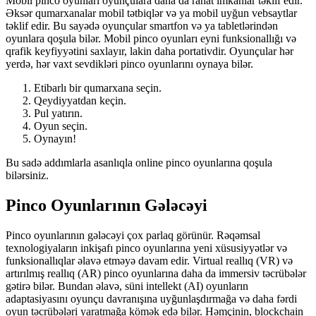
Mobil pinco oyunları oyunçulara daha da rahat imkanlar təklif edir.
Əksər qumarxanalar mobil tətbiqlər və ya mobil uyğun vebsaytlar
təklif edir. Bu sayədə oyunçular smartfon və ya tabletlərindən
oyunlara qoşula bilər. Mobil pinco oyunları eyni funksionallığı və
qrafik keyfiyyətini saxlayır, lakin daha portativdir. Oyunçular hər
yerdə, hər vaxt sevdikləri pinco oyunlarını oynaya bilər.
Etibarlı bir qumarxana seçin.
Qeydiyyatdan keçin.
Pul yatırın.
Oyun seçin.
Oynayın!
Bu sadə addımlarla asanlıqla online pinco oyunlarına qoşula
bilərsiniz.
Pinco Oyunlarının Gələcəyi
Pinco oyunlarının gələcəyi çox parlaq görünür. Rəqəmsal
texnologiyaların inkişafı pinco oyunlarına yeni xüsusiyyətlər və
funksionallıqlar əlavə etməyə davam edir. Virtual reallıq (VR) və
artırılmış reallıq (AR) pinco oyunlarına daha da immersiv təcrübələr
gətirə bilər. Bundan əlavə, süni intellekt (AI) oyunların
adaptasiyasını oyunçu davranışına uyğunlaşdırmağa və daha fərdi
oyun təcrübələri yaratmağa kömək edə bilər. Həmçinin, blockchain