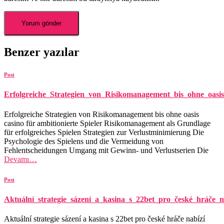
Benzer yazılar
Post
Erfolgreiche_Strategien_von_Risikomanagement_bis_ohne_oasis
Erfolgreiche Strategien von Risikomanagement bis ohne oasis
casino für ambitionierte Spieler Risikomanagement als Grundlage
für erfolgreiches Spielen Strategien zur Verlustminimierung Die
Psychologie des Spielens und die Vermeidung von
Fehlentscheidungen Umgang mit Gewinn- und Verlustserien Die
Devamı…
Post
Aktuální_strategie_sázení_a_kasina_s_22bet_pro_české_hráče_n
Aktuální strategie sázení a kasina s 22bet pro české hráče nabízí