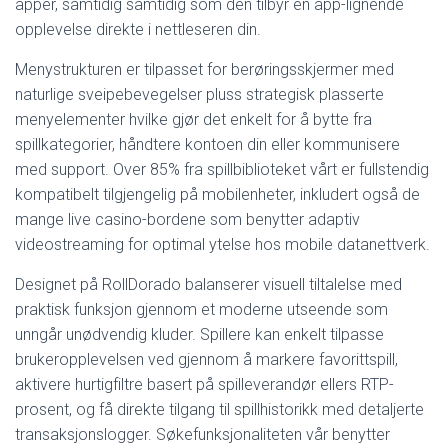
apper, samtidig samtidig som den tilbyr en app-lignende
opplevelse direkte i nettleseren din.
Menystrukturen er tilpasset for berøringsskjermer med
naturlige sveipebevegelser pluss strategisk plasserte
menyelementer hvilke gjør det enkelt for å bytte fra
spillkategorier, håndtere kontoen din eller kommunisere
med support. Over 85% fra spillbiblioteket vårt er fullstendig
kompatibelt tilgjengelig på mobilenheter, inkludert også de
mange live casino-bordene som benytter adaptiv
videostreaming for optimal ytelse hos mobile datanettverk.
Designet på RollDorado balanserer visuell tiltalelse med
praktisk funksjon gjennom et moderne utseende som
unngår unødvendig kluder. Spillere kan enkelt tilpasse
brukeropplevelsen ved gjennom å markere favorittspill,
aktivere hurtigfiltre basert på spilleverandør ellers RTP-
prosent, og få direkte tilgang til spillhistorikk med detaljerte
transaksjonslogger. Søkefunksjonaliteten vår benytter