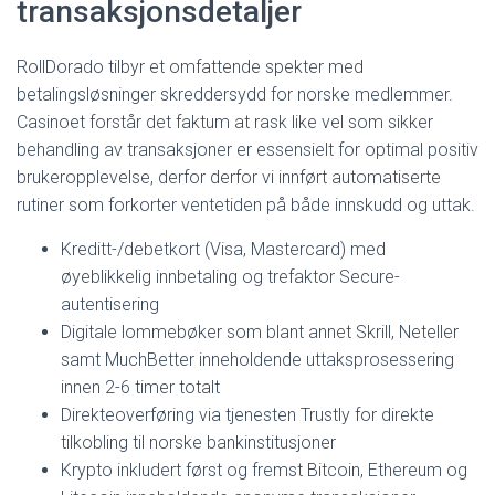
transaksjonsdetaljer
RollDorado tilbyr et omfattende spekter med
betalingsløsninger skreddersydd for norske medlemmer.
Casinoet forstår det faktum at rask like vel som sikker
behandling av transaksjoner er essensielt for optimal positiv
brukeropplevelse, derfor derfor vi innført automatiserte
rutiner som forkorter ventetiden på både innskudd og uttak.
Kreditt-/debetkort (Visa, Mastercard) med
øyeblikkelig innbetaling og trefaktor Secure-
autentisering
Digitale lommebøker som blant annet Skrill, Neteller
samt MuchBetter inneholdende uttaksprosessering
innen 2-6 timer totalt
Direkteoverføring via tjenesten Trustly for direkte
tilkobling til norske bankinstitusjoner
Krypto inkludert først og fremst Bitcoin, Ethereum og