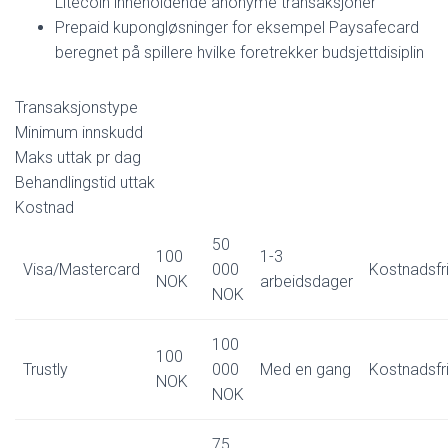
Litecoin inneholdende anonyme transaksjoner
Prepaid kupongløsninger for eksempel Paysafecard
beregnet på spillere hvilke foretrekker budsjettdisiplin
Transaksjonstype
Minimum innskudd
Maks uttak pr dag
Behandlingstid uttak
Kostnad
50
100
1-3
Visa/Mastercard
000
Kostnadsfri
NOK
arbeidsdager
NOK
100
100
Trustly
000
Med en gang
Kostnadsfri
NOK
NOK
75