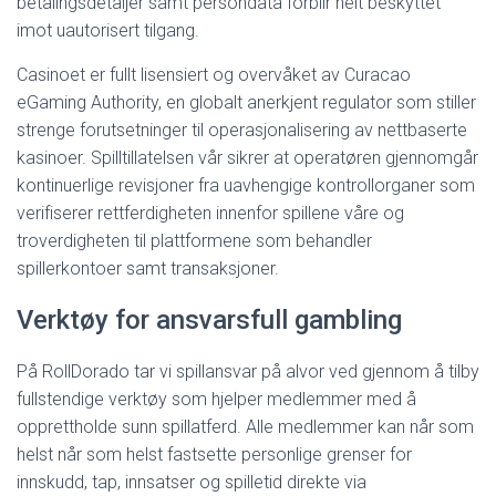
betalingsdetaljer samt persondata forblir helt beskyttet
imot uautorisert tilgang.
Casinoet er fullt lisensiert og overvåket av Curacao
eGaming Authority, en globalt anerkjent regulator som stiller
strenge forutsetninger til operasjonalisering av nettbaserte
kasinoer. Spilltillatelsen vår sikrer at operatøren gjennomgår
kontinuerlige revisjoner fra uavhengige kontrollorganer som
verifiserer rettferdigheten innenfor spillene våre og
troverdigheten til plattformene som behandler
spillerkontoer samt transaksjoner.
Verktøy for ansvarsfull gambling
På RollDorado tar vi spillansvar på alvor ved gjennom å tilby
fullstendige verktøy som hjelper medlemmer med å
opprettholde sunn spillatferd. Alle medlemmer kan når som
helst når som helst fastsette personlige grenser for
innskudd, tap, innsatser og spilletid direkte via