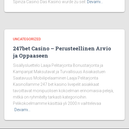
Spinza Casino Das Kasino wurde zu seit
Devamı…
UNCATEGORIZED
247bet Casino – Perusteellinen Arvio
ja Oppaaseen
Sisällysluettelo Laaja Pelitarjonta Bonustarjonta ja
Kampanjat Maksutavat ja Turvallisuus Asiakastuen
Saatavuus Mobiilipelaaminen Laaja Pelitarjonta
Kasinollamme 247 bet kasino livepelit asiakkaat
tavoittavat monipuolisen kokoelman erinomaisia pelejä,
mitkä on ryhmitelty tarkasti kategorioihin.
Pelikokoelmamme käsittää yli 2000:n vaihtelevaa
Devamı…