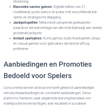
streaming
Klassieke casino games:
Digitale edities van 21,
roulettewiel, punto banco en poker met verschillende bet-
opties en strategische diepgang
Jackpotspellen:
Networked oplopende gokkaasten
waardoor een percentage van alle inzet bijdraagt aan steeds
groeiende jackpots
Instant spelopties:
Korte games zoals kraskaarten, bingo
en casual games voor gebruikers die directe afloop
prefereren
Aanbiedingen en Promoties
Bedoeld voor Spelers
Concurrentie binnen de branche heeft geleid tot aantrekkelijke
introductieaanbiedingen en constante aanbiedingen. Verse
platforms hanteren vaak uitgebreide wervingstactieken om
marktpositie te bemachtigen, wat resulteert in lucratieve