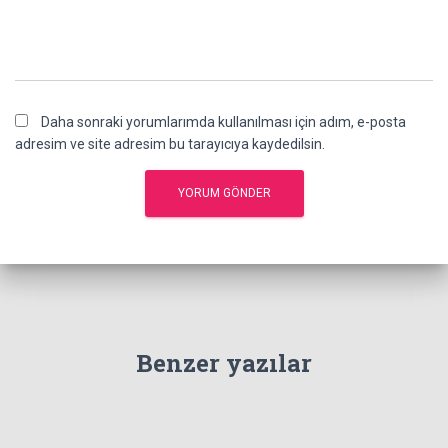
Daha sonraki yorumlarımda kullanılması için adım, e-posta
adresim ve site adresim bu tarayıcıya kaydedilsin.
Benzer yazılar