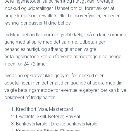
betalingsmetoder, så du nemt og hurtigt kan foretage
indskud og udbetalinger. Uanset om du foretrækker at
bruge kreditkort, e-wallets eller bankoverførsler, er der en
løsning, der passer til dine behov.
Indskud behandles normalt øjeblikkeligt, så du kan komme i
gang med at spille med det samme. Udbetalinger
behandles hurtigt, og afhængigt af den valgte
betalingsmetode kan du forvente at modtage dine penge
inden for 24-72 timer.
nvcasino opkræver ikke gebyrer for indskud eller
udbetalinger, men det er altid en god idé at tjekke med din
valgte betalingsmetode for eventuelle gebyrer, der kan blive
opkrævet af tredjeparter.
Kreditkort: Visa, Mastercard
E-wallets: Skrill, Neteller, PayPal
Bankoverførsler: Direkte bankoverførsler