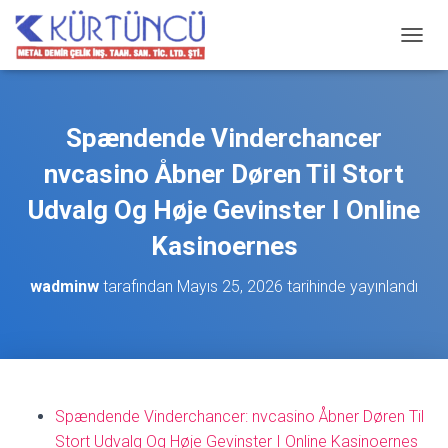
M
E
N
Ü
Y
Spændende Vinderchancer
Ü
A
nvcasino Åbner Døren Til Stort
Ç
/
Udvalg Og Høje Gevinster I Online
K
Kasinoernes
A
P
A
wadminw
tarafından
Mayıs 25, 2026
tarihinde yayınlandı
Spændende Vinderchancer: nvcasino Åbner Døren Til
Stort Udvalg Og Høje Gevinster I Online Kasinoernes