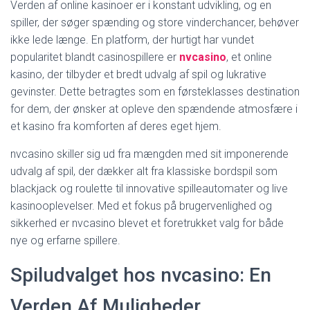
Verden af online kasinoer er i konstant udvikling, og en
spiller, der søger spænding og store vinderchancer, behøver
ikke lede længe. En platform, der hurtigt har vundet
popularitet blandt casinospillere er
nvcasino
, et online
kasino, der tilbyder et bredt udvalg af spil og lukrative
gevinster. Dette betragtes som en førsteklasses destination
for dem, der ønsker at opleve den spændende atmosfære i
et kasino fra komforten af deres eget hjem.
nvcasino skiller sig ud fra mængden med sit imponerende
udvalg af spil, der dækker alt fra klassiske bordspil som
blackjack og roulette til innovative spilleautomater og live
kasinooplevelser. Med et fokus på brugervenlighed og
sikkerhed er nvcasino blevet et foretrukket valg for både
nye og erfarne spillere.
Spiludvalget hos nvcasino: En
Verden Af Muligheder