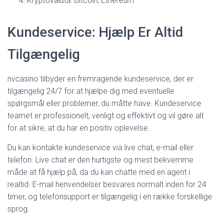
Kryptovaluta: Bitcoin, Ethereum
Kundeservice: Hjælp Er Altid
Tilgængelig
nvcasino tilbyder en fremragende kundeservice, der er
tilgængelig 24/7 for at hjælpe dig med eventuelle
spørgsmål eller problemer, du måtte have. Kundeservice
teamet er professionelt, venligt og effektivt og vil gøre alt
for at sikre, at du har en positiv oplevelse.
Du kan kontakte kundeservice via live chat, e-mail eller
telefon. Live chat er den hurtigste og mest bekvemme
måde at få hjælp på, da du kan chatte med en agent i
realtid. E-mail henvendelser besvares normalt inden for 24
timer, og telefonsupport er tilgængelig i en række forskellige
sprog.