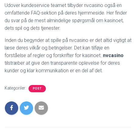
Udover kundeservice teamet tilbyder nvcasino også en
omfattende FAQ-sektion på deres hjemmeside. Her finder
du svar på de mest almindelige spørgsmål om kasinoet,
dets spil og dets tjenester.
Inden du begynder at spille på nvcasino er det altid vigtigt at
læse deres vilkår og betingelser. Det kan tilføje en
forståelse af regler og forskrifter for kasinoet.
nvcasino
tilstræber at give den transparente oplevelse for deres
kunder og klar kommunikation er en del af det.
Kategoriler:
POST