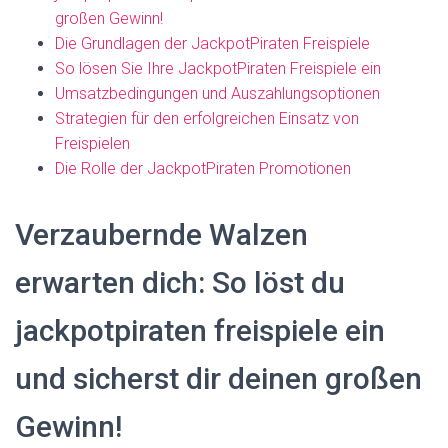
großen Gewinn!
Die Grundlagen der JackpotPiraten Freispiele
So lösen Sie Ihre JackpotPiraten Freispiele ein
Umsatzbedingungen und Auszahlungsoptionen
Strategien für den erfolgreichen Einsatz von
Freispielen
Die Rolle der JackpotPiraten Promotionen
Verzaubernde Walzen
erwarten dich: So löst du
jackpotpiraten freispiele ein
und sicherst dir deinen großen
Gewinn!