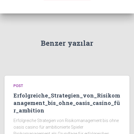
Benzer yazılar
POST
Erfolgreiche_Strategien_von_Risikom
anagement_bis_ohne_oasis_casino_fü
r_ambition
Erfolgreiche Strategien von Risikomanagement bis ohne
oasis casino für ambitionierte Spieler
Risikomanagement als Grundlage für erfolgreiches