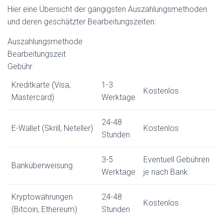
Hier eine Übersicht der gängigsten Auszahlungsmethoden
und deren geschätzter Bearbeitungszeiten:
Auszahlungsmethode
Bearbeitungszeit
Gebühr
Kreditkarte (Visa,
1-3
Kostenlos
Mastercard)
Werktage
24-48
E-Wallet (Skrill, Neteller)
Kostenlos
Stunden
3-5
Eventuell Gebühren
Banküberweisung
Werktage
je nach Bank
Kryptowährungen
24-48
Kostenlos
(Bitcoin, Ethereum)
Stunden