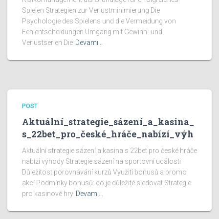
Spielen Strategien zur Verlustminimierung Die
Psychologie des Spielens und die Vermeidung von
Fehlentscheidungen Umgang mit Gewinn- und
Verlustserien Die
Devamı…
POST
Aktuální_strategie_sázení_a_kasina_
s_22bet_pro_české_hráče_nabízí_výh
Aktuální strategie sázení a kasina s 22bet pro české hráče
nabízí výhody Strategie sázení na sportovní události
Důležitost porovnávání kurzů Využití bonusů a promo
akcí Podmínky bonusů: co je důležité sledovat Strategie
pro kasinové hry
Devamı…