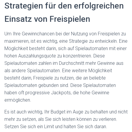
Strategien für den erfolgreichen
Einsatz von Freispielen
Um Ihre Gewinnchancen bei der Nutzung von Freispielen zu
maximieren, ist es wichtig, eine Strategie zu entwickeln. Eine
Möglichkeit besteht darin, sich auf Spielautomaten mit einer
hohen Auszahlungsquote zu konzentrieren. Diese
Spielautomaten zahlen im Durchschnitt mehr Gewinne aus
als andere Spielautomaten. Eine weitere Möglichkeit
besteht darin, Freispiele zu nutzen, die an beliebte
Spielautomaten gebunden sind. Diese Spielautomaten
haben oft progressive Jackpots, die hohe Gewinne
ermöglichen.
Es ist auch wichtig, Ihr Budget im Auge zu behalten und nicht
mehr zu setzen, als Sie sich leisten können zu verlieren.
Setzen Sie sich ein Limit und halten Sie sich daran.