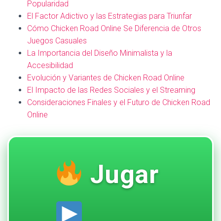
Popularidad
El Factor Adictivo y las Estrategias para Triunfar
Cómo Chicken Road Online Se Diferencia de Otros
Juegos Casuales
La Importancia del Diseño Minimalista y la
Accesibilidad
Evolución y Variantes de Chicken Road Online
El Impacto de las Redes Sociales y el Streaming
Consideraciones Finales y el Futuro de Chicken Road
Online
Jugar