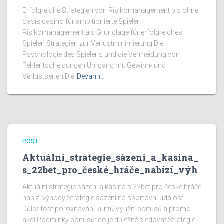
Erfolgreiche Strategien von Risikomanagement bis ohne
oasis casino für ambitionierte Spieler
Risikomanagement als Grundlage für erfolgreiches
Spielen Strategien zur Verlustminimierung Die
Psychologie des Spielens und die Vermeidung von
Fehlentscheidungen Umgang mit Gewinn- und
Verlustserien Die
Devamı…
POST
Aktuální_strategie_sázení_a_kasina_
s_22bet_pro_české_hráče_nabízí_výh
Aktuální strategie sázení a kasina s 22bet pro české hráče
nabízí výhody Strategie sázení na sportovní události
Důležitost porovnávání kurzů Využití bonusů a promo
akcí Podmínky bonusů: co je důležité sledovat Strategie