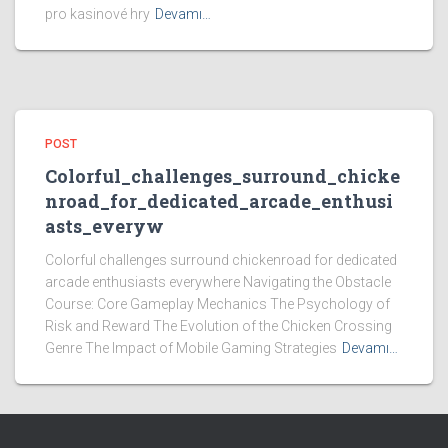
pro kasinové hry
Devamı…
POST
Colorful_challenges_surround_chicke
nroad_for_dedicated_arcade_enthusi
asts_everyw
Colorful challenges surround chickenroad for dedicated
arcade enthusiasts everywhere Navigating the Obstacle
Course: Core Gameplay Mechanics The Psychology of
Risk and Reward The Evolution of the Chicken Crossing
Genre The Impact of Mobile Gaming Strategies
Devamı…