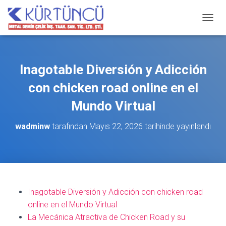
M
E
N
Ü
Y
Inagotable Diversión y Adicción
Ü
A
con chicken road online en el
Ç
/
Mundo Virtual
K
A
wadminw
tarafından
Mayıs 22, 2026
tarihinde yayınlandı
P
A
Inagotable Diversión y Adicción con chicken road
online en el Mundo Virtual
La Mecánica Atractiva de Chicken Road y su