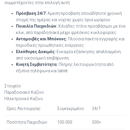
συμμετέχοντες στην επιλογή αυτή.
Πρόσβαση 24/7:
Άμεση πρόσβαση οποιαδήποτε χρονική
στιγμή της ημέρας και νύχτας χωρίς όρια ωραρίου
Ποικιλία Παιχνιδιών:
Χιλιάδες τίτλοι προσβάσιμοι με ένα
κλικ, από παραδοσιακά μέχρι φρέσκιες κυκλοφορίες
Ανταμοιβές και Μπόνους:
Πλούσια πακέτα εγγραφής και
περιοδικές προωθητικές ενέργειες
Ελεύθερες Δοκιμές:
Ευκαιρία εξάσκησης απαλλαγμένη
από οικονομικό επιβάρυνση
Κινητή Συμβατότητα:
Πλήρης λειτουργικότητα από
έξυπνα τηλέφωνα και tablet
Στοιχείο
Παραδοσιακό Καζίνο
Ηλεκτρονικό Καζίνο
Ώρες Λειτουργίας
Συγκεκριμένο
24/7
Ποσότητα Παιχνιδιών
100-300
500+