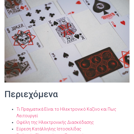
Περιεχόμενα
Τι Πραγματικά Είναι το Ηλεκτρονικό Καζίνο και Πως
Λειτουργεί
Οφέλη της Ηλεκτρονικής Διασκέδασης
Εύρεση Κατάλληλης Ιστοσελίδας