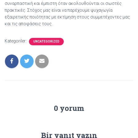
συναρπαστική και έμπιστη όταν ακολουθούνται οι σωστές
πρακτικές. Στόχος μας είναι να παρέχουμε ψυχαγωγία
εξαιρετικής ποιότητας με εκτίμηση στους συμμετέχοντες μας
και τις αποφάσεις τους.
Kategoriler:
UNCATEGORIZED
0 yorum
Bir yanıt yazın