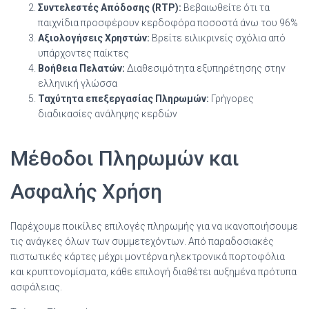
Συντελεστές Απόδοσης (RTP):
Βεβαιωθείτε ότι τα
παιχνίδια προσφέρουν κερδοφόρα ποσοστά άνω του 96%
Αξιολογήσεις Χρηστών:
Βρείτε ειλικρινείς σχόλια από
υπάρχοντες παίκτες
Βοήθεια Πελατών:
Διαθεσιμότητα εξυπηρέτησης στην
ελληνική γλώσσα
Ταχύτητα επεξεργασίας Πληρωμών:
Γρήγορες
διαδικασίες ανάληψης κερδών
Μέθοδοι Πληρωμών και
Ασφαλής Χρήση
Παρέχουμε ποικίλες επιλογές πληρωμής για να ικανοποιήσουμε
τις ανάγκες όλων των συμμετεχόντων. Από παραδοσιακές
πιστωτικές κάρτες μέχρι μοντέρνα ηλεκτρονικά πορτοφόλια
και κρυπτονομίσματα, κάθε επιλογή διαθέτει αυξημένα πρότυπα
ασφάλειας.