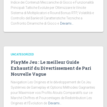
Indice dei Contenuti Meccaniche di Gioco e Funzionalità
Principali Tattiche Evolute per Ottimizzare le Vincite
Sistema di Moltiplicatori e Round Bonus RTP, Volatilità e
Controllo del Bankroll Caratteristiche Tecniche a
Confronto Dinamiche di Gioco e
Devamı…
UNCATEGORIZED
PlayMe Jeu : Le meilleur Guide
Exhaustif du Divertissement de Pari
Nouvelle Vague
Navigation Les Origines et le développement de Ce Jeu
Systèmes de Gameplay et Options Méthodes Gagnantes
pour Maximiser vos Profits Atouts Comparatifs sur ce
Marché Chiffres et Pourcentages de Redistribution Les
Origines et l’Évolution de
Devamı…