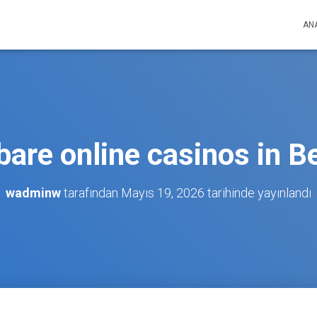
AN
are online casinos in B
wadminw
tarafından
Mayıs 19, 2026
tarihinde yayınlandı