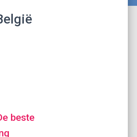
België
De beste
ing