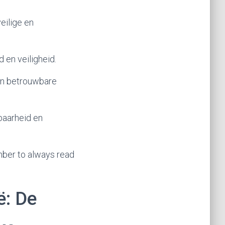
eilige en
 en veiligheid.
 en betrouwbare
baarheid en
ember to always read
ë: De