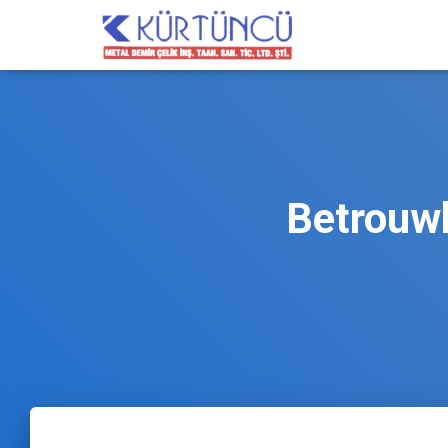
Betrouwb