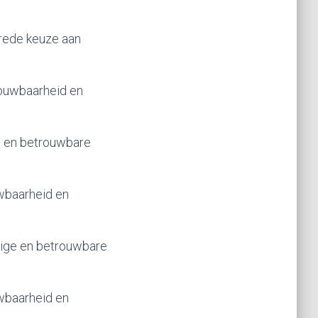
brede keuze aan
rouwbaarheid en
ge en betrouwbare
wbaarheid en
lige en betrouwbare
wbaarheid en