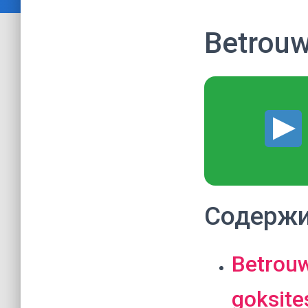
Betrouw
Содерж
Betrouw
goksite