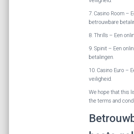
veiligheid.
7. Casino Room – Ee
betrouwbare betali
8. Thrills – Een on
9. Spinit – Een onl
betalingen.
10. Casino Euro – 
veiligheid.
We hope that this l
the terms and condi
Betrouwba