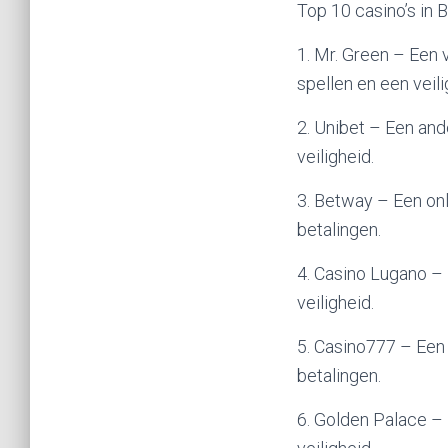
Top 10 casino’s in B
1. Mr. Green – Een 
spellen en een veil
2. Unibet – Een an
veiligheid.
3. Betway – Een on
betalingen.
4. Casino Lugano –
veiligheid.
5. Casino777 – Een
betalingen.
6. Golden Palace –