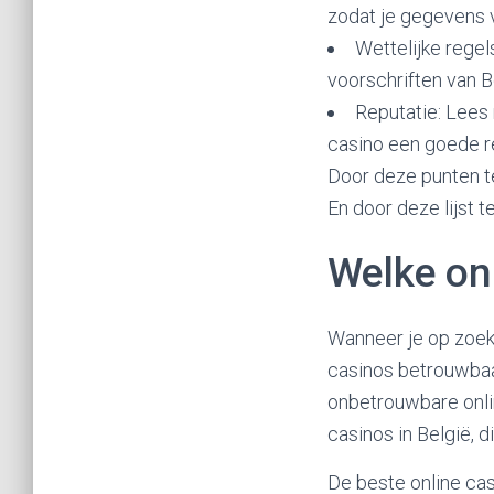
zodat je gegevens ve
Wettelijke regel
voorschriften van B
Reputatie: Lees
casino een goede re
Door deze punten te
En door deze lijst t
Welke on
Wanneer je op zoek 
casinos betrouwbaa
onbetrouwbare onli
casinos in België,
De beste online cas