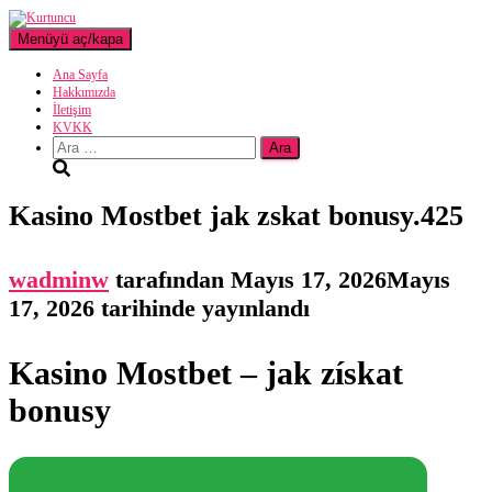
Menüyü aç/kapa
Ana Sayfa
Hakkımızda
İletişim
KVKK
Arama:
Kasino Mostbet jak zskat bonusy.425
wadminw
tarafından
Mayıs 17, 2026
Mayıs
17, 2026
tarihinde yayınlandı
Kasino Mostbet – jak získat
bonusy