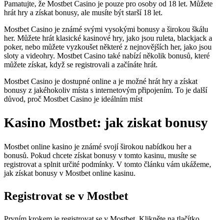
Pamatujte, že Mostbet Casino je pouze pro osoby od 18 let. Můžete
hrát hry a získat bonusy, ale musíte být starší 18 let.
Mostbet Casino je známé svými vysokými bonusy a širokou škálu
her. Můžete hrát klasické kasinové hry, jako jsou ruleta, blackjack a
poker, nebo můžete vyzkoušet některé z nejnovějších her, jako jsou
sloty a videohry. Mostbet Casino také nabízí několik bonusů, které
můžete získat, když se registrovali a začínáte hrát.
Mostbet Casino je dostupné online a je možné hrát hry a získat
bonusy z jakéhokoliv místa s internetovým připojením. To je další
důvod, proč Mostbet Casino je ideálním míst
Kasino Mostbet: jak ziskat bonusy
Mostbet online kasino je známé svojí širokou nabídkou her a
bonusů. Pokud chcete získat bonusy v tomto kasinu, musíte se
registrovat a splnit určité podmínky. V tomto článku vám ukážeme,
jak získat bonusy v Mostbet online kasinu.
Registrovat se v Mostbet
Prvním krokem je registrovat se v Mostbet. Klikněte na tlačítko