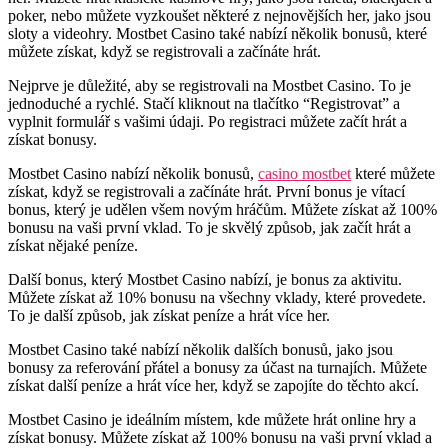
poker, nebo můžete vyzkoušet některé z nejnovějších her, jako jsou
sloty a videohry. Mostbet Casino také nabízí několik bonusů, které
můžete získat, když se registrovali a začínáte hrát.
Nejprve je důležité, aby se registrovali na Mostbet Casino. To je
jednoduché a rychlé. Stačí kliknout na tlačítko “Registrovat” a
vyplnit formulář s vašimi údaji. Po registraci můžete začít hrát a
získat bonusy.
Mostbet Casino nabízí několik bonusů,
casino mostbet
které můžete
získat, když se registrovali a začínáte hrát. První bonus je vítací
bonus, který je udělen všem novým hráčům. Můžete získat až 100%
bonusu na vaši první vklad. To je skvělý způsob, jak začít hrát a
získat nějaké peníze.
Další bonus, který Mostbet Casino nabízí, je bonus za aktivitu.
Můžete získat až 10% bonusu na všechny vklady, které provedete.
To je další způsob, jak získat peníze a hrát více her.
Mostbet Casino také nabízí několik dalších bonusů, jako jsou
bonusy za referování přátel a bonusy za účast na turnajích. Můžete
získat další peníze a hrát více her, když se zapojíte do těchto akcí.
Mostbet Casino je ideálním místem, kde můžete hrát online hry a
získat bonusy. Můžete získat až 100% bonusu na vaši první vklad a