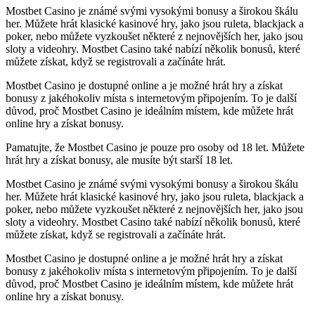
Mostbet Casino je známé svými vysokými bonusy a širokou škálu
her. Můžete hrát klasické kasinové hry, jako jsou ruleta, blackjack a
poker, nebo můžete vyzkoušet některé z nejnovějších her, jako jsou
sloty a videohry. Mostbet Casino také nabízí několik bonusů, které
můžete získat, když se registrovali a začínáte hrát.
Mostbet Casino je dostupné online a je možné hrát hry a získat
bonusy z jakéhokoliv místa s internetovým připojením. To je další
důvod, proč Mostbet Casino je ideálním místem, kde můžete hrát
online hry a získat bonusy.
Pamatujte, že Mostbet Casino je pouze pro osoby od 18 let. Můžete
hrát hry a získat bonusy, ale musíte být starší 18 let.
Mostbet Casino je známé svými vysokými bonusy a širokou škálu
her. Můžete hrát klasické kasinové hry, jako jsou ruleta, blackjack a
poker, nebo můžete vyzkoušet některé z nejnovějších her, jako jsou
sloty a videohry. Mostbet Casino také nabízí několik bonusů, které
můžete získat, když se registrovali a začínáte hrát.
Mostbet Casino je dostupné online a je možné hrát hry a získat
bonusy z jakéhokoliv místa s internetovým připojením. To je další
důvod, proč Mostbet Casino je ideálním místem, kde můžete hrát
online hry a získat bonusy.