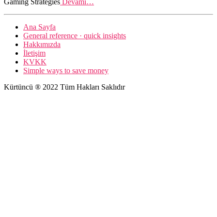
Gaming Strategies
Devamı…
Ana Sayfa
General reference · quick insights
Hakkımızda
İletişim
KVKK
Simple ways to save money
Kürtüncü ® 2022 Tüm Hakları Saklıdır