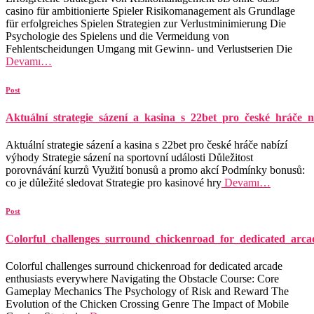
casino für ambitionierte Spieler Risikomanagement als Grundlage
für erfolgreiches Spielen Strategien zur Verlustminimierung Die
Psychologie des Spielens und die Vermeidung von
Fehlentscheidungen Umgang mit Gewinn- und Verlustserien Die
Devamı…
Post
Aktuální_strategie_sázení_a_kasina_s_22bet_pro_české_hráče_n
Aktuální strategie sázení a kasina s 22bet pro české hráče nabízí
výhody Strategie sázení na sportovní události Důležitost
porovnávání kurzů Využití bonusů a promo akcí Podmínky bonusů:
co je důležité sledovat Strategie pro kasinové hry
Devamı…
Post
Colorful_challenges_surround_chickenroad_for_dedicated_arca
Colorful challenges surround chickenroad for dedicated arcade
enthusiasts everywhere Navigating the Obstacle Course: Core
Gameplay Mechanics The Psychology of Risk and Reward The
Evolution of the Chicken Crossing Genre The Impact of Mobile