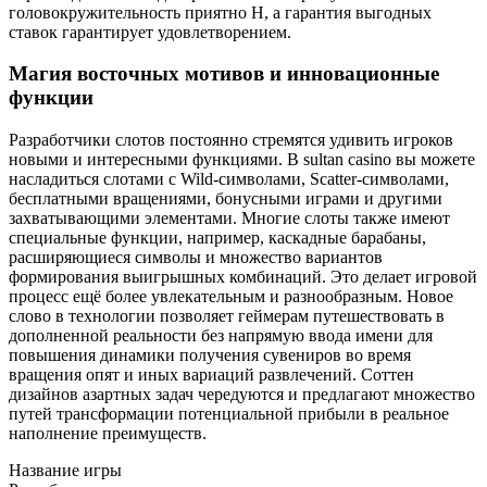
головокружительность приятно Н, а гарантия выгодных
ставок гарантирует удовлетворением.
Магия восточных мотивов и инновационные
функции
Разработчики слотов постоянно стремятся удивить игроков
новыми и интересными функциями. В sultan casino вы можете
насладиться слотами с Wild-символами, Scatter-символами,
бесплатными вращениями, бонусными играми и другими
захватывающими элементами. Многие слоты также имеют
специальные функции, например, каскадные барабаны,
расширяющиеся символы и множество вариантов
формирования выигрышных комбинаций. Это делает игровой
процесс ещё более увлекательным и разнообразным. Новое
слово в технологии позволяет геймерам путешествовать в
дополненной реальности без напрямую ввода имени для
повышения динамики получения сувениров во время
вращения опят и иных вариаций развлечений. Соттен
дизайнов азартных задач чередуются и предлагают множество
путей трансформации потенциальной прибыли в реальное
наполнение преимуществ.
Название игры