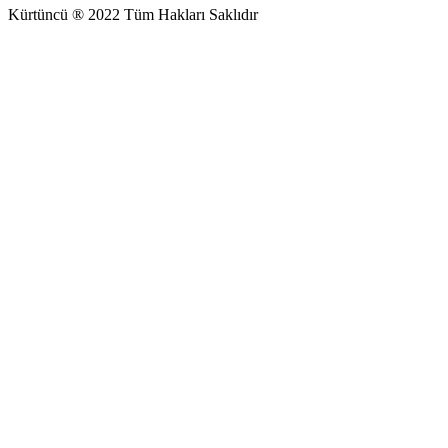
Kürtüncü ® 2022 Tüm Hakları Saklıdır