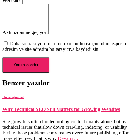
Web sitesi
Aklınızdan ne geçiyor?
Daha sonraki yorumlarımda kullanılması için adım, e-posta
adresim ve site adresim bu tarayıcıya kaydedilsin.
Benzer yazılar
Uncategorized
Why Technical SEO Still Matters for Growing Websites
Site growth is often limited not by content quality alone, but by
technical issues that slow down crawling, indexing, or usability.
Fixing those problems early makes every future publishing effort
more effective. That is why
Devamı…