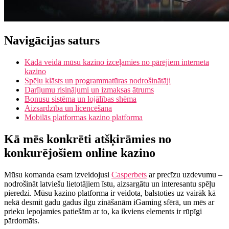
Navigācijas saturs
Kādā veidā mūsu kazino izceļamies no pārējiem interneta
kazino
Spēļu klāsts un programmatūras nodrošinātāji
Darījumu risinājumi un izmaksas ātrums
Bonusu sistēma un lojālības shēma
Aizsardzība un licencēšana
Mobilās platformas kazino platforma
Kā mēs konkrēti atšķirāmies no
konkurējošiem online kazino
Mūsu komanda esam izveidojusi
Casperbets
ar precīzu uzdevumu –
nodrošināt latviešu lietotājiem īstu, aizsargātu un interesantu spēļu
pieredzi. Mūsu kazino platforma ir veidota, balstoties uz vairāk kā
nekā desmit gadu gadus ilgu zināšanām iGaming sfērā, un mēs ar
prieku lepojamies patiešām ar to, ka ikviens elements ir rūpīgi
pārdomāts.