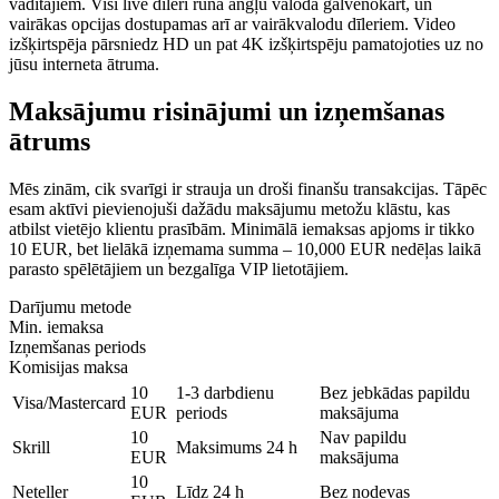
vadītājiem. Visi live dīleri runā angļu valodā galvenokārt, un
vairākas opcijas dostupamas arī ar vairākvalodu dīleriem. Video
izšķirtspēja pārsniedz HD un pat 4K izšķirtspēju pamatojoties uz no
jūsu interneta ātruma.
Maksājumu risinājumi un izņemšanas
ātrums
Mēs zinām, cik svarīgi ir strauja un droši finanšu transakcijas. Tāpēc
esam aktīvi pievienojuši dažādu maksājumu metožu klāstu, kas
atbilst vietējo klientu prasībām. Minimālā iemaksas apjoms ir tikko
10 EUR, bet lielākā izņemama summa – 10,000 EUR nedēļas laikā
parasto spēlētājiem un bezgalīga VIP lietotājiem.
Darījumu metode
Min. iemaksa
Izņemšanas periods
Komisijas maksa
10
1-3 darbdienu
Bez jebkādas papildu
Visa/Mastercard
EUR
periods
maksājuma
10
Nav papildu
Skrill
Maksimums 24 h
EUR
maksājuma
10
Neteller
Līdz 24 h
Bez nodevas