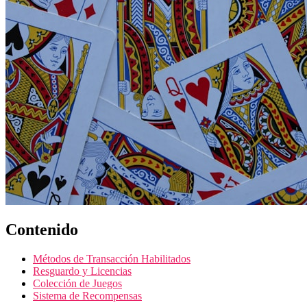
Contenido
Métodos de Transacción Habilitados
Resguardo y Licencias
Colección de Juegos
Sistema de Recompensas