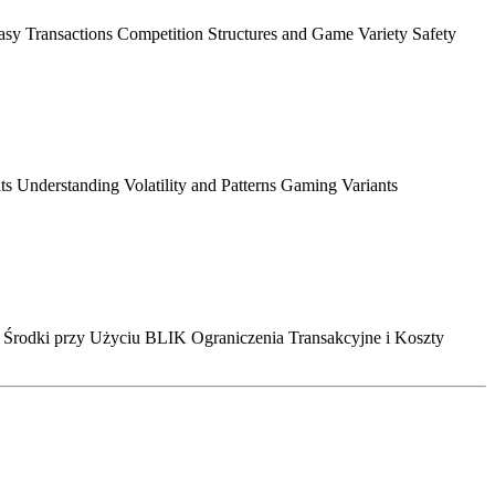
sy Transactions Competition Structures and Game Variety Safety
 Understanding Volatility and Patterns Gaming Variants
Środki przy Użyciu BLIK Ograniczenia Transakcyjne i Koszty