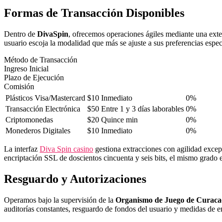
Formas de Transacción Disponibles
Dentro de
DivaSpin
, ofrecemos operaciones ágiles mediante una exte
usuario escoja la modalidad que más se ajuste a sus preferencias espec
Método de Transacción
Ingreso Inicial
Plazo de Ejecución
Comisión
Plásticos Visa/Mastercard
$10
Inmediato
0%
Transacción Electrónica
$50
Entre 1 y 3 días laborables
0%
Criptomonedas
$20
Quince min
0%
Monederos Digitales
$10
Inmediato
0%
La interfaz
Diva Spin casino
gestiona extracciones con agilidad excep
encriptación SSL de doscientos cincuenta y seis bits, el mismo grado
Resguardo y Autorizaciones
Operamos bajo la supervisión de la
Organismo de Juego de Curaca
auditorías constantes, resguardo de fondos del usuario y medidas de e