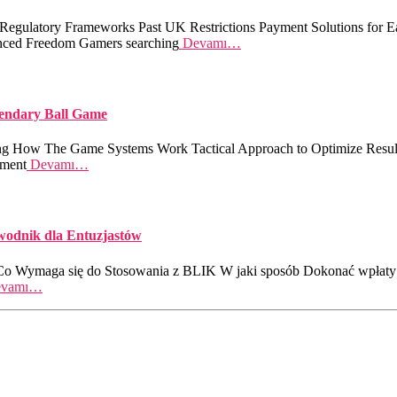
egulatory Frameworks Past UK Restrictions Payment Solutions for Ea
anced Freedom Gamers searching
Devamı…
gendary Ball Game
ng How The Game Systems Work Tactical Approach to Optimize Results
pment
Devamı…
wodnik dla Entuzjastów
 Co Wymaga się do Stosowania z BLIK W jaki sposób Dokonać wpłaty 
vamı…