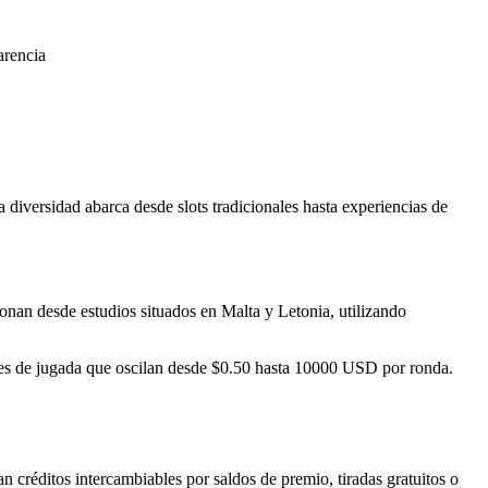
arencia
versidad abarca desde slots tradicionales hasta experiencias de
onan desde estudios situados en Malta y Letonia, utilizando
topes de jugada que oscilan desde $0.50 hasta 10000 USD por ronda.
 créditos intercambiables por saldos de premio, tiradas gratuitos o