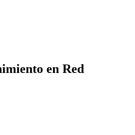
nimiento en Red