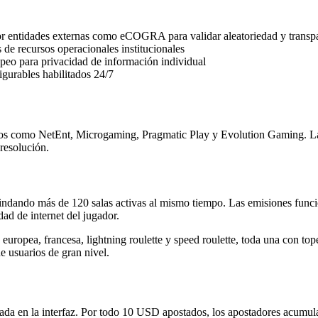
or entidades externas como eCOGRA para validar aleatoriedad y transp
de recursos operacionales institucionales
o para privacidad de información individual
gurables habilitados 24/7
os como NetEnt, Microgaming, Pragmatic Play y Evolution Gaming. La di
 resolución.
rindando más de 120 salas activas al mismo tiempo. Las emisiones funci
dad de internet del jugador.
 europea, francesa, lightning roulette y speed roulette, toda una con 
e usuarios de gran nivel.
da en la interfaz. Por todo 10 USD apostados, los apostadores acumulan