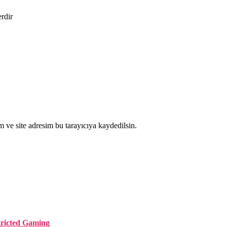
erdir
 ve site adresim bu tarayıcıya kaydedilsin.
tricted Gaming