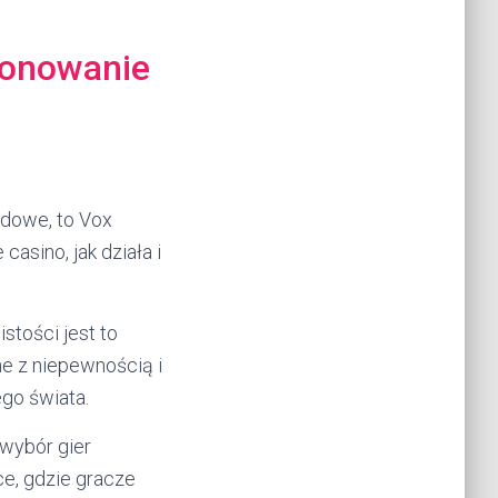
cjonowanie
rdowe, to Vox
asino, jak działa i
stości jest to
ne z niepewnością i
ego świata.
 wybór gier
ce, gdzie gracze