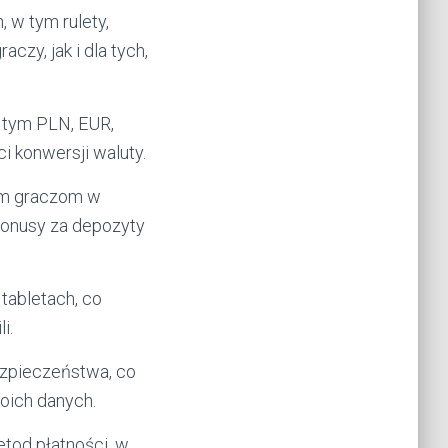
, w tym rulety,
czy, jak i dla tych,
w tym PLN, EUR,
i konwersji waluty.
ym graczom w
bonusy za depozyty
tabletach, co
i.
ezpieczeństwa, co
oich danych.
etod płatności, w