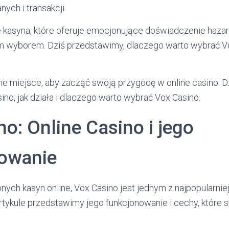
ych i transakcji.
ne kasyna, które oferuje emocjonujące doświadczenie haza
ym wyborem. Dziś przedstawimy, dlaczego warto wybrać Vox
lne miejsce, aby zacząć swoją przygodę w online casino. 
sino, jak działa i dlaczego warto wybrać Vox Casino.
o: Online Casino i jego
owanie
ych kasyn online, Vox Casino jest jednym z najpopularniej
tykule przedstawimy jego funkcjonowanie i cechy, które sp