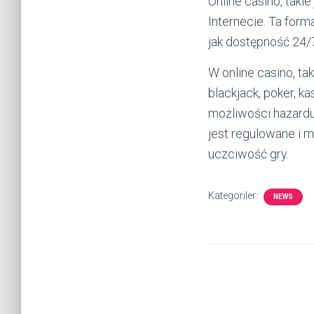
Online casino, taki
Internecie. Ta form
jak dostępność 24/
W online casino, tak
blackjack, poker, 
możliwości hazardu
jest regulowane i 
uczciwość gry.
Kategoriler:
NEWS