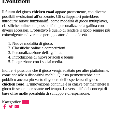
Evoluzioni
Il futuro del gioco
chicken road
appare promettente, con diverse
possibili evoluzioni all’orizzonte. Gli sviluppatori potrebbero
introdurre nuove funzionalità, come modalità di gioco multiplayer,
classifiche online o la possibilità di personalizzare la gallina con
diversi accessori. L’obiettivo è quello di rendere il gioco sempre più
coinvolgente e divertente per i giocatori di tutte le età.
Nuove modalità di gioco.
Classifiche online e competizioni.
Personalizzazione della gallina.
Introduzione di nuovi ostacoli e bonus.
Integrazione con i social media.
Inoltre, è possibile che il gioco venga adattato per altre piattaforme,
come console o dispositivi mobili. Questo permetterebbe a un
pubblico ancora più vasto di godere dell’esperienza di gioco
chicken road
. L’innovazione continua è la chiave per mantenere il
gioco fresco e interessante nel tempo. La versatilità del concept di
base offre molte possibilità di sviluppo e di espansione.
Kategoriler:
Post