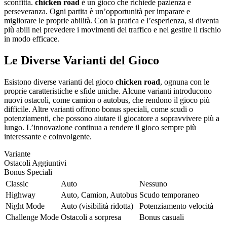
sconfitta.
chicken road
è un gioco che richiede pazienza e
perseveranza. Ogni partita è un’opportunità per imparare e
migliorare le proprie abilità. Con la pratica e l’esperienza, si diventa
più abili nel prevedere i movimenti del traffico e nel gestire il rischio
in modo efficace.
Le Diverse Varianti del Gioco
Esistono diverse varianti del gioco
chicken road
, ognuna con le
proprie caratteristiche e sfide uniche. Alcune varianti introducono
nuovi ostacoli, come camion o autobus, che rendono il gioco più
difficile. Altre varianti offrono bonus speciali, come scudi o
potenziamenti, che possono aiutare il giocatore a sopravvivere più a
lungo. L’innovazione continua a rendere il gioco sempre più
interessante e coinvolgente.
Variante
Ostacoli Aggiuntivi
Bonus Speciali
Classic
Auto
Nessuno
Highway
Auto, Camion, Autobus
Scudo temporaneo
Night Mode
Auto (visibilità ridotta)
Potenziamento velocità
Challenge Mode
Ostacoli a sorpresa
Bonus casuali