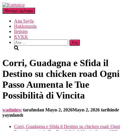
Menüyü aç/kapa
Ana Sayfa
Hakkımızda
İletişim
KVKK
Arama:
Corri, Guadagna e Sfida il
Destino su chicken road Ogni
Passo Aumenta le Tue
Possibilità di Vincita
wadminw
tarafından
Mayıs 2, 2026
Mayıs 2, 2026
tarihinde
yayınlandı
Corri, Guadagna e Sfida il Destino su chicken road: Ogni