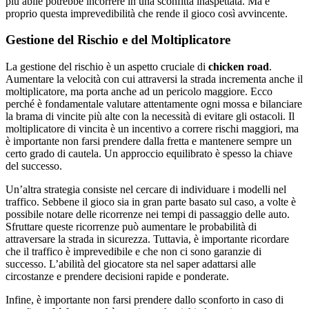
più abile potrebbe incorrere in una sconfitta inaspettata. Ma è
proprio questa imprevedibilità che rende il gioco così avvincente.
Gestione del Rischio e del Moltiplicatore
La gestione del rischio è un aspetto cruciale di
chicken road
.
Aumentare la velocità con cui attraversi la strada incrementa anche il
moltiplicatore, ma porta anche ad un pericolo maggiore. Ecco
perché è fondamentale valutare attentamente ogni mossa e bilanciare
la brama di vincite più alte con la necessità di evitare gli ostacoli. Il
moltiplicatore di vincita è un incentivo a correre rischi maggiori, ma
è importante non farsi prendere dalla fretta e mantenere sempre un
certo grado di cautela. Un approccio equilibrato è spesso la chiave
del successo.
Un’altra strategia consiste nel cercare di individuare i modelli nel
traffico. Sebbene il gioco sia in gran parte basato sul caso, a volte è
possibile notare delle ricorrenze nei tempi di passaggio delle auto.
Sfruttare queste ricorrenze può aumentare le probabilità di
attraversare la strada in sicurezza. Tuttavia, è importante ricordare
che il traffico è imprevedibile e che non ci sono garanzie di
successo. L’abilità del giocatore sta nel saper adattarsi alle
circostanze e prendere decisioni rapide e ponderate.
Infine, è importante non farsi prendere dallo sconforto in caso di