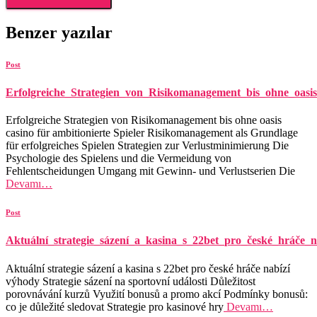
Benzer yazılar
Post
Erfolgreiche_Strategien_von_Risikomanagement_bis_ohne_oasis
Erfolgreiche Strategien von Risikomanagement bis ohne oasis
casino für ambitionierte Spieler Risikomanagement als Grundlage
für erfolgreiches Spielen Strategien zur Verlustminimierung Die
Psychologie des Spielens und die Vermeidung von
Fehlentscheidungen Umgang mit Gewinn- und Verlustserien Die
Devamı…
Post
Aktuální_strategie_sázení_a_kasina_s_22bet_pro_české_hráče_n
Aktuální strategie sázení a kasina s 22bet pro české hráče nabízí
výhody Strategie sázení na sportovní události Důležitost
porovnávání kurzů Využití bonusů a promo akcí Podmínky bonusů:
co je důležité sledovat Strategie pro kasinové hry
Devamı…