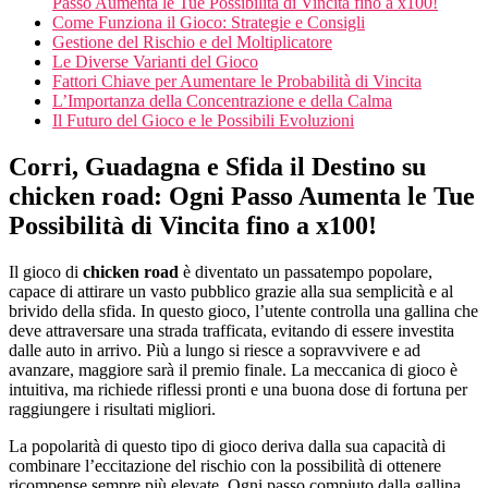
Passo Aumenta le Tue Possibilità di Vincita fino a x100!
Come Funziona il Gioco: Strategie e Consigli
Gestione del Rischio e del Moltiplicatore
Le Diverse Varianti del Gioco
Fattori Chiave per Aumentare le Probabilità di Vincita
L’Importanza della Concentrazione e della Calma
Il Futuro del Gioco e le Possibili Evoluzioni
Corri, Guadagna e Sfida il Destino su
chicken road: Ogni Passo Aumenta le Tue
Possibilità di Vincita fino a x100!
Il gioco di
chicken road
è diventato un passatempo popolare,
capace di attirare un vasto pubblico grazie alla sua semplicità e al
brivido della sfida. In questo gioco, l’utente controlla una gallina che
deve attraversare una strada trafficata, evitando di essere investita
dalle auto in arrivo. Più a lungo si riesce a sopravvivere e ad
avanzare, maggiore sarà il premio finale. La meccanica di gioco è
intuitiva, ma richiede riflessi pronti e una buona dose di fortuna per
raggiungere i risultati migliori.
La popolarità di questo tipo di gioco deriva dalla sua capacità di
combinare l’eccitazione del rischio con la possibilità di ottenere
ricompense sempre più elevate. Ogni passo compiuto dalla gallina