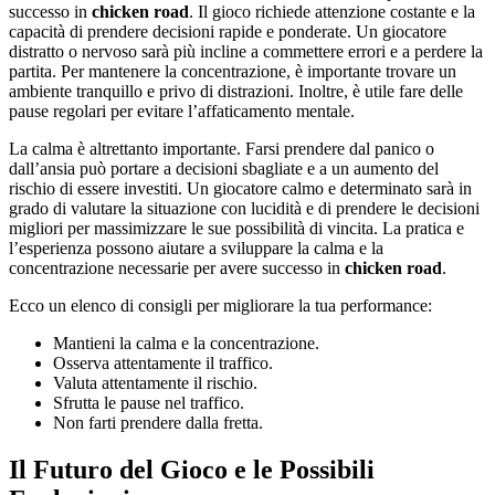
successo in
chicken road
. Il gioco richiede attenzione costante e la
capacità di prendere decisioni rapide e ponderate. Un giocatore
distratto o nervoso sarà più incline a commettere errori e a perdere la
partita. Per mantenere la concentrazione, è importante trovare un
ambiente tranquillo e privo di distrazioni. Inoltre, è utile fare delle
pause regolari per evitare l’affaticamento mentale.
La calma è altrettanto importante. Farsi prendere dal panico o
dall’ansia può portare a decisioni sbagliate e a un aumento del
rischio di essere investiti. Un giocatore calmo e determinato sarà in
grado di valutare la situazione con lucidità e di prendere le decisioni
migliori per massimizzare le sue possibilità di vincita. La pratica e
l’esperienza possono aiutare a sviluppare la calma e la
concentrazione necessarie per avere successo in
chicken road
.
Ecco un elenco di consigli per migliorare la tua performance:
Mantieni la calma e la concentrazione.
Osserva attentamente il traffico.
Valuta attentamente il rischio.
Sfrutta le pause nel traffico.
Non farti prendere dalla fretta.
Il Futuro del Gioco e le Possibili