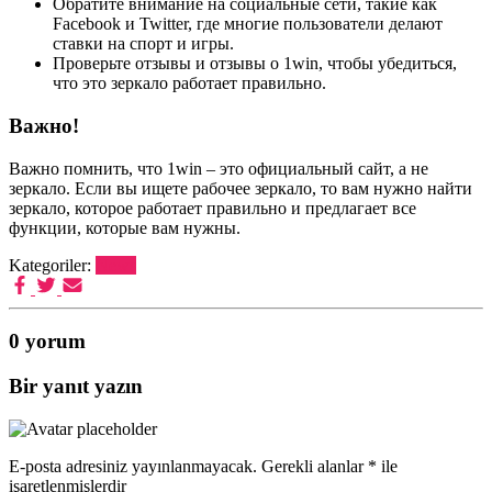
Обратите внимание на социальные сети, такие как
Facebook и Twitter, где многие пользователи делают
ставки на спорт и игры.
Проверьте отзывы и отзывы о 1win, чтобы убедиться,
что это зеркало работает правильно.
Важно!
Важно помнить, что 1win – это официальный сайт, а не
зеркало. Если вы ищете рабочее зеркало, то вам нужно найти
зеркало, которое работает правильно и предлагает все
функции, которые вам нужны.
Kategoriler:
News
0 yorum
Bir yanıt yazın
E-posta adresiniz yayınlanmayacak.
Gerekli alanlar
*
ile
işaretlenmişlerdir