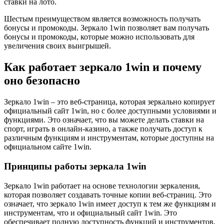
ставки на лото.
Шестым преимуществом является возможность получать
бонусы и промокоды. Зеркало 1win позволяет вам получать
бонусы и промокоды, которые можно использовать для
увеличения своих выигрышей.
Как работает зеркало 1win и почему
оно безопасно
Зеркало 1win – это веб-страница, которая зеркально копирует
официальный сайт 1win, но с более доступными условиями и
функциями. Это означает, что вы можете делать ставки на
спорт, играть в онлайн-казино, а также получать доступ к
различным функциям и инструментам, которые доступны на
официальном сайте 1win.
Принципы работы зеркала 1win
Зеркало 1win работает на основе технологии зеркаления,
которая позволяет создавать точные копии веб-страниц. Это
означает, что зеркало 1win имеет доступ к тем же функциям и
инструментам, что и официальный сайт 1win. Это
обеспечивает полную доступность функций и инструментов,