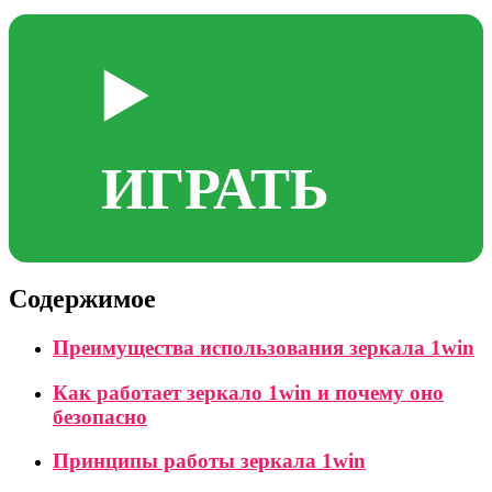
▶️
ИГРАТЬ
Содержимое
Преимущества использования зеркала 1win
Как работает зеркало 1win и почему оно
безопасно
Принципы работы зеркала 1win