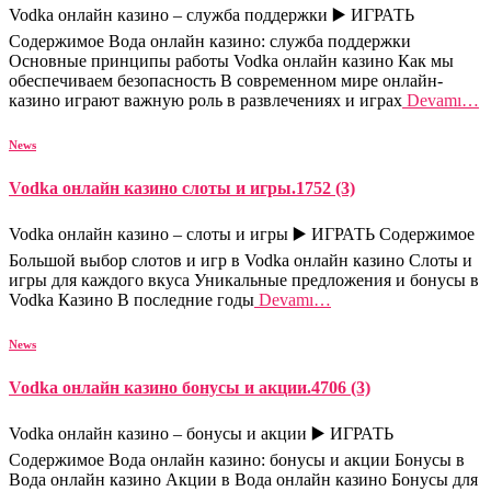
Vodka онлайн казино – служба поддержки ▶️ ИГРАТЬ
Содержимое Вода онлайн казино: служба поддержки
Основные принципы работы Vodka онлайн казино Как мы
обеспечиваем безопасность В современном мире онлайн-
казино играют важную роль в развлечениях и играх
Devamı…
News
Vodka онлайн казино слоты и игры.1752 (3)
Vodka онлайн казино – слоты и игры ▶️ ИГРАТЬ Содержимое
Большой выбор слотов и игр в Vodka онлайн казино Слоты и
игры для каждого вкуса Уникальные предложения и бонусы в
Vodka Казино В последние годы
Devamı…
News
Vodka онлайн казино бонусы и акции.4706 (3)
Vodka онлайн казино – бонусы и акции ▶️ ИГРАТЬ
Содержимое Вода онлайн казино: бонусы и акции Бонусы в
Вода онлайн казино Акции в Вода онлайн казино Бонусы для