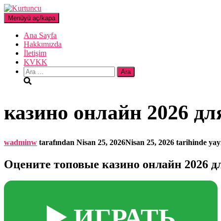
Menüyü aç/kapa
Ana Sayfa
Hakkımızda
İletişim
KVKK
Arama:
казино онлайн 2026 дл
wadminw
tarafından
Nisan 25, 2026
Nisan 25, 2026
tarihinde yay
Оцените топовые казино онлайн 2026 д
▶️ ИГРАТЬ