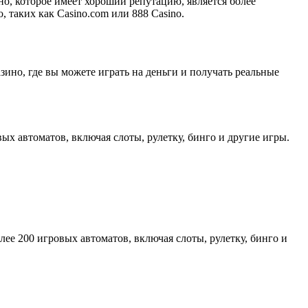
но, которое имеет хороший репутацию, является более
 таких как Casino.com или 888 Casino.
ино, где вы можете играть на деньги и получать реальные
ых автоматов, включая слоты, рулетку, бинго и другие игры.
лее 200 игровых автоматов, включая слоты, рулетку, бинго и