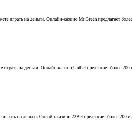
ете играть на деньги. Онлайн-казино Mr Green предлагает более
е играть на деньги. Онлайн-казино Unibet предлагает более 200 
 играть на деньги. Онлайн-казино 22Bet предлагает более 200 и