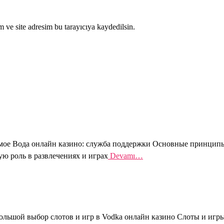
 ve site adresim bu tarayıcıya kaydedilsin.
мое Вода онлайн казино: служба поддержки Основные принципы
ю роль в развлечениях и играх
Devamı…
ольшой выбор слотов и игр в Vodka онлайн казино Слоты и игр