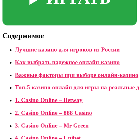
Содержимое
Лучшие казино для игроков из России
Как выбрать надежное онлайн-казино
Важные факторы при выборе онлайн-казино
Топ-5 казино онлайн для игры на реальные 
1. Casino Online – Betway
2. Casino Online – 888 Casino
3. Casino Online – Mr Green
4. Casino Online – Unibet