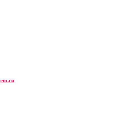
деньги