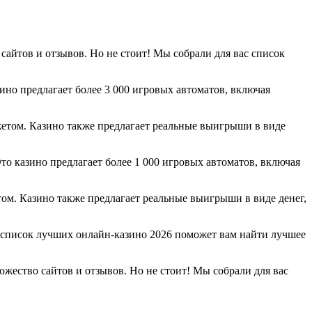
айтов и отзывов. Но не стоит! Мы собрали для вас список
зино предлагает более 3 000 игровых автоматов, включая
джетом. Казино также предлагает реальные выигрыши в виде
о казино предлагает более 1 000 игровых автоматов, включая
том. Казино также предлагает реальные выигрыши в виде денег,
ш список лучших онлайн-казино 2026 поможет вам найти лучшее
жество сайтов и отзывов. Но не стоит! Мы собрали для вас