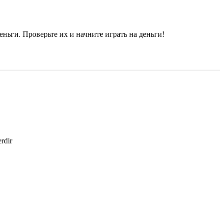
ньги. Проверьте их и начните играть на деньги!
erdir