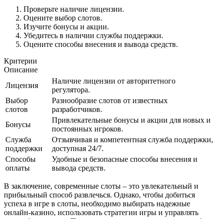
Проверьте наличие лицензии.
Оцените выбор слотов.
Изучите бонусы и акции.
Убедитесь в наличии службы поддержки.
Оцените способы внесения и вывода средств.
Критерии
Описание
Наличие лицензии от авторитетного
Лицензия
регулятора.
Выбор
Разнообразие слотов от известных
слотов
разработчиков.
Привлекательные бонусы и акции для новых и
Бонусы
постоянных игроков.
Служба
Отзывчивая и компетентная служба поддержки,
поддержки
доступная 24/7.
Способы
Удобные и безопасные способы внесения и
оплаты
вывода средств.
В заключение, современные слоты – это увлекательный и
прибыльный способ развлечься. Однако, чтобы добиться
успеха в игре в слоты, необходимо выбирать надежные
онлайн-казино, использовать стратегии игры и управлять