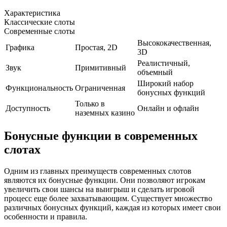
Характеристика
Классические слоты
Современные слоты
Высококачественная,
Графика
Простая, 2D
3D
Реалистичный,
Звук
Примитивный
объемный
Широкий набор
Функциональность
Ограниченная
бонусных функций
Только в
Доступность
Онлайн и офлайн
наземных казино
Бонусные функции в современных
слотах
Одним из главных преимуществ современных слотов
являются их бонусные функции. Они позволяют игрокам
увеличить свои шансы на выигрыш и сделать игровой
процесс еще более захватывающим. Существует множество
различных бонусных функций, каждая из которых имеет свои
особенности и правила.