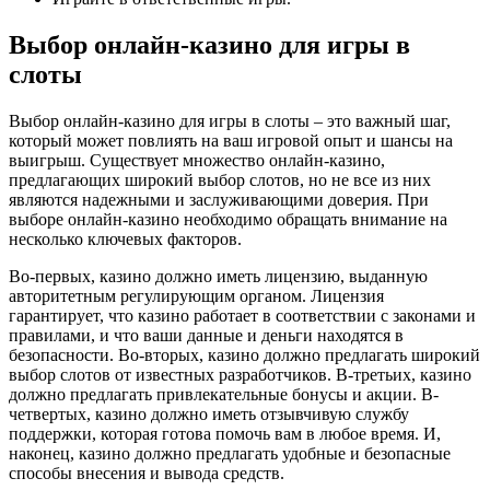
Выбор онлайн-казино для игры в
слоты
Выбор онлайн-казино для игры в слоты – это важный шаг,
который может повлиять на ваш игровой опыт и шансы на
выигрыш. Существует множество онлайн-казино,
предлагающих широкий выбор слотов, но не все из них
являются надежными и заслуживающими доверия. При
выборе онлайн-казино необходимо обращать внимание на
несколько ключевых факторов.
Во-первых, казино должно иметь лицензию, выданную
авторитетным регулирующим органом. Лицензия
гарантирует, что казино работает в соответствии с законами и
правилами, и что ваши данные и деньги находятся в
безопасности. Во-вторых, казино должно предлагать широкий
выбор слотов от известных разработчиков. В-третьих, казино
должно предлагать привлекательные бонусы и акции. В-
четвертых, казино должно иметь отзывчивую службу
поддержки, которая готова помочь вам в любое время. И,
наконец, казино должно предлагать удобные и безопасные
способы внесения и вывода средств.