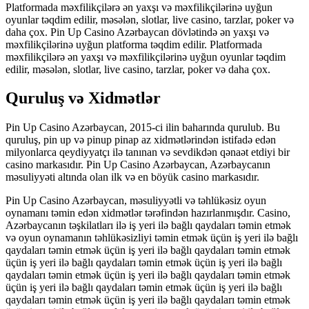
Platformada məxfilikçilərə ən yaxşı və məxfilikçilərinə uyğun
oyunlar təqdim edilir, məsələn, slotlar, live casino, tarzlar, poker və
daha çox. Pin Up Casino Azərbaycan dövlətində ən yaxşı və
məxfilikçilərinə uyğun platforma təqdim edilir. Platformada
məxfilikçilərə ən yaxşı və məxfilikçilərinə uyğun oyunlar təqdim
edilir, məsələn, slotlar, live casino, tarzlar, poker və daha çox.
Quruluş və Xidmətlər
Pin Up Casino Azərbaycan, 2015-ci ilin baharında qurulub. Bu
quruluş, pin up və pinup pinap az xidmətlərindən istifadə edən
milyonlarca qeydiyyatçı ilə tanınan və sevdikdən qənaət etdiyi bir
casino markasıdır. Pin Up Casino Azərbaycan, Azərbaycanın
məsuliyyəti altında olan ilk və en böyük casino markasıdır.
Pin Up Casino Azərbaycan, məsuliyyətli və təhlükəsiz oyun
oynamanı təmin edən xidmətlər tərəfindən hazırlanmışdır. Casino,
Azərbaycanın təşkilatları ilə iş yeri ilə bağlı qaydaları təmin etmək
və oyun oynamanın təhlükəsizliyi təmin etmək üçün iş yeri ilə bağlı
qaydaları təmin etmək üçün iş yeri ilə bağlı qaydaları təmin etmək
üçün iş yeri ilə bağlı qaydaları təmin etmək üçün iş yeri ilə bağlı
qaydaları təmin etmək üçün iş yeri ilə bağlı qaydaları təmin etmək
üçün iş yeri ilə bağlı qaydaları təmin etmək üçün iş yeri ilə bağlı
qaydaları təmin etmək üçün iş yeri ilə bağlı qaydaları təmin etmək