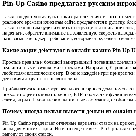
Pin-Up Casino предлагает русским игрок
Также следует упомянуть о таких развлечениях из ассортимент
реального времени клиентам сайта предлагается в рулетку, бле
Также не лишним будет изучить инструкцию и описание слота,
на деньги, обратите внимание на заявленную скорость вывода,
называемые вейджер-требования, которые определяют, сколько 
Какие акции действуют в онлайн казино Pin Up 
Простые правила и большой выигрышный потенциал сделали к
реалистичными звуковыми эффектами. Например, Европейская р
любителям классических игр. В окне каждой игры прикреплен
действиями крупье от первого лица.
Приблизиться к атмосфере реального игорного дома помогают и
позволит оценить волатильность, RTP и бонусные функции каж
слоты, игры с Live-дилером, карточные состязания, crash-игры
Почему иногда нельзя вывести деньги из онлайн-
Pin-Up Casino предлагает отличные варианты ставок на крикет
игры для многих людей. Но и это еще не все – Pin Up также п
выгоду от своих ставок.