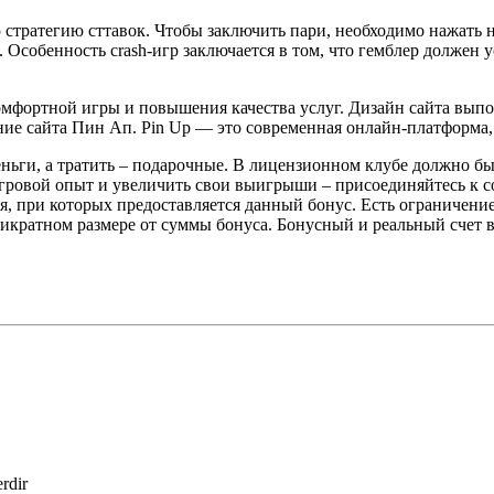
стратегию сттавок. Чтобы заключить пари, необходимо нажать н
Особенность crash-игр заключается в том, что гемблер должен у
мфортной игры и повышения качества услуг. Дизайн сайта выпо
ие сайта Пин Ап. Pin Up — это современная онлайн-платформа,
ньги, а тратить – подарочные. В лицензионном клубе должно б
гровой опыт и увеличить свои выигрыши – присоединяйтесь к с
я, при которых предоставляется данный бонус. Есть ограничени
икратном размере от суммы бонуса. Бонусный и реальный счет в 
erdir