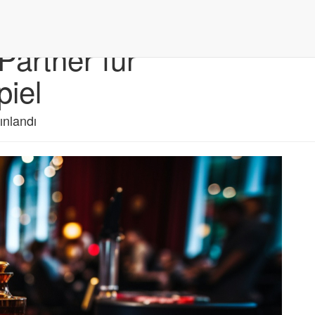
Partner für
piel
ınlandı