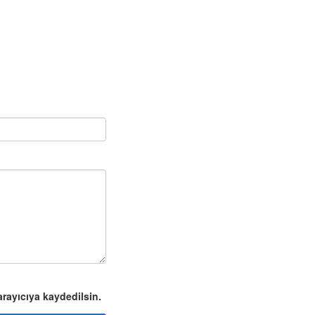
rayıcıya kaydedilsin.