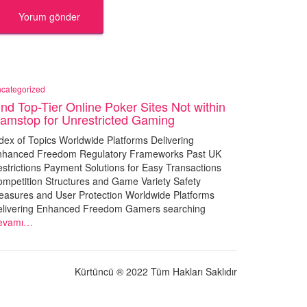
categorized
ind Top-Tier Online Poker Sites Not within
amstop for Unrestricted Gaming
dex of Topics Worldwide Platforms Delivering
nhanced Freedom Regulatory Frameworks Past UK
strictions Payment Solutions for Easy Transactions
mpetition Structures and Game Variety Safety
asures and User Protection Worldwide Platforms
elivering Enhanced Freedom Gamers searching
evamı…
Kürtüncü ® 2022 Tüm Hakları Saklıdır