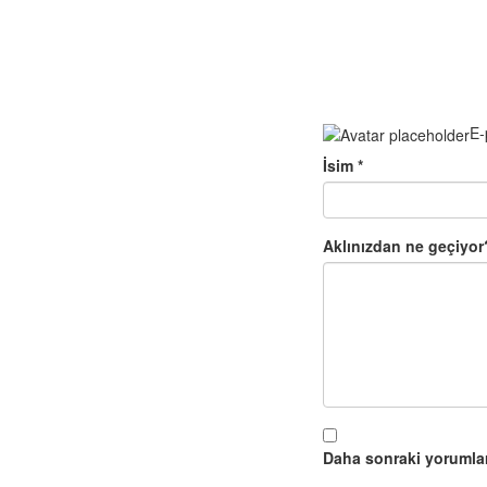
E-
İsim
*
Aklınızdan ne geçiyor
Daha sonraki yorumlar