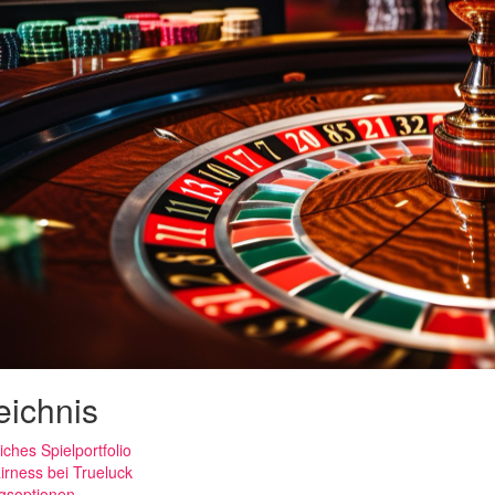
eichnis
ches Spielportfolio
irness bei Trueluck
ngsoptionen