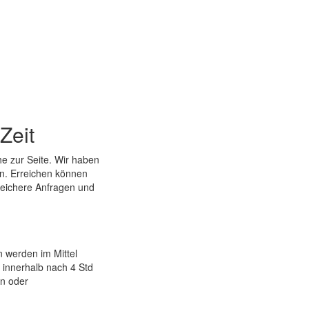
Zeit
e zur Seite. Wir haben
en. Erreichen können
greichere Anfragen und
 werden im Mittel
 innerhalb nach 4 Std
en oder