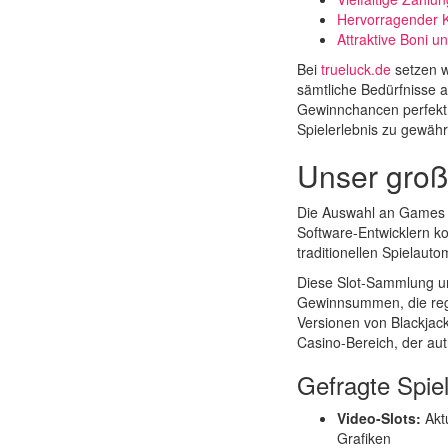
Hervorragender K
Attraktive Boni 
Bei
trueluck.de
setzen w
sämtliche Bedürfnisse a
Gewinnchancen perfekt 
Spielerlebnis zu gewähr
Unser große
Die Auswahl an Games in
Software-Entwicklern ko
traditionellen Spielau
Diese Slot-Sammlung um
Gewinnsummen, die regel
Versionen von Blackjack
Casino-Bereich, der au
Gefragte Spiel
Video-Slots:
Aktu
Grafiken