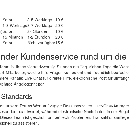
Sofort
3-5 Werktage
10 €
1-3 Werktage
3-7 Werktage
20 €
r)
Sofort
24 Stunden
10 €
15 Minuten
1-2 Stunden
20 €
Sofort
Nicht verfügbar
15 €
nder Kundenservice rund um die 
eam ist Ihnen vierundzwanzig Stunden am Tag, sieben Tage die Woch
rt-Mitarbeiter, welche Ihre Fragen kompetent und freundlich bearbeit
rere Kanäle: Live-Chat für direkte Hilfe, elektronische Post für umfan
 wichtige Angelegenheiten.
-Standards
en unsere Teams Wert auf zügige Reaktionszeiten. Live-Chat-Anfragen
Sekunden beantwortet, während elektronische Nachrichten in der Regel
 Dieses Team ist geschult, um bei tech Problemen, Transaktionsanlieg
ionell zu assistieren.