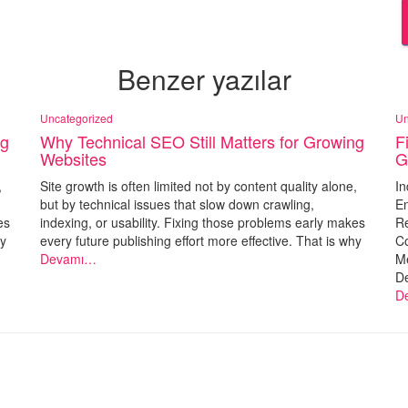
Benzer yazılar
Uncategorized
Un
ng
Why Technical SEO Still Matters for Growing
F
Websites
G
,
Site growth is often limited not by content quality alone,
In
but by technical issues that slow down crawling,
E
es
indexing, or usability. Fixing those problems early makes
Re
hy
every future publishing effort more effective. That is why
Co
Devamı…
Me
D
D