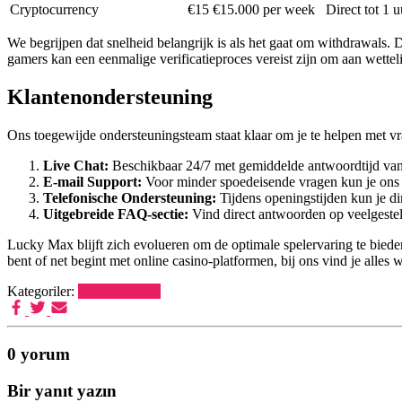
Cryptocurrency
€15
€15.000 per week
Direct tot 1 u
We begrijpen dat snelheid belangrijk is als het gaat om withdrawals
gamers kan een eenmalige verificatieproces vereist zijn om aan wetteli
Klantenondersteuning
Ons toegewijde ondersteuningsteam staat klaar om je te helpen met vr
Live Chat:
Beschikbaar 24/7 met gemiddelde antwoordtijd van 
E-mail Support:
Voor minder spoedeisende vragen kun je ons b
Telefonische Ondersteuning:
Tijdens openingstijden kun je di
Uitgebreide FAQ-sectie:
Vind direct antwoorden op veelgestel
Lucky Max blijft zich evolueren om de optimale spelervaring te biede
bent of net begint met online casino-platformen, bij ons vind je alles
Kategoriler:
Uncategorized
0 yorum
Bir yanıt yazın