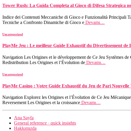
Tower Rush: La Guida Completa al Gioco di Difesa Strategica ne
Indice dei Contenuti Meccaniche di Gioco e Funzionalità Principali Ta
Tecniche a Confronto Dinamiche di Gioco e
Devamı…
Uncategorized
PlayMe Jeu : Le meilleur Guide Exhaustif du Divertissement de 
Navigation Les Origines et le développement de Ce Jeu Systèmes de 
Redistribution Les Origines et l’Évolution de
Devamı…
Uncategorized
PlayMe Casino : Votre Guide Exhaustif du Jeu de Pari Nouvelle
Navigation Explorez les Origines et l’Évolution de Ce Jeu Mécanique
Reversement Les Origines et la croissance
Devamı…
Ana Sayfa
General reference · quick insights
Hakkımızda