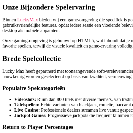
Onze Bijzondere Spelervaring
Binnen
LuckyMax
bieden wij een game-omgeving die specifiek is gec
gebruiksvriendelijke features, opdat iedere sessie een vloeiende bele
desktop als mobiele apparaten.
Onze gaming-omgeving is gebouwd op HTML5, wat inhoudt dat je mete
favorite spellen, terwijl de visuele kwaliteit en game-ervaring volledi
Brede Spelcollectie
Lucky Max heeft gepartnerd met toonaangevende softwareleveranciers o
nauwkeurig worden geselecteerd op basis van kwaliteit, vernieuwing
Populaire Spelcategorieën
Videoslots:
Ruim dan 800 titels met diverse thema’s, van tradit
Tafelspellen:
Echte varianten van blackjack, roulette, baccarat 
Live Casino:
Professionele dealers streamen live vanuit gespeci
Jackpot Games:
Progressieve jackpots die frequent klimmen 
Return to Player Percentages