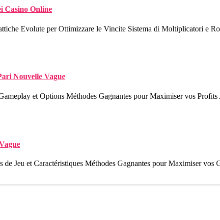
i Casino Online
ttiche Evolute per Ottimizzare le Vincite Sistema di Moltiplicatori e Ro
Pari Nouvelle Vague
Gameplay et Options Méthodes Gagnantes pour Maximiser vos Profits A
 Vague
s de Jeu et Caractéristiques Méthodes Gagnantes pour Maximiser vos G