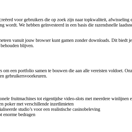
reëerd voor gebruikers die op zoek zijn naar topkwaliteit, afwisseling
ving wordt. We hebben geïnvesteerd in een basis die razendsnelle laadsn
en vanuit jouw browser kunt gamen zonder downloads. Dit biedt je de
g behouden blijven.
m een portfolio samen te bouwen die aan alle vereisten voldoet. Onze 
 en gebruikersvoorkeuren.
ionele fruitmachines tot eigentijdse video-slots met meerdere winlijnen 
en poker met verschillende inzetlimieten
aliseerde studio’s voor een realistische casinobeleving
tot enorme bedragen