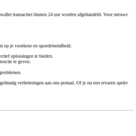
-wallet transacties binnen 24 uur worden afgehandeld. Voor nieuwe
st op je voorkeur en spoedeisendheid.
tief oplossingen te bieden.
eactie te geven.
 problemen.
elmatig verbeteringen aan ons portaal. Of je nu een ervaren speler