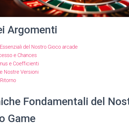
ei Argomenti
Essenziali del Nostro Gioco arcade
ccesso e Chances
onus e Coefficienti
le Nostre Versioni
 Ritorno
iche Fondamentali del Nos
co Game