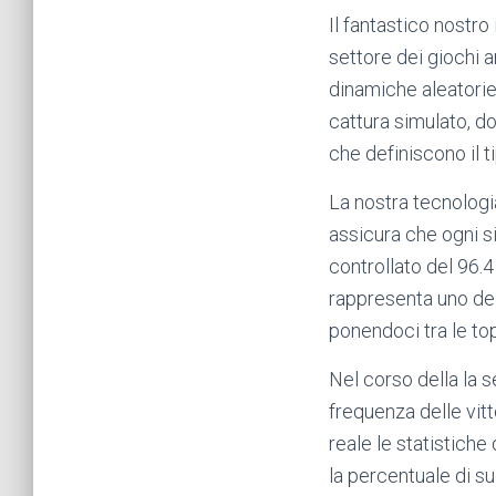
Il fantastico nostr
settore dei giochi 
dinamiche aleatorie 
cattura simulato, do
che definiscono il ti
La nostra tecnolog
assicura che ogni s
controllato del 96.
rappresenta uno dei
ponendoci tra le top
Nel corso della la 
frequenza delle vitt
reale le statistiche
la percentuale di s