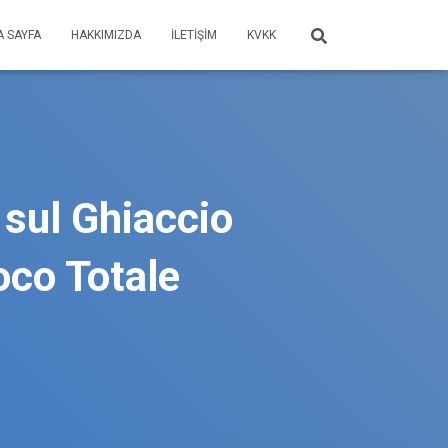
A SAYFA
HAKKIMIZDA
İLETIŞIM
KVKK
 sul Ghiaccio
oco Totale