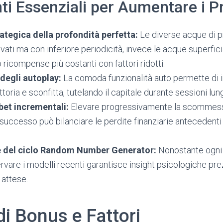
 Essenziali per Aumentare i Pro
ategica della profondità perfetta:
Le diverse acque di p
vati ma con inferiore periodicità, invece le acque superficia
 ricompense più costanti con fattori ridotti.
degli autoplay:
La comoda funzionalità auto permette di
ttoria e sconfitta, tutelando il capitale durante sessioni lun
bet incrementali:
Elevare progressivamente la scommess
successo può bilanciare le perdite finanziarie antecedenti
 del ciclo Random Number Generator:
Nonostante ogni 
rvare i modelli recenti garantisce insight psicologiche pre
 attese.
i Bonus e Fattori