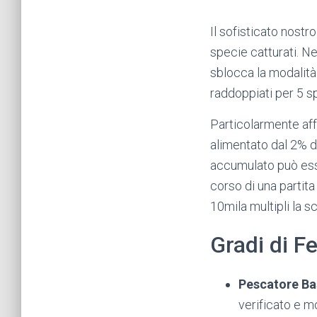
Il sofisticato nost
specie catturati. N
sblocca la modalità 
raddoppiati per 5 sp
Particolarmente af
alimentato dal 2% di
accumulato può ess
corso di una partit
10mila multipli la 
Gradi di F
Pescatore Ba
verificato e mo