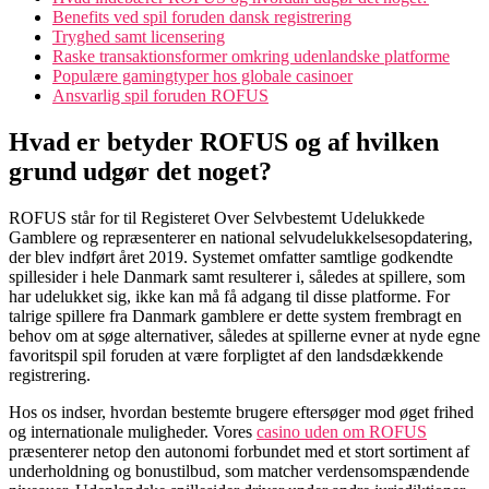
Benefits ved spil foruden dansk registrering
Tryghed samt licensering
Raske transaktionsformer omkring udenlandske platforme
Populære gamingtyper hos globale casinoer
Ansvarlig spil foruden ROFUS
Hvad er betyder ROFUS og af hvilken
grund udgør det noget?
ROFUS står for til Registeret Over Selvbestemt Udelukkede
Gamblere og repræsenterer en national selvudelukkelsesopdatering,
der blev indført året 2019. Systemet omfatter samtlige godkendte
spillesider i hele Danmark samt resulterer i, således at spillere, som
har udelukket sig, ikke kan må få adgang til disse platforme. For
talrige spillere fra Danmark gamblere er dette system frembragt en
behov om at søge alternativer, således at spillerne evner at nyde egne
favoritspil spil foruden at være forpligtet af den landsdækkende
registrering.
Hos os indser, hvordan bestemte brugere eftersøger mod øget frihed
og internationale muligheder. Vores
casino uden om ROFUS
præsenterer netop den autonomi forbundet med et stort sortiment af
underholdning og bonustilbud, som matcher verdensomspændende