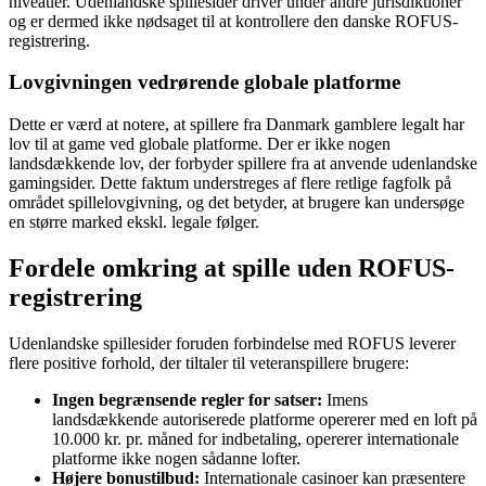
niveauer. Udenlandske spillesider driver under andre jurisdiktioner
og er dermed ikke nødsaget til at kontrollere den danske ROFUS-
registrering.
Lovgivningen vedrørende globale platforme
Dette er værd at notere, at spillere fra Danmark gamblere legalt har
lov til at game ved globale platforme. Der er ikke nogen
landsdækkende lov, der forbyder spillere fra at anvende udenlandske
gamingsider. Dette faktum understreges af flere retlige fagfolk på
området spillelovgivning, og det betyder, at brugere kan undersøge
en større marked ekskl. legale følger.
Fordele omkring at spille uden ROFUS-
registrering
Udenlandske spillesider foruden forbindelse med ROFUS leverer
flere positive forhold, der tiltaler til veteranspillere brugere:
Ingen begrænsende regler for satser:
Imens
landsdækkende autoriserede platforme opererer med en loft på
10.000 kr. pr. måned for indbetaling, opererer internationale
platforme ikke nogen sådanne lofter.
Højere bonustilbud:
Internationale casinoer kan præsentere