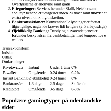
Overførslerne er anonyme samt gratis.
E-tegnebøger:
Services herunder Skrill, Neteller samt
ecoPayz behandler udtagelser inden 24 timer samt tilbyder et
ekstra niveau omkring diskretion.
Banktransaktioner:
Konventionelle løsninger er fortsat
tilgængelige, uagtet de kræver lidt længere (2-5 arbejdsdage).
Øjeblikkelig Banking:
Trustly og tilsvarende tjenester
forbinder beskyttelsen fra bankbetalinger med tempoet hos e-
wallets.
Transaktionsform
Indskud
Udtag
Omkostninger
Kryptovaluta
Instant
Under 1 time
0%
E-wallets
Omgående
0-24 timer
0-2%
Instant Banking
Øjeblikkeligt
0-24 timer
0%
Banktransfer
1-3 dage
2-5 dage
Skiftende
Kreditkort
Omgående
3-5 dage
0-3%
Populære gamingtyper på udenlandske
sider