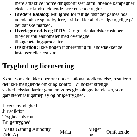
mere attraktive indmeldingsbonusser samt løbende kampagner
ekskl. de landsdækkende begrænsende regler.
Bredere katalog:
Mulighed for talrige tusinder games hos
udenlandske spiludbydere, hvilke ikke altid er tilgængelige på
det danske marked.
Overlegne odds og RTP:
Talrige udenlandske casinoer
tilbyder spilleautomater med overlegne
tilbagebetalingsprocenter.
Diskretion:
Ikke nogen indberetning til landsdækkende
instanser eller registre.
Tryghed og licensering
Skønt vor side ikke opererer under national godkendelse, resulterer i
det ikke manglende omkring kontrol. Vi holder strenge
sikkerhedsstandarder gennem vores globale godkendelser, som
garanterer fair gameplay og brugertryghed.
Licensmyndighed
Jurisdiktion
Tryghedsniveau
Brugertryghed
Malta Gaming Authority
Meget
Malta
Omfattende
(MGA)
høj