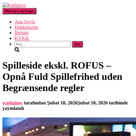
Menüyü aç/kapa
Ana Sayfa
Hakkımızda
İletişim
KVKK
Arama:
Spilleside ekskl. ROFUS –
Opnå Fuld Spillefrihed uden
Begrænsende regler
wadminw
tarafından
Şubat 18, 2026
Şubat 18, 2026
tarihinde
yayınlandı