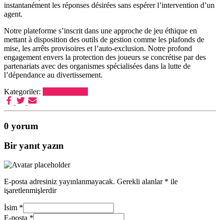
instantanément les réponses désirées sans espérer l’intervention d’un
agent.
Notre plateforme s’inscrit dans une approche de jeu éthique en
mettant à disposition des outils de gestion comme les plafonds de
mise, les arrêts provisoires et l’auto-exclusion. Notre profond
engagement envers la protection des joueurs se concrétise par des
partenariats avec des organismes spécialisées dans la lutte de
l’dépendance au divertissement.
Kategoriler:
Uncategorized
0 yorum
Bir yanıt yazın
E-posta adresiniz yayınlanmayacak.
Gerekli alanlar
*
ile
işaretlenmişlerdir
İsim
*
E-posta
*