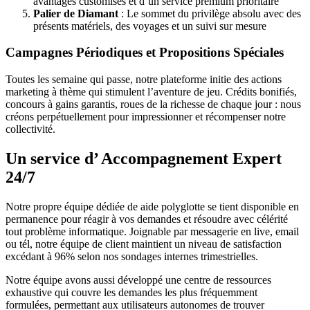
avantages customisés et d’un service premium prioritaire
Palier de Diamant
: Le sommet du privilège absolu avec des
présents matériels, des voyages et un suivi sur mesure
Campagnes Périodiques et Propositions Spéciales
Toutes les semaine qui passe, notre plateforme initie des actions
marketing à thème qui stimulent l’aventure de jeu. Crédits bonifiés,
concours à gains garantis, roues de la richesse de chaque jour : nous
créons perpétuellement pour impressionner et récompenser notre
collectivité.
Un service d’ Accompagnement Expert
24/7
Notre propre équipe dédiée de aide polyglotte se tient disponible en
permanence pour réagir à vos demandes et résoudre avec célérité
tout problème informatique. Joignable par messagerie en live, email
ou tél, notre équipe de client maintient un niveau de satisfaction
excédant à 96% selon nos sondages internes trimestrielles.
Notre équipe avons aussi développé une centre de ressources
exhaustive qui couvre les demandes les plus fréquemment
formulées, permettant aux utilisateurs autonomes de trouver