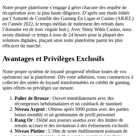
Notre propre plateforme s’engage à gérer chacune des requête de
récupération avec la plus haute diligence. D’après une étude éditée
par l’Autorité de Contrôle des Gaming En Ligne et Casino (ARJEL)
en l’année 2022, le temps médian de traitement des retraits dans
l’domaine est de trois virgule huit j. Avec Shiny Wilds Casino, nous
avons diminué ce temps à sous de 24 heures pour la plupart des
solutions digitales, plaçant ainsi notre plateforme parmi les plus
efficaces du marché.
Avantages et Privilèges Exclusifs
Notre propre système de loyauté progressif rétribue toutes de vos
opérations sur la plateforme. Dès votre adhésion, vous commencez à
collecter des unités de loyauté transformables en crédits de gaming,
spins offerts ou privilèges sur mesure.
Palier de Bronze
: Ouvert immédiatement avec des
récompenses hebdomadaires et un cashback de standard
Niveau Argent
: Obtenu après 5000 points avec des parties
bonus monthly et un gestionnaire de profil personnel
Rang Or
: Dédié aux joueurs assidus avec des limites de
retraits accrues et des invitations à des événements exclusifs
Niveau Platine
: L’élite de notre établissement jouissant de