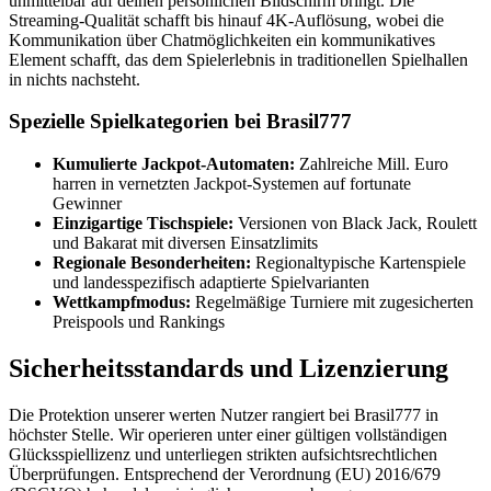
unmittelbar auf deinen persönlichen Bildschirm bringt. Die
Streaming-Qualität schafft bis hinauf 4K-Auflösung, wobei die
Kommunikation über Chatmöglichkeiten ein kommunikatives
Element schafft, das dem Spielerlebnis in traditionellen Spielhallen
in nichts nachsteht.
Spezielle Spielkategorien bei Brasil777
Kumulierte Jackpot-Automaten:
Zahlreiche Mill. Euro
harren in vernetzten Jackpot-Systemen auf fortunate
Gewinner
Einzigartige Tischspiele:
Versionen von Black Jack, Roulett
und Bakarat mit diversen Einsatzlimits
Regionale Besonderheiten:
Regionaltypische Kartenspiele
und landesspezifisch adaptierte Spielvarianten
Wettkampfmodus:
Regelmäßige Turniere mit zugesicherten
Preispools und Rankings
Sicherheitsstandards und Lizenzierung
Die Protektion unserer werten Nutzer rangiert bei Brasil777 in
höchster Stelle. Wir operieren unter einer gültigen vollständigen
Glücksspiellizenz und unterliegen strikten aufsichtsrechtlichen
Überprüfungen. Entsprechend der Verordnung (EU) 2016/679