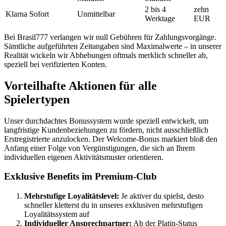
2 bis 4
zehn
Klarna Sofort
Unmittelbar
Werktage
EUR
Bei Brasil777 verlangen wir null Gebühren für Zahlungsvorgänge.
Sämtliche aufgeführten Zeitangaben sind Maximalwerte – in unserer
Realität wickeln wir Abhebungen oftmals merklich schneller ab,
speziell bei verifizierten Konten.
Vorteilhafte Aktionen für alle
Spielertypen
Unser durchdachtes Bonussystem wurde speziell entwickelt, um
langfristige Kundenbeziehungen zu fördern, nicht ausschließlich
Erstregistrierte anzulocken. Der Welcome-Bonus markiert bloß den
Anfang einer Folge von Vergünstigungen, die sich an Ihrem
individuellen eigenen Aktivitätsmuster orientieren.
Exklusive Benefits im Premium-Club
Mehrstufige Loyalitätslevel:
Je aktiver du spielst, desto
schneller kletterst du in unseres exklusiven mehrstufigen
Loyalitätssystem auf
Individueller Ansprechpartner:
Ab der Platin-Status