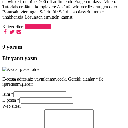
entwickelt, der über 200 oft auftretende Fragen umfasst. Video-
Tutorials erklären komplexere Abläufe wie Verifizierungen oder
Bonusaktivierungen Schritt für Schritt, so dass du immer
unabhängig Lösungen ermitteln kannst.
Kategoriler:
Uncategorized
0 yorum
Bir yanıt yazın
E-posta adresiniz yayınlanmayacak.
Gerekli alanlar
*
ile
işaretlenmişlerdir
İsim
*
E-posta
*
Web sitesi