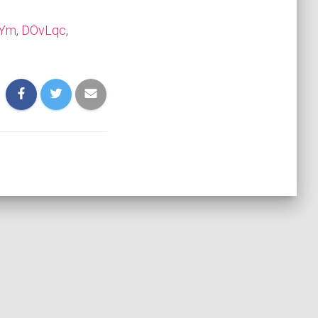
Ym
,
DOvLqc
,