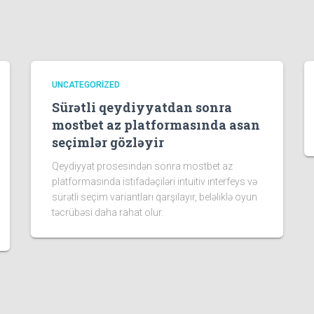
UNCATEGORIZED
Sürətli qeydiyyatdan sonra
mostbet az platformasında asan
seçimlər gözləyir
Qeydiyyat prosesindən sonra mostbet az
platformasında istifadəçiləri intuitiv interfeys və
sürətli seçim variantları qarşılayır, beləliklə oyun
təcrübəsi daha rahat olur.