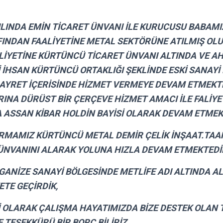
ILINDA EMİN TİCARET ÜNVANI İLE KURUCUSU BABAM
INDAN FAALİYETİNE METAL SEKTÖRÜNE ATILMIŞ OL
ALİYETİNE KÜRTÜNCÜ TİCARET ÜNVANI ALTINDA VE A
 İHSAN KÜRTÜNCÜ ORTAKLIĞI ŞEKLİNDE ESKİ SANAYİ
GAYRET İÇERİSİNDE HİZMET VERMEYE DEVAM ETMEKT
NA DÜRÜST BİR ÇERÇEVE HİZMET AMACI İLE FALİYE
 ASSAN KİBAR HOLDİN BAYİSİ OLARAK DEVAM ETMEKT
FİRMAMIZ KÜRTÜNCÜ METAL DEMİR ÇELİK İNŞAAT.TAA
. ÜNVANINI ALARAK YOLUNA HIZLA DEVAM ETMEKTEDİ
GANİZE SANAYİ BÖLGESİNDE METLİFE ADI ALTINDA AL
YETE GEÇİRDİK,
 OLARAK ÇALIŞMA HAYATIMIZDA BİZE DESTEK OLAN
 TEŞEKKÜRÜ BİR BORÇ BİLİRİZ.