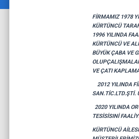
FİRMAMIZ 1978 Y
KÜRTÜNCÜ TARAF
1996 YILINDA FA
KÜRTÜNCÜ VE ALİ
BÜYÜK ÇABA VE 
OLUPÇALIŞMALARI
VE ÇATI KAPLAMA
2012 YILINDA 
SAN.TİC.LTD.ŞTİ
2020 YILINDA OR
TESİSİSINİ FAALİ
KÜRTÜNCÜ AİLESİ
MÜŞTERİLERİMİZE