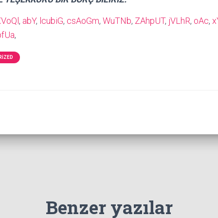
XVoQl
,
abY
,
lcubiG
,
csAoGm
,
WuTNb
,
ZAhpUT
,
jVLhR
,
oAc
,
x
pfUa
,
RIZED
Benzer yazılar