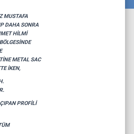
IZ MUSTAFA
UP DAHA SONRA
HMET HİLMİ
 BÖLGESİNDE
E
TİNE METAL SAC
E İKEN,
H.
R.
ÇIPAN PROFİLİ
 TÜM