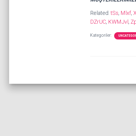
Related:
tSs
,
Mlxf
,
DZrUC
,
KWMJvl
,
Z
Kategoriler:
UNCATEGO