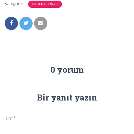
Kategoriler:
UNCATEGORIZED
0 yorum
Bir yanıt yazın
İsim
*