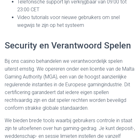
Telefonische support lijn verkrijgbaar van 09:00 tot
23:00 CET
Video tutorials voor nieuwe gebruikers om snel
wegwijs te zijn op het systeem
Security en Verantwoord Spelen
Bij ons casino behandelen we verantwoordelijk spelen
uiterst ernstig. We opereren onder een licentie van de Malta
Gaming Authority (MGA), een van de hoogst aanzienlijke
regulerende instanties in de Europese gamingindustrie. Dit
certificering garandeert dat iedere eigen spellen
rechtvaardig zijn en dat speler rechten worden beveiligd
conform strakke globale standaarden.
We bieden brede tools waarbij gebruikers controle in staat
zijn te uitoefenen over hun gaming-gedrag. Je kunt deposit-,
weddenschap- en sessie limieten instellen die vanzelf