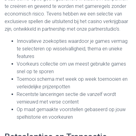
te creëren en gewend te worden met gameregels zonder
economisch risico. Tevens hebben we een selectie van
exclusieve spellen die uitsluitend bij het casino verkrijgbaar
zijn, ontwikkeld in partnership met onze partnerstudio’s.
Innovatieve zoekopties waardoor je games vermag
te selecteren op wisselvalligheid, thema en unieke
features
Voorkeurs collectie om uw meest gebruikte games
snel op te sporen
Toernooi schema met week op week toernooien en
verleidelijke prijzenpotten
Recentste lanceringen sectie die vanzelf wordt
vernieuwd met verse content
Op maat gemaakte voorstellen gebaseerd op jouw
spelhistorie en voorkeuren