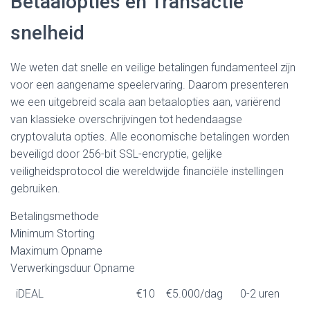
Betaalopties en Transactie
snelheid
We weten dat snelle en veilige betalingen fundamenteel zijn
voor een aangename speelervaring. Daarom presenteren
we een uitgebreid scala aan betaalopties aan, variërend
van klassieke overschrijvingen tot hedendaagse
cryptovaluta opties. Alle economische betalingen worden
beveiligd door 256-bit SSL-encryptie, gelijke
veiligheidsprotocol die wereldwijde financiële instellingen
gebruiken.
Betalingsmethode
Minimum Storting
Maximum Opname
Verwerkingsduur Opname
iDEAL
€10
€5.000/dag
0-2 uren