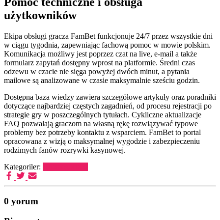
Pomoc techniczne i obsługa
użytkowników
Ekipa obsługi gracza FamBet funkcjonuje 24/7 przez wszystkie dni
w ciągu tygodnia, zapewniając fachową pomoc w mowie polskim.
Komunikacja możliwy jest poprzez czat na live, e-mail a także
formularz zapytań dostępny wprost na platformie. Średni czas
odzewu w czacie nie sięga powyżej dwóch minut, a pytania
mailowe są analizowane w czasie maksymalnie sześciu godzin.
Dostępna baza wiedzy zawiera szczegółowe artykuły oraz poradniki
dotyczące najbardziej częstych zagadnień, od procesu rejestracji po
strategie gry w poszczególnych tytułach. Cykliczne aktualizacje
FAQ pozwalają graczom na własną rękę rozwiązywać typowe
problemy bez potrzeby kontaktu z wsparciem. FamBet to portal
opracowana z wizją o maksymalnej wygodzie i zabezpieczeniu
rodzimych fanów rozrywki kasynowej.
Kategoriler:
Uncategorized
0 yorum