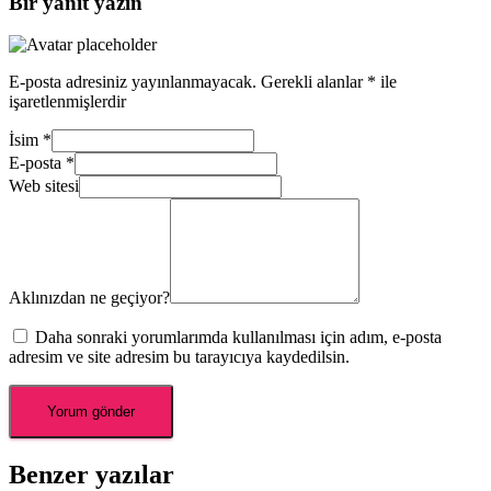
Bir yanıt yazın
E-posta adresiniz yayınlanmayacak.
Gerekli alanlar
*
ile
işaretlenmişlerdir
İsim
*
E-posta
*
Web sitesi
Aklınızdan ne geçiyor?
Daha sonraki yorumlarımda kullanılması için adım, e-posta
adresim ve site adresim bu tarayıcıya kaydedilsin.
Benzer yazılar