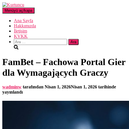
Menüyü aç/kapa
Ana Sayfa
Hakkımızda
İletişim
KVKK
Arama:
FamBet – Fachowa Portal Gier
dla Wymagających Graczy
wadminw
tarafından
Nisan 1, 2026
Nisan 1, 2026
tarihinde
yayınlandı