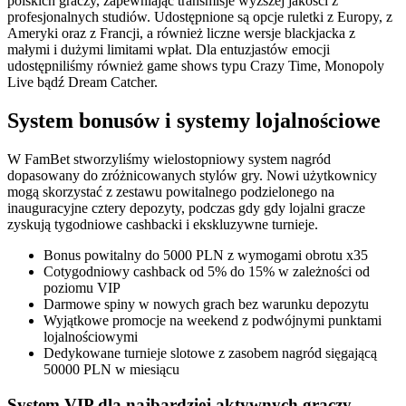
polskich graczy, zapewniając transmisje wyższej jakości z
profesjonalnych studiów. Udostępnione są opcje ruletki z Europy, z
Ameryki oraz z Francji, a również liczne wersje blackjacka z
małymi i dużymi limitami wpłat. Dla entuzjastów emocji
udostępniliśmy również game shows typu Crazy Time, Monopoly
Live bądź Dream Catcher.
System bonusów i systemy lojalnościowe
W FamBet stworzyliśmy wielostopniowy system nagród
dopasowany do zróżnicowanych stylów gry. Nowi użytkownicy
mogą skorzystać z zestawu powitalnego podzielonego na
inauguracyjne cztery depozyty, podczas gdy gdy lojalni gracze
zyskują tygodniowe cashbacki i ekskluzywne turnieje.
Bonus powitalny do 5000 PLN z wymogami obrotu x35
Cotygodniowy cashback od 5% do 15% w zależności od
poziomu VIP
Darmowe spiny w nowych grach bez warunku depozytu
Wyjątkowe promocje na weekend z podwójnymi punktami
lojalnościowymi
Dedykowane turnieje slotowe z zasobem nagród sięgającą
50000 PLN w miesiącu
System VIP dla najbardziej aktywnych graczy