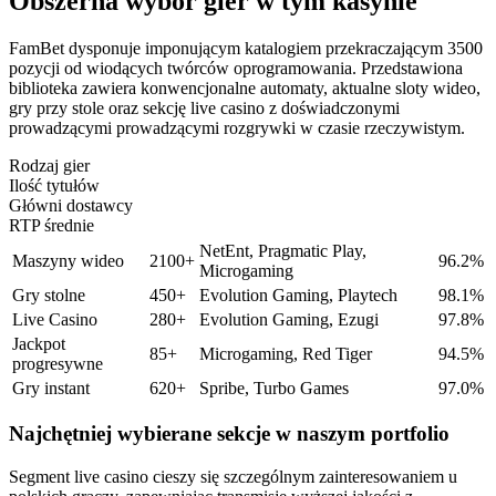
Obszerna wybór gier w tym kasynie
FamBet dysponuje imponującym katalogiem przekraczającym 3500
pozycji od wiodących twórców oprogramowania. Przedstawiona
biblioteka zawiera konwencjonalne automaty, aktualne sloty wideo,
gry przy stole oraz sekcję live casino z doświadczonymi
prowadzącymi prowadzącymi rozgrywki w czasie rzeczywistym.
Rodzaj gier
Ilość tytułów
Główni dostawcy
RTP średnie
NetEnt, Pragmatic Play,
Maszyny wideo
2100+
96.2%
Microgaming
Gry stolne
450+
Evolution Gaming, Playtech
98.1%
Live Casino
280+
Evolution Gaming, Ezugi
97.8%
Jackpot
85+
Microgaming, Red Tiger
94.5%
progresywne
Gry instant
620+
Spribe, Turbo Games
97.0%
Najchętniej wybierane sekcje w naszym portfolio
Segment live casino cieszy się szczególnym zainteresowaniem u