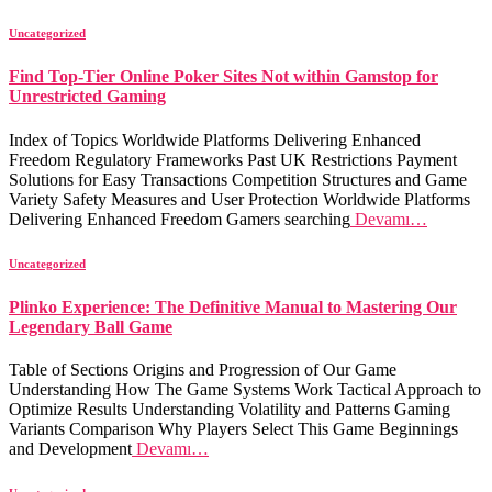
Uncategorized
Find Top-Tier Online Poker Sites Not within Gamstop for
Unrestricted Gaming
Index of Topics Worldwide Platforms Delivering Enhanced
Freedom Regulatory Frameworks Past UK Restrictions Payment
Solutions for Easy Transactions Competition Structures and Game
Variety Safety Measures and User Protection Worldwide Platforms
Delivering Enhanced Freedom Gamers searching
Devamı…
Uncategorized
Plinko Experience: The Definitive Manual to Mastering Our
Legendary Ball Game
Table of Sections Origins and Progression of Our Game
Understanding How The Game Systems Work Tactical Approach to
Optimize Results Understanding Volatility and Patterns Gaming
Variants Comparison Why Players Select This Game Beginnings
and Development
Devamı…