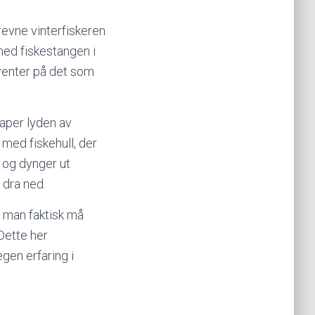
drevne vinterfiskeren
ned fiskestangen i
 venter på det som
aper lyden av
 med fiskehull, der
l og dynger ut
 dra ned.
t man faktisk må
 Dette her
egen erfaring i