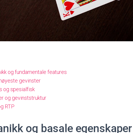
nikk og fundamentale features
 høyeste gevinster
 og spesialfisk
r og gevinststruktur
og RTP
anikk og basale egenskaper