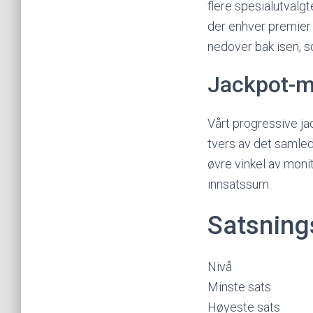
flere spesialutvalg
der enhver premier
nedover bak isen, 
Jackpot-m
Vårt progressive j
tvers av det samled
øvre vinkel av moni
innsatssum.
Satsning
Nivå
Minste sats
Høyeste sats