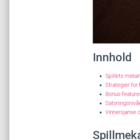
Innhold
Spillets meka
Strategier for
Bonus-features
Satsningsnivåe
Vinnersjanse 
Spillmek