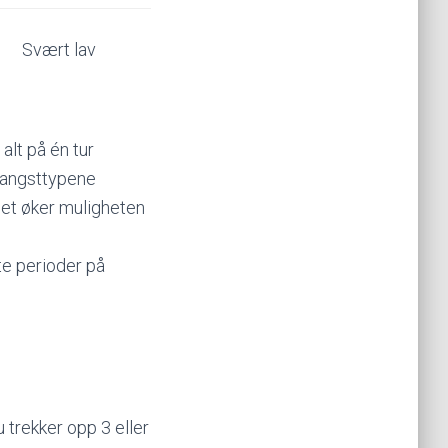
Svært lav
alt på én tur
 fangsttypene
 det øker muligheten
te perioder på
 trekker opp 3 eller