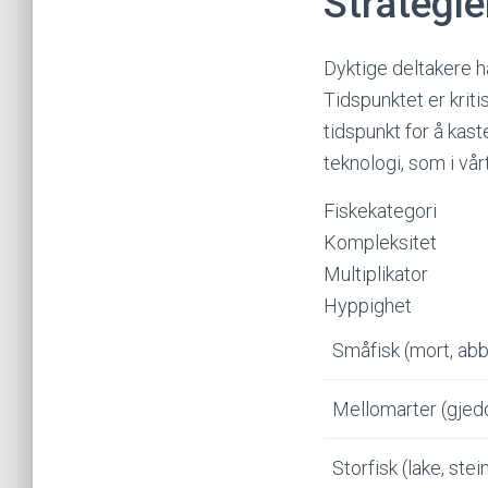
Strategie
Dyktige deltakere h
Tidspunktet er kriti
tidspunkt for å kas
teknologi, som i vå
Fiskekategori
Kompleksitet
Multiplikator
Hyppighet
Småfisk (mort, abb
Mellomarter (gjedd
Storfisk (lake, stei