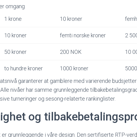
per omgang
1 krone
10 kroner
femh
10 kroner
femti norske kroner
2 50
50 kroner
200 NOK
10 0
to hundre kroner
1000 kroner
5000
nnsatsnivå garanterer at gamblere med varierende budsjetter
. Alle nivåer har samme grunnleggende tilbakebetalingsgra
usive turneringer og sesong-relaterte rankinglister.
ighet og tilbakebetalingspr
er grunnleggende i våre design. Den sertifiserte RTP-verd