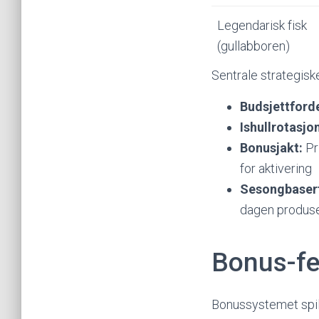
Legendarisk fisk
(gullabboren)
Sentrale strategisk
Budsjettforde
Ishullrotasjo
Bonusjakt:
Pri
for aktivering
Sesongbaser
dagen produse
Bonus-fe
Bonussystemet spill