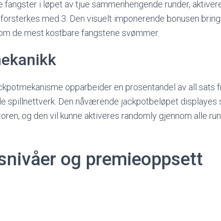
te fangster i løpet av tjue sammenhengende runder, aktiver
 forsterkes med 3. Den visuelt imponerende bonusen bri
som de mest kostbare fangstene svømmer.
ekanikk
ackpotmekanisme opparbeider en prosentandel av all sats 
e spillnettverk. Den nåværende jackpotbeløpet displayes so
toren, og den vil kunne aktiveres randomly gjennom alle r
snivåer og premieoppsett