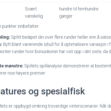
Svært
hundre til femhundre
vanskelig
ganger
e punkter innbefatter:
ling:
Splitt beløpet din over flere runder heller enn å satse 
n:
Bytt blant varierende ishull for å optimalisere variasjon i
oriter runder hvor bonusikoner har vist opp i det siste, da
te mønstre:
Spillets spillanalyse demonstrerer at bestem
rer noe høyere premier
atures og spesialfisk
ets er oppbygd omkring troverdige vinterscenarier. Når du