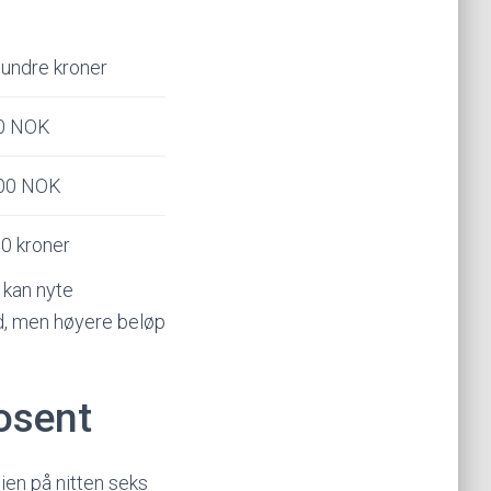
undre kroner
0 NOK
00 NOK
0 kroner
 kan nyte
d, men høyere beløp
osent
ien på nitten seks