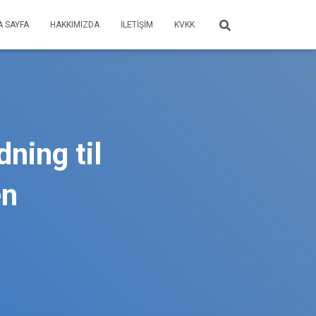
A SAYFA
HAKKIMIZDA
İLETIŞIM
KVKK
dning til
en