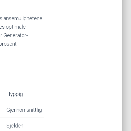
 sjansemulighetene.
nes optimale
er Generator-
prosent.
Hyppig
Gjennomsnittlig
Sjelden