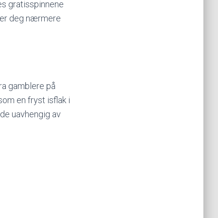
es gratisspinnene
nger deg nærmere
fra gamblere på
m en fryst isflak i
unde uavhengig av