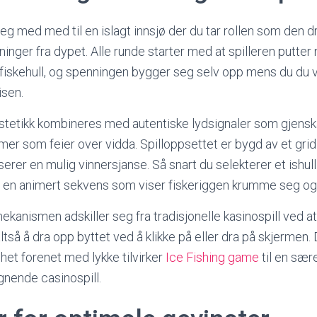
deg med med til en islagt innsjø der du tar rollen som den 
inger fra dypet. Alle runde starter med at spilleren putter 
isfiskehull, og spenningen bygger seg selv opp mens du du
isen.
estetikk kombineres med autentiske lydsignaler som gjensk
mer som feier over vidda. Spilloppsettet er bygd av et grid
serer en mulig vinnersjanse. Så snart du selekterer et ishul
s en animert sekvens som viser fiskeriggen krumme seg og
ekanismen adskiller seg fra tradisjonelle kasinospill ved a
ltså å dra opp byttet ved å klikke på eller dra på skjermen.
het forenet med lykke tilvirker
Ice Fishing game
til en sær
gnende casinospill.