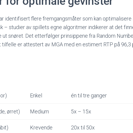
r for optimale gevinster
ar identifisert flere fremgangsmåter som kan optimalisere
sk – studier av spillets egne algoritmer indikerer at det fin
te ut snøret. Det etterfølger prinsippene fra Random Numb
rt tilfelle er attestert av MGA med en estimert RTP på 96,3 
or)
Enkel
én til tre ganger
e, ørret)
Medium
5x – 15x
nbit)
Krevende
20x til 50x