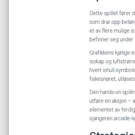
Dette spillet fører 
som drar opp belønn
et av flere mulige 
befinner seg under 
Grafikkens kjølige 
isskap og luftstrøm
hvert ishull symboli
fiskesnøret, utløse
Den hands-on spillm
utføre en aksjon – a
elementet av ferdig
sjangeren arcade-li