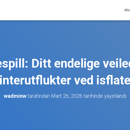
AN
spill: Ditt endelige veile
interutflukter ved isflat
wadminw
tarafından
Mart 26, 2026
tarihinde yayınlandı