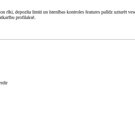
n rīki, depozīta limiti un īstenības kontroles features palīdz uzturēt 
atkarību profilaksē.
erdir