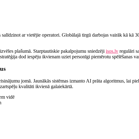
alīdzinot ar vietējie operatori. Globālajā tirgū darbojas vairāk kā kā 
izvēles plašumā. Starptautiskie pakalpojumu sniedzēji
isos.lv
regulāri s
stratēģija dod iespēju ikvienam uziet personīgi piemērotu spēlēšanas va
mus
risinājumu jomā. Jaunākās sistēmas izmanto AI prāta algoritmus, lai piel
tspēļu kvalitāti ikvienā galaiekārtā.
iem vidē
m