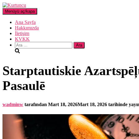
Menüyü aç/kapa
Ana Sayfa
Hakkımızda
İletişim
KVKK
Arama:
Starptautiskie Azartspē
Pasaulē
wadminw
tarafından
Mart 18, 2026
Mart 18, 2026
tarihinde yayı