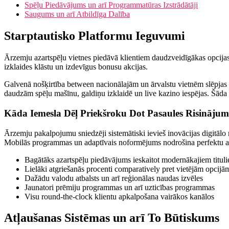
Spēļu Piedāvājums un arī Programmatūras Izstrādātāji
Saugums un arī Atbildīga Dalība
Starptautisko Platformu Ieguvumi
Ārzemju azartspēļu vietnes piedāvā klientiem daudzveidīgākas opcijas s
izklaides klāstu un izdevīgus bonusu akcijas.
Galvenā nošķirtība between nacionālajām un ārvalstu vietnēm slēpjas 
daudzām spēļu mašīnu, galdiņu izklaidē un live kazino iespējas. Šāda 
Kāda Iemesla Dēļ Priekšroku Dot Pasaules Risināju
Ārzemju pakalpojumu sniedzēji sistemātiski ieviеš inovācijas digitālo 
Mobilās programmas un adaptīvais noformējums nodrošina perfektu azar
Bagātāks azartspēļu piedāvājums ieskaitot modernākajiem titul
Lielāki atgriešanās procenti comparatively pret vietējām opcijā
Dažādu valodu atbalsts un arī reģionālas naudas izvēles
Jaunatori prēmiju programmas un arī uzticības programmas
Visu round-the-clock klientu apkalpošana vairākos kanālos
Atļaušanas Sistēmas un arī To Būtiskums