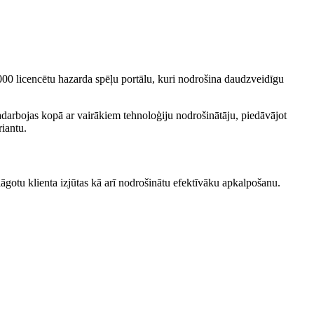
3000 licencētu hazarda spēļu portālu, kuri nodrošina daudzveidīgu
adarbоjas kopā ar vairākiem tehnoloģiju nodrošinātāju, piedāvājot
riantu.
āgotu klienta izjūtas kā arī nodrošinātu efektīvāku apkalpošanu.