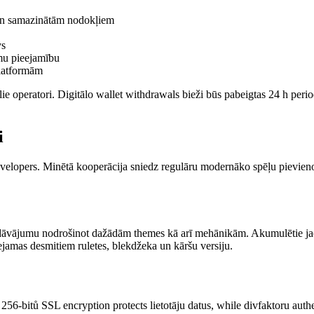
 un samazinātām nodokļiem
ys
mu pieejamību
latformām
ālie operatori. Digitālo wallet withdrawals bieži būs pabeigtas 24 h peri
i
velopers. Minētā kooperācija sniedz regulāru modernāko spēļu pievienoš
edāvājumu nodrošinot dažādām themes kā arī mehānikām. Akumulētie jack
ejamas desmitiem ruletes, blekdžeka un kāršu versiju.
 256-bitů SSL encryption protects lietotāju datus, while divfaktoru auth