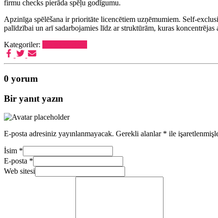
firmu checks pierāda spēļu godīgumu.
Apzinīga spēlēšana ir prioritāte licencētiem uzņēmumiem. Self-exclusio
palīdzībai un arī sadarbojamies līdz ar struktūrām, kuras koncentrējas 
Kategoriler:
Uncategorized
0 yorum
Bir yanıt yazın
E-posta adresiniz yayınlanmayacak.
Gerekli alanlar
*
ile işaretlenmişl
İsim
*
E-posta
*
Web sitesi