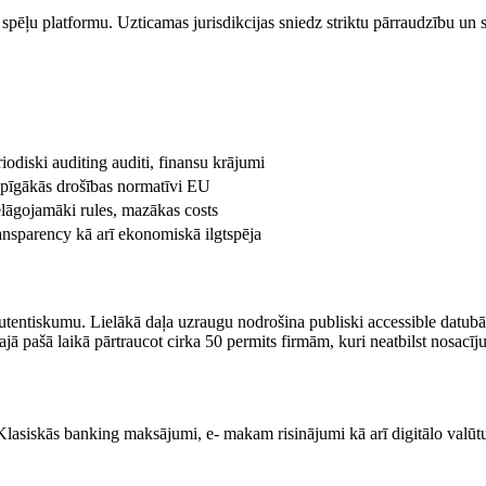
u spēļu platformu. Uzticamas jurisdikcijas sniedz striktu pārraudzību un 
iodiski auditing auditi, finansu krājumi
pīgākās drošības normatīvi EU
elāgojamāki rules, mazākas costs
ansparency kā arī ekonomiskā ilgtspēja
tentiskumu. Lielākā daļa uzraugu nodrošina publiski accessible datubāzes
ajā pašā laikā pārtraucot cirka 50 permits firmām, kuri neatbilst nosacī
asiskās banking maksājumi, e- makam risinājumi kā arī digitālo valūtu 