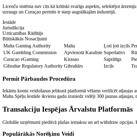
Licenču sistēma nav cits kā kritiski svarīgs aspekts, selektējot ārzemj
uzraugs un Curaçao permits ir starp augstākajām industrijā.
Iestāde
Jurisdikcija
Uzticamības Rādītājs
Būtiskākās Nosacījumi
Malta Gaming Authority
Malta
Ļoti ļoti izcils
Per
UK Gambling Commission
Apvienotā Karaliste
Superlativs
Rū
Curacao eGaming
Kirasao
Saprātīgs
Pi
Gibraltar Regulatory Authority
Gibraltārs
Izcils
Tr
Permit Pārbaudes Procedūra
Iekāms kontu veidošanas jebkurā platformā vēlams verificēt atļaujas au
Malta Spēļu Iestāde ikvienu gadu izsniedz vidēji 300 jaunas atļaujas, t
Transakciju Iespējas Ārvalstu Platformās
Globālie uzņēmumi piedāvā plašas iemaksu un arī withdraw opcijas. Kl
Populārākās Norēķinu Veidi