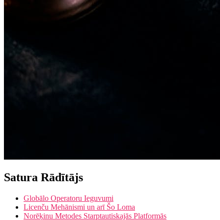
Satura Rādītājs
Globālo Operatoru Ieguvumi
Licenču Mehānismi un arī Šo Loma
Norēķinu Metodes Starptautiskajās Platformās