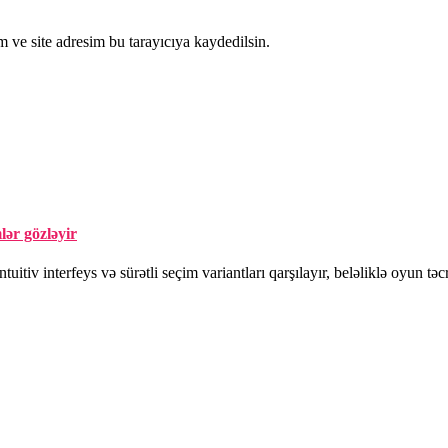
 ve site adresim bu tarayıcıya kaydedilsin.
lər gözləyir
itiv interfeys və sürətli seçim variantları qarşılayır, beləliklə oyun təc