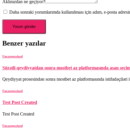
Aklınızdan ne geçiyor?
Daha sonraki yorumlarımda kullanılması için adım, e-posta adresim
Benzer yazılar
Uncategorized
Sürətli qeydiyyatdan sonra mostbet az platformasında asan seçim
Qeydiyyat prosesindən sonra mostbet az platformasında istifadəçiləri intu
Uncategorized
Test Post Created
Test Post Created
Uncategorized