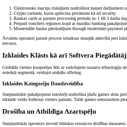
Elektronisko maciņu risinājumi nodrošinot instant darījumiem
Crypto variantu, kuras apliecina privātumu kā arī security
Bankas cards ar parasto processing periodu no 1 till 3 darba da
Prepaid vouchers reģionos kopā ar mazāku banking pakalpoju
Momentālie banku pārskaitījumi through modernām payment p
Ārvalstu operatori parasti process izmaksas straujāk attiecībā pret lok
ietvaros.
Izklaides Klāsts kā arī Softvera Piegādātāj
Globālās vietnes kooperējas līdz ar vadošajiem nozares tehnoloģiju de
noteiktā segmentā, veidojot unikālu offering.
Izklaides Kategoriju Daudzveidība
Starptautiskie pakalpojumu sniedzēji nodrošina plašu games slotu pi
izklaide veido šodienas vietnes pamatu. Table games entuziastiem pie
Drošība un Atbildīga Azartspēļu
Starptautiskās operators investē būtiskus resources drošības measures.