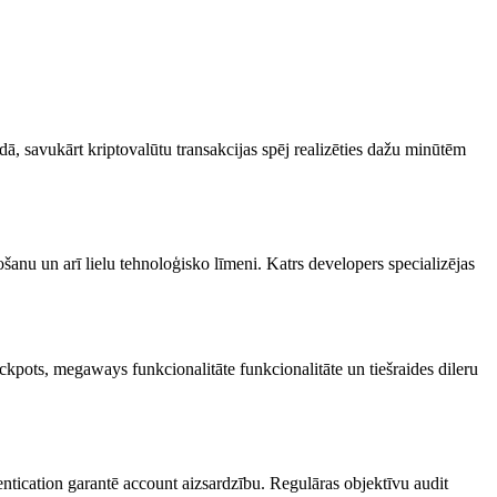
odā, savukārt kriptovalūtu transakcijas spēj realizēties dažu minūtēm
anu un arī lielu tehnoloģisko līmeni. Katrs developers specializējas
pots, megaways funkcionalitāte funkcionalitāte un tiešraides dileru
entication garantē account aizsardzību. Regulāras objektīvu audit