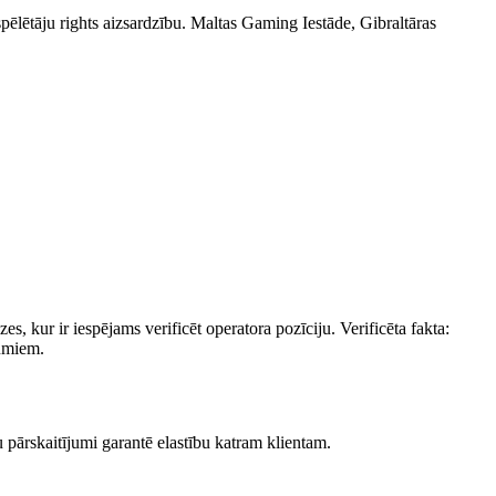
spēlētāju rights aizsardzību. Maltas Gaming Iestāde, Gibraltāras
, kur ir iespējams verificēt operatora pozīciju. Verificēta fakta:
jumiem.
pārskaitījumi garantē elastību katram klientam.