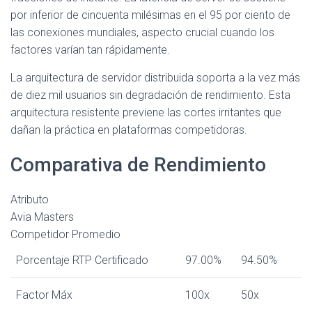
por inferior de cincuenta milésimas en el 95 por ciento de
las conexiones mundiales, aspecto crucial cuando los
factores varían tan rápidamente.
La arquitectura de servidor distribuida soporta a la vez más
de diez mil usuarios sin degradación de rendimiento. Esta
arquitectura resistente previene las cortes irritantes que
dañan la práctica en plataformas competidoras.
Comparativa de Rendimiento
Atributo
Avia Masters
Competidor Promedio
Porcentaje RTP Certificado
97.00%
94.50%
Factor Máx
100x
50x