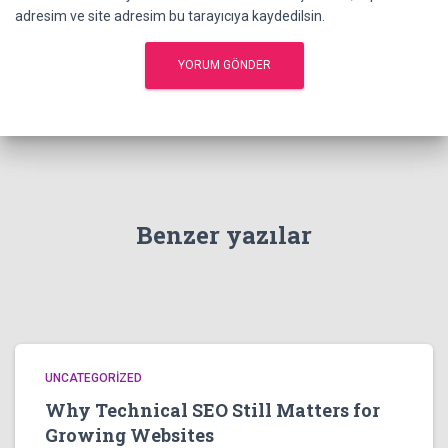
adresim ve site adresim bu tarayıcıya kaydedilsin.
Benzer yazılar
UNCATEGORIZED
Why Technical SEO Still Matters for
Growing Websites