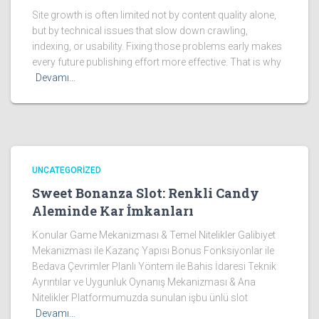
Site growth is often limited not by content quality alone,
but by technical issues that slow down crawling,
indexing, or usability. Fixing those problems early makes
every future publishing effort more effective. That is why
Devamı…
UNCATEGORIZED
Sweet Bonanza Slot: Renkli Candy
Aleminde Kar İmkanları
Konular Game Mekanizması & Temel Nitelikler Galibiyet
Mekanizması ile Kazanç Yapısı Bonus Fonksiyonlar ile
Bedava Çevrimler Planlı Yöntem ile Bahis İdaresi Teknik
Ayrıntılar ve Uygunluk Oynanış Mekanizması & Ana
Nitelikler Platformumuzda sunulan işbu ünlü slot
Devamı…