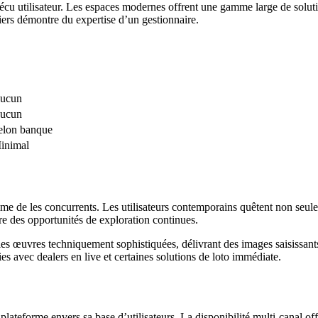
vécu utilisateur. Les espaces modernes offrent une gamme large de solution
iers démontre du expertise d’un gestionnaire.
ucun
ucun
elon banque
inimal
amme de les concurrents. Les utilisateurs contemporains quêtent non seu
ure des opportunités de exploration continues.
à les œuvres techniquement sophistiquées, délivrant des images saisissan
es avec dealers en live et certaines solutions de loto immédiate.
plateforme envers sa base d’utilisateurs. La disponibilité multi-canal of