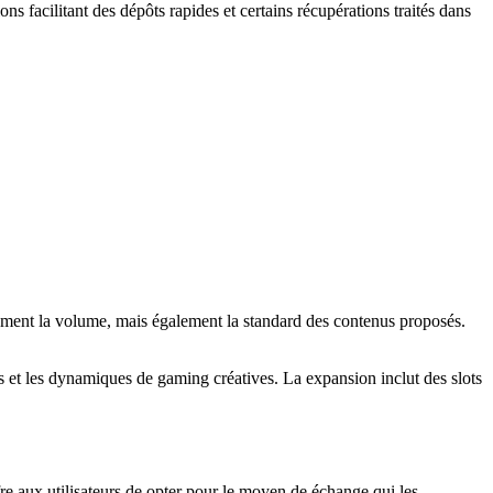
s facilitant des dépôts rapides et certains récupérations traités dans
lement la volume, mais également la standard des contenus proposés.
ts et les dynamiques de gaming créatives. La expansion inclut des slots
fre aux utilisateurs de opter pour le moyen de échange qui les