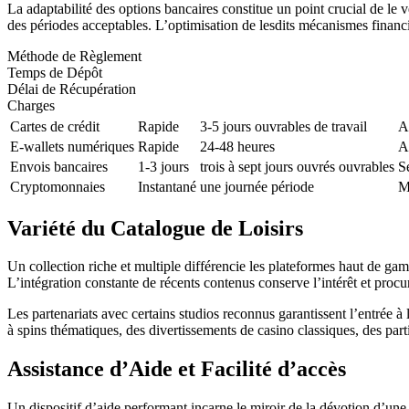
La adaptabilité des options bancaires constitue un point crucial de le 
des périodes acceptables. L’optimisation de lesdits mécanismes financ
Méthode de Règlement
Temps de Dépôt
Délai de Récupération
Charges
Cartes de crédit
Rapide
3-5 jours ouvrables de travail
A
E-wallets numériques
Rapide
24-48 heures
A
Envois bancaires
1-3 jours
trois à sept jours ouvrés ouvrables
S
Cryptomonnaies
Instantané
une journée période
M
Variété du Catalogue de Loisirs
Un collection riche et multiple différencie les plateformes haut de g
L’intégration constante de récents contenus conserve l’intérêt et proc
Les partenariats avec certains studios reconnus garantissent l’entrée 
à spins thématiques, des divertissements de casino classiques, des parti
Assistance d’Aide et Facilité d’accès
Un dispositif d’aide performant incarne le miroir de la dévotion d’une 