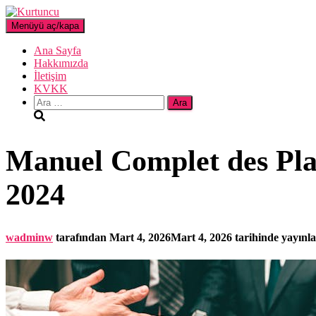
Menüyü aç/kapa
Ana Sayfa
Hakkımızda
İletişim
KVKK
Arama:
Manuel Complet des Pla
2024
wadminw
tarafından
Mart 4, 2026
Mart 4, 2026
tarihinde yayınl