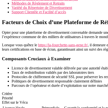
Méthodes de Règlement et Retraits
Variété du Répertoire de Divertissement
Support Clientèle et Facilité d’accès
Facteurs de Choix d’une Plateforme de Ré
Opter pour une plateforme de divertissement convenable demande une an
l’expérience commune de des milliers de utilisateurs à travers le monde 
Lorsque vous quêtez le
https://la-fourchette-sans-gene.fr/
, il demeure 
leurs certifications en base de écran, garantissant ainsi un suivi des rè
Composants Cruciaux à Examiner
Licence de divertissement valable délivrée par une autorité éta
Taux de redistribution validés par des laboratoires tiers
Protocoles de chiffrement de sécurité SSL pour préserver les r
Politiques de divertissement responsable clairement définies
Parcours de l’opérateur et durée d’exploitation sur notre marché
Critère
Priorité
Effet sur le Vécu
Licence légale
Primordiale
Garantit la conformité et la p