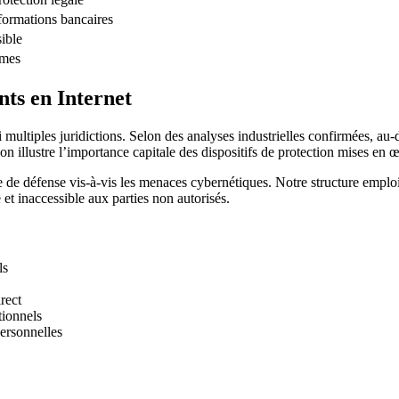
nformations bancaires
ible
èmes
nts en Internet
 multiples juridictions. Selon des analyses industrielles confirmées, au
on illustre l’importance capitale des dispositifs de protection mises en 
e de défense vis-à-vis les menaces cybernétiques. Notre structure emplo
t inaccessible aux parties non autorisés.
ls
rect
tionnels
ersonnelles