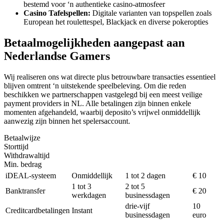
bestemd voor ‘n authentieke casino-atmosfeer
Casino Tafelspellen:
Digitale varianten van topspellen zoals
European het roulettespel, Blackjack en diverse pokeropties
Betaalmogelijkheden aangepast aan
Nederlandse Gamers
Wij realiseren ons wat directe plus betrouwbare transacties essentieel
blijven omtrent ‘n uitstekende speelbeleving. Om die reden
beschikken we partnerschappen vastgelegd bij een meest veilige
payment providers in NL. Alle betalingen zijn binnen enkele
momenten afgehandeld, waarbij deposito’s vrijwel onmiddellijk
aanwezig zijn binnen het spelersaccount.
Betaalwijze
Storttijd
Withdrawaltijd
Min. bedrag
iDEAL-systeem
Onmiddellijk
1 tot 2 dagen
€ 10
1 tot 3
2 tot 5
Banktransfer
€ 20
werkdagen
businessdagen
drie-vijf
10
Creditcardbetalingen
Instant
businessdagen
euro