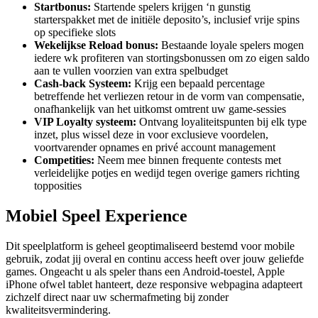
Startbonus:
Startende spelers krijgen ‘n gunstig
starterspakket met de initiële deposito’s, inclusief vrije spins
op specifieke slots
Wekelijkse Reload bonus:
Bestaande loyale spelers mogen
iedere wk profiteren van stortingsbonussen om zo eigen saldo
aan te vullen voorzien van extra spelbudget
Cash-back Systeem:
Krijg een bepaald percentage
betreffende het verliezen retour in de vorm van compensatie,
onafhankelijk van het uitkomst omtrent uw game-sessies
VIP Loyalty systeem:
Ontvang loyaliteitspunten bij elk type
inzet, plus wissel deze in voor exclusieve voordelen,
voortvarender opnames en privé account management
Competities:
Neem mee binnen frequente contests met
verleidelijke potjes en wedijd tegen overige gamers richting
topposities
Mobiel Speel Experience
Dit speelplatform is geheel geoptimaliseerd bestemd voor mobile
gebruik, zodat jij overal en continu access heeft over jouw geliefde
games. Ongeacht u als speler thans een Android-toestel, Apple
iPhone ofwel tablet hanteert, deze responsive webpagina adapteert
zichzelf direct naar uw schermafmeting bij zonder
kwaliteitsvermindering.