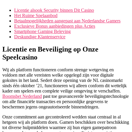
Licentie alsook Security binnen Dit Casino
Het Ruime Spelaanbod
Betaalmogelijkheden aangepast aan Nederlandse Gamers
Exclusieve Bonus aanbiedingen plus Acties
Smartphone Gaming Beleving
Deskundige Klantenservice
Licentie en Beveiliging op Onze
Speelcasino
Wij als platform functioneren conform strenge wetgeving en
voldoen met alle vereisten welke opgelegd zijn voor digitale
goksites in het land. Sedert deze opening van de NL casinomarkt
sinds één oktober ’21, functioneren wij alleen conform dit wettelijk
kader om spelers een complete veilige omgeving te verschaffen.
Boomsbet Nederland
past toe geavanceerde beveiligingstechnologie
om alle financiële transacties en persoonlijke gegevens te
beschermen jegens ongeautoriseerde binnendringen.
Onze commitment aan gecontroleerd wedden staat centraal in al
hetgeen wij als platform doen. Gamers beschikken over beschikking
tot diverse hulpmiddelen waarmee zij hun eigen gamepatroon