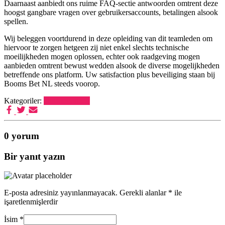
Daarnaast aanbiedt ons ruime FAQ-sectie antwoorden omtrent deze
hoogst gangbare vragen over gebruikersaccounts, betalingen alsook
spellen.
Wij beleggen voortdurend in deze opleiding van dit teamleden om
hiervoor te zorgen hetgeen zij niet enkel slechts technische
moeilijkheden mogen oplossen, echter ook raadgeving mogen
aanbieden omtrent bewust wedden alsook de diverse mogelijkheden
betreffende ons platform. Uw satisfaction plus beveiliging staan bij
Booms Bet NL steeds voorop.
Kategoriler:
Uncategorized
0 yorum
Bir yanıt yazın
E-posta adresiniz yayınlanmayacak.
Gerekli alanlar
*
ile
işaretlenmişlerdir
İsim
*