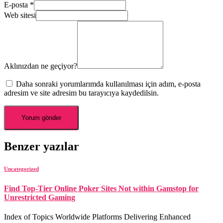
E-posta
*
Web sitesi
Aklınızdan ne geçiyor?
Daha sonraki yorumlarımda kullanılması için adım, e-posta
adresim ve site adresim bu tarayıcıya kaydedilsin.
Benzer yazılar
Uncategorized
Find Top-Tier Online Poker Sites Not within Gamstop for
Unrestricted Gaming
Index of Topics Worldwide Platforms Delivering Enhanced