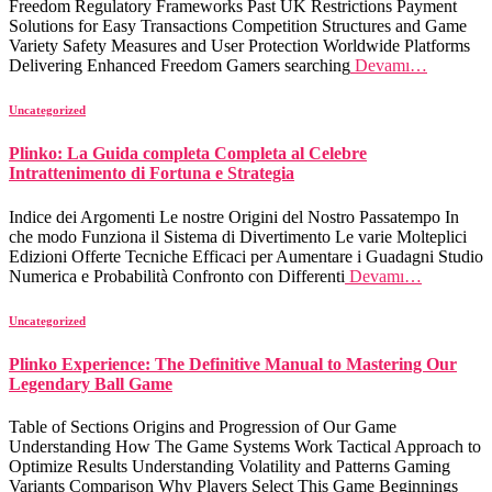
Freedom Regulatory Frameworks Past UK Restrictions Payment
Solutions for Easy Transactions Competition Structures and Game
Variety Safety Measures and User Protection Worldwide Platforms
Delivering Enhanced Freedom Gamers searching
Devamı…
Uncategorized
Plinko: La Guida completa Completa al Celebre
Intrattenimento di Fortuna e Strategia
Indice dei Argomenti Le nostre Origini del Nostro Passatempo In
che modo Funziona il Sistema di Divertimento Le varie Molteplici
Edizioni Offerte Tecniche Efficaci per Aumentare i Guadagni Studio
Numerica e Probabilità Confronto con Differenti
Devamı…
Uncategorized
Plinko Experience: The Definitive Manual to Mastering Our
Legendary Ball Game
Table of Sections Origins and Progression of Our Game
Understanding How The Game Systems Work Tactical Approach to
Optimize Results Understanding Volatility and Patterns Gaming
Variants Comparison Why Players Select This Game Beginnings