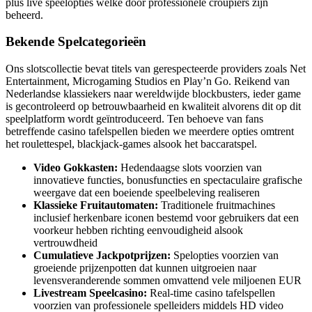
plus live speelopties welke door professionele croupiers zijn
beheerd.
Bekende Spelcategorieën
Ons slotscollectie bevat titels van gerespecteerde providers zoals Net
Entertainment, Microgaming Studios en Play’n Go. Reikend van
Nederlandse klassiekers naar wereldwijde blockbusters, ieder game
is gecontroleerd op betrouwbaarheid en kwaliteit alvorens dit op dit
speelplatform wordt geïntroduceerd. Ten behoeve van fans
betreffende casino tafelspellen bieden we meerdere opties omtrent
het roulettespel, blackjack-games alsook het baccaratspel.
Video Gokkasten:
Hedendaagse slots voorzien van
innovatieve functies, bonusfuncties en spectaculaire grafische
weergave dat een boeiende speelbeleving realiseren
Klassieke Fruitautomaten:
Traditionele fruitmachines
inclusief herkenbare iconen bestemd voor gebruikers dat een
voorkeur hebben richting eenvoudigheid alsook
vertrouwdheid
Cumulatieve Jackpotprijzen:
Spelopties voorzien van
groeiende prijzenpotten dat kunnen uitgroeien naar
levensveranderende sommen omvattend vele miljoenen EUR
Livestream Speelcasino:
Real-time casino tafelspellen
voorzien van professionele spelleiders middels HD video