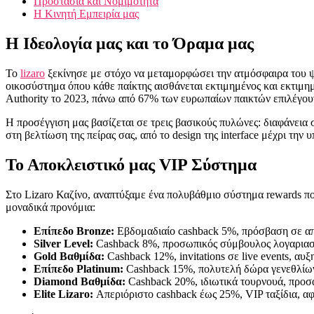
Προστασία και Νομιμότητα
Η Κινητή Εμπειρία μας
Η Ιδεολογία μας και το Όραμα μας
Το
lizaro
ξεκίνησε με στόχο να μεταμορφώσει την ατμόσφαιρα του ψη
οικοσύστημα όπου κάθε παίκτης αισθάνεται εκτιμημένος και εκτιμη
Authority το 2023, πάνω από 67% των ευρωπαίων παικτών επιλέγου
Η προσέγγιση μας βασίζεται σε τρεις βασικούς πυλώνες: διαφάνεια σ
στη βελτίωση της πείρας σας, από το design της interface μέχρι την
Το Αποκλειστικό μας VIP Σύστημα
Στο Lizaro Καζίνο, αναπτύξαμε ένα πολυβάθμιο σύστημα rewards πο
μοναδικά προνόμια:
Επίπεδο Bronze:
Εβδομαδιαίο cashback 5%, πρόσβαση σε απ
Silver Level:
Cashback 8%, προσωπικός σύμβουλος λογαριασ
Gold Βαθμίδα:
Cashback 12%, invitations σε live events, αυ
Επίπεδο Platinum:
Cashback 15%, πολυτελή δώρα γενεθλίων
Diamond Βαθμίδα:
Cashback 20%, ιδιωτικά τουρνουά, προ
Elite Lizaro:
Απεριόριστο cashback έως 25%, VIP ταξίδια, α