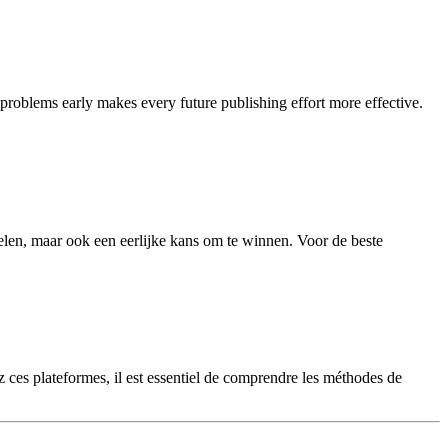
e problems early makes every future publishing effort more effective.
pelen, maar ook een eerlijke kans om te winnen. Voor de beste
z ces plateformes, il est essentiel de comprendre les méthodes de