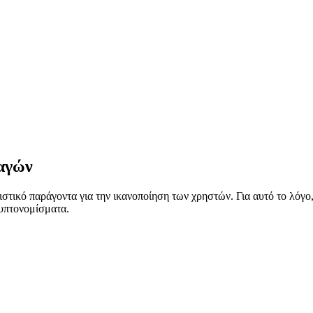
αγών
ριστικό παράγοντα για την ικανοποίηση των χρηστών. Για αυτό το λό
ρυπτονομίσματα.