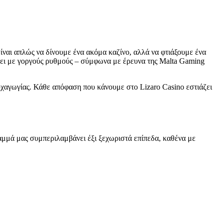
ναι απλώς να δίνουμε ένα ακόμα καζίνο, αλλά να φτιάξουμε ένα
ώνει με γοργούς ρυθμούς – σύμφωνα με έρευνα της Malta Gaming
 ψυχαγωγίας. Κάθε απόφαση που κάνουμε στο Lizaro Casino εστιάζει
αμμά μας συμπεριλαμβάνει έξι ξεχωριστά επίπεδα, καθένα με