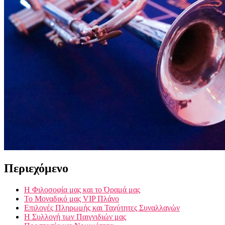
Περιεχόμενο
Η Φιλοσοφία μας και το Όραμά μας
Το Μοναδικό μας VIP Πλάνο
Επιλογές Πληρωμής και Ταχύτητες Συναλλαγών
Η Συλλογή των Παιγνιδιών μας