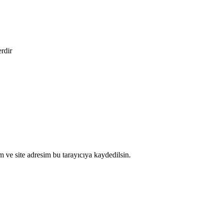
erdir
 ve site adresim bu tarayıcıya kaydedilsin.