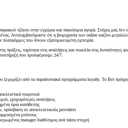
φιακού τζόγου στην εγχώρια και παγκόσμια αγορά. Στόχος μας δεν εί
μένος. Αντιλαμβανόμαστε ότι η βιομηχανία των online καζίνο μεγαλ
ν πλατφόρμες που δίνουν εξατομικευμένη εμπειρία.
τις πράξεις, ταχύτητα στις αναλήψεις και ποικιλία στις δυνατότητες
 υποστήριξη που προσφέρουμε 24/7.
υ ξεχωρίζει από τα παραδοσιακά προγράμματα loyalty. Το Βιπ πρόγρ
οκλειστικά τουρνουά
μού, γρηγορότερες αναλήψεις
ξημένα όρια κατάθεσης
, πρόσβαση σε αποκλειστικούς providers
σαρμοσμένα μπόνους
φιερωμένος manager διαθέσιμος ανά πάσα στιγμή