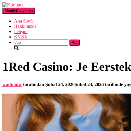
Menüyü aç/kapa
Ana Sayfa
Hakkımızda
İletişim
KVKK
Arama:
1Red Casino: Je Eerste
wadminw
tarafından
Şubat 24, 2026
Şubat 24, 2026
tarihinde yay