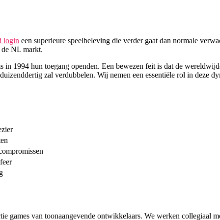
d login
een superieure speelbeleving die verder gaat dan normale verwa
r de NL markt.
rms in 1994 hun toegang openden. Een bewezen feit is dat de wereldwij
uizenddertig zal verdubbelen. Wij nemen een essentiële rol in deze dyna
ezier
ten
compromissen
feer
g
lectie games van toonaangevende ontwikkelaars. We werken collegiaal 