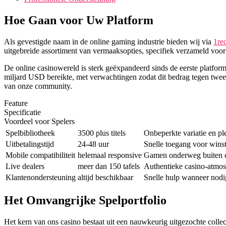
Hoe Gaan voor Uw Platform
Als gevestigde naam in de online gaming industrie bieden wij via
1re
uitgebreide assortiment van vermaaksopties, specifiek verzameld voo
De online casinowereld is sterk geëxpandeerd sinds de eerste platfo
miljard USD bereikte, met verwachtingen zodat dit bedrag tegen tweed
van onze community.
Feature
Specificatie
Voordeel voor Spelers
Spelbibliotheek
3500 plus titels
Onbeperkte variatie en pl
Uitbetalingstijd
24-48 uur
Snelle toegang voor wins
Mobile compatibiliteit
helemaal responsive
Gamen onderweg buiten 
Live dealers
meer dan 150 tafels
Authentieke casino-atmos
Klantenondersteuning
altijd beschikbaar
Snelle hulp wanneer nodi
Het Omvangrijke Spelportfolio
Het kern van ons casino bestaat uit een nauwkeurig uitgezochte col