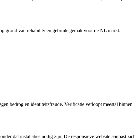
d op grond van reliability en gebruiksgemak voor de NL markt.
n bedrog en identiteitsfraude. Verificatie verloopt meestal binnen
zonder dat installaties nodig zijn. De responsieve website aanpast zich