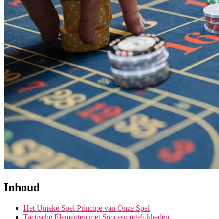
Inhoud
Het Unieke Spel Principe van Onze Spel
Tactische Elementen met Succesmogelijkheden