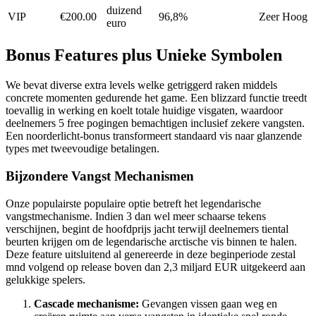
duizend
VIP
€200.00
96,8%
Zeer Hoog
euro
Bonus Features plus Unieke Symbolen
We bevat diverse extra levels welke getriggerd raken middels
concrete momenten gedurende het game. Een blizzard functie treedt
toevallig in werking en koelt totale huidige visgaten, waardoor
deelnemers 5 free pogingen bemachtigen inclusief zekere vangsten.
Een noorderlicht-bonus transformeert standaard vis naar glanzende
types met tweevoudige betalingen.
Bijzondere Vangst Mechanismen
Onze populairste populaire optie betreft het legendarische
vangstmechanisme. Indien 3 dan wel meer schaarse tekens
verschijnen, begint de hoofdprijs jacht terwijl deelnemers tiental
beurten krijgen om de legendarische arctische vis binnen te halen.
Deze feature uitsluitend al genereerde in deze beginperiode zestal
mnd volgend op release boven dan 2,3 miljard EUR uitgekeerd aan
gelukkige spelers.
Cascade mechanisme:
Gevangen vissen gaan weg en