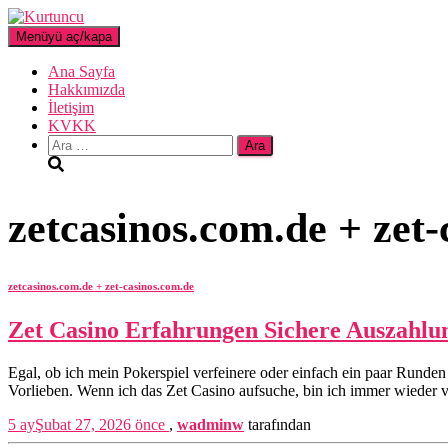
Menüyü aç/kapa
Ana Sayfa
Hakkımızda
İletişim
KVKK
Arama:
zetcasinos.com.de + zet
zetcasinos.com.de + zet-casinos.com.de
Zet Casino Erfahrungen Sichere Auszahlu
Egal, ob ich mein Pokerspiel verfeinere oder einfach ein paar Runden B
Vorlieben. Wenn ich das Zet Casino aufsuche, bin ich immer wieder 
5 ay
Şubat 27, 2026
önce
,
wadminw
tarafından