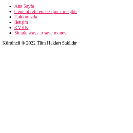
Ana Sayfa
General reference · quick insights
Hakkımızda
İletişim
KVKK
Simple ways to save money
Kürtüncü ® 2022 Tüm Hakları Saklıdır