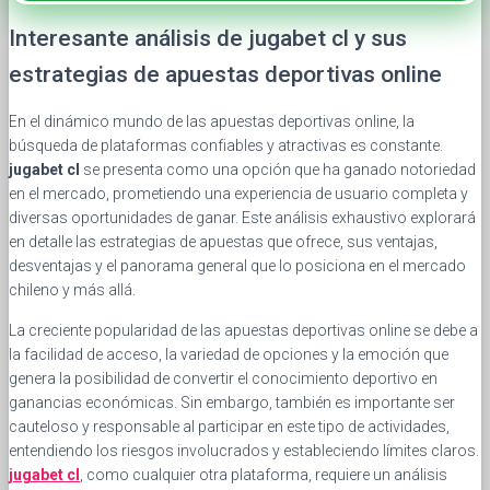
Interesante análisis de jugabet cl y sus
estrategias de apuestas deportivas online
En el dinámico mundo de las apuestas deportivas online, la
búsqueda de plataformas confiables y atractivas es constante.
jugabet cl
se presenta como una opción que ha ganado notoriedad
en el mercado, prometiendo una experiencia de usuario completa y
diversas oportunidades de ganar. Este análisis exhaustivo explorará
en detalle las estrategias de apuestas que ofrece, sus ventajas,
desventajas y el panorama general que lo posiciona en el mercado
chileno y más allá.
La creciente popularidad de las apuestas deportivas online se debe a
la facilidad de acceso, la variedad de opciones y la emoción que
genera la posibilidad de convertir el conocimiento deportivo en
ganancias económicas. Sin embargo, también es importante ser
cauteloso y responsable al participar en este tipo de actividades,
entendiendo los riesgos involucrados y estableciendo límites claros.
jugabet cl
, como cualquier otra plataforma, requiere un análisis