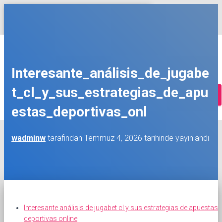
MENÜYÜ AÇ/KAPA
ANA SAYFA
HAKKIMIZDA
İLETIŞIM
Interesante_análisis_de_jugabe
KVKK
t_cl_y_sus_estrategias_de_apu
Arama:
estas_deportivas_onl
wadminw
tarafından
Temmuz 4, 2026
tarihinde yayınlandı
Interesante análisis de jugabet cl y sus estrategias de apuestas
deportivas online