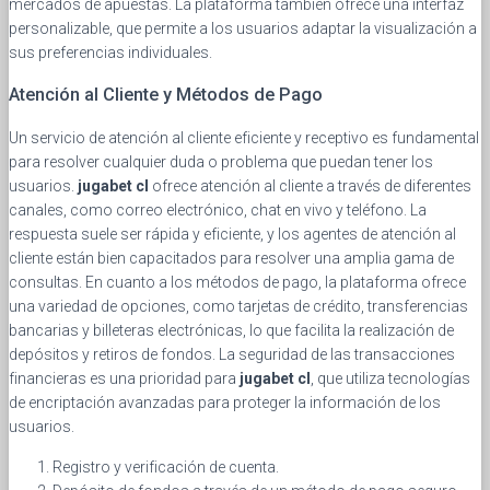
mercados de apuestas. La plataforma también ofrece una interfaz
personalizable, que permite a los usuarios adaptar la visualización a
sus preferencias individuales.
Atención al Cliente y Métodos de Pago
Un servicio de atención al cliente eficiente y receptivo es fundamental
para resolver cualquier duda o problema que puedan tener los
usuarios.
jugabet cl
ofrece atención al cliente a través de diferentes
canales, como correo electrónico, chat en vivo y teléfono. La
respuesta suele ser rápida y eficiente, y los agentes de atención al
cliente están bien capacitados para resolver una amplia gama de
consultas. En cuanto a los métodos de pago, la plataforma ofrece
una variedad de opciones, como tarjetas de crédito, transferencias
bancarias y billeteras electrónicas, lo que facilita la realización de
depósitos y retiros de fondos. La seguridad de las transacciones
financieras es una prioridad para
jugabet cl
, que utiliza tecnologías
de encriptación avanzadas para proteger la información de los
usuarios.
Registro y verificación de cuenta.