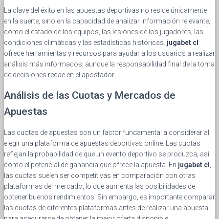
La clave del éxito en las apuestas deportivas no reside únicamente
en la suerte, sino en la capacidad de analizar información relevante,
como el estado de los equipos, las lesiones de los jugadores, las
condiciones climáticas y las estadísticas históricas.
jugabet cl
ofrece herramientas y recursos para ayudar a los usuarios a realizar
análisis más informados, aunque la responsabilidad final de la toma
de decisiones recae en el apostador.
Análisis de las Cuotas y Mercados de
Apuestas
Las cuotas de apuestas son un factor fundamental a considerar al
elegir una plataforma de apuestas deportivas online. Las cuotas
reflejan la probabilidad de que un evento deportivo se produzca, así
como el potencial de ganancia que ofrece la apuesta. En
jugabet cl
,
las cuotas suelen ser competitivas en comparación con otras
plataformas del mercado, lo que aumenta las posibilidades de
obtener buenos rendimientos. Sin embargo, es importante comparar
las cuotas de diferentes plataformas antes de realizar una apuesta
para asegurarse de obtener la mejor oferta disponible.