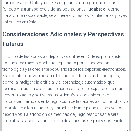
para operar en Chile, ya que esto garantiza la seguridad de sus
fondos y la transparencia de las operaciones.
jugabet cl
, como
plataforma responsable, se adhiere a todas las regulaciones y leyes
aplicables en Chile.
Consideraciones Adicionales y Perspectivas
Futuras
El futuro de las apuestas deportivas online en Chile es prometedor,
con un crecimiento continuo impulsado por la innovación
tecnológica y la creciente popularidad de los deportes electrónicos.
Es probable que veamos la introducción de nuevas tecnologías,
como la inteligencia artificial y el aprendizaje automático, que
permitan a las plataformas de apuestas ofrecer experiencias más
personalizadas y sofisticadas. Además, es posible que se
produzcan cambios en la regulación de las apuestas, con el objetivo
de proteger a los usuarios y garantizar la integridad de los eventos
deportivos. La adopción de medidas de juego responsable será
crucial para asegurar un entorno de apuestas seguro y sostenible.