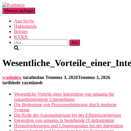
Menüyü aç/kapa
Ana Sayfa
Hakkımızda
İletişim
KVKK
Arama:
Wesentliche_Vorteile_einer_Int
wadminw
tarafından
Temmuz 3, 2026
Temmuz 3, 2026
tarihinde yayınlandı
Wesentliche Vorteile einer Integration von spinania für
zukunftsorientierte Unternehmen
Die Bedeutung von Prozessoptimierung durch moderne
Systeme
Die Rolle der Automatisierung bei der Effizienzsteigerung
Integration von spinania in bestehende IT-Infrastruktur
Herausforderungen und Lösungsansätze bei der Integration
Datensicherheit und Datenschutz bei der Nutzung von