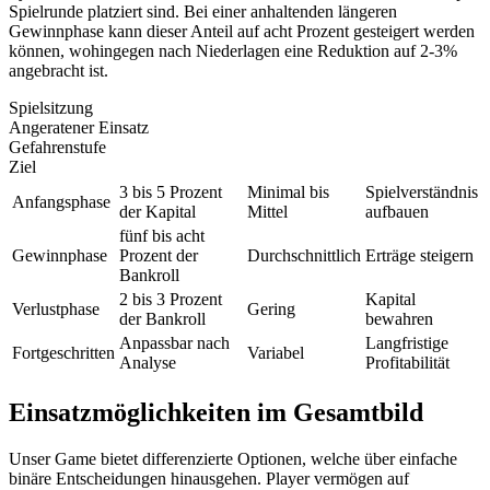
Spielrunde platziert sind. Bei einer anhaltenden längeren
Gewinnphase kann dieser Anteil auf acht Prozent gesteigert werden
können, wohingegen nach Niederlagen eine Reduktion auf 2-3%
angebracht ist.
Spielsitzung
Angeratener Einsatz
Gefahrenstufe
Ziel
3 bis 5 Prozent
Minimal bis
Spielverständnis
Anfangsphase
der Kapital
Mittel
aufbauen
fünf bis acht
Gewinnphase
Prozent der
Durchschnittlich
Erträge steigern
Bankroll
2 bis 3 Prozent
Kapital
Verlustphase
Gering
der Bankroll
bewahren
Anpassbar nach
Langfristige
Fortgeschritten
Variabel
Analyse
Profitabilität
Einsatzmöglichkeiten im Gesamtbild
Unser Game bietet differenzierte Optionen, welche über einfache
binäre Entscheidungen hinausgehen. Player vermögen auf