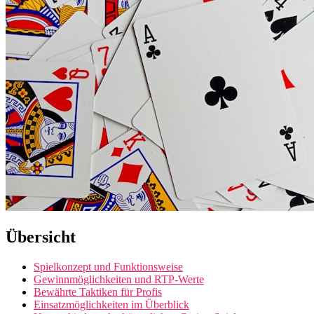
Übersicht
Spielkonzept und Funktionsweise
Gewinnmöglichkeiten und RTP-Werte
Bewährte Taktiken für Profis
Einsatzmöglichkeiten im Überblick