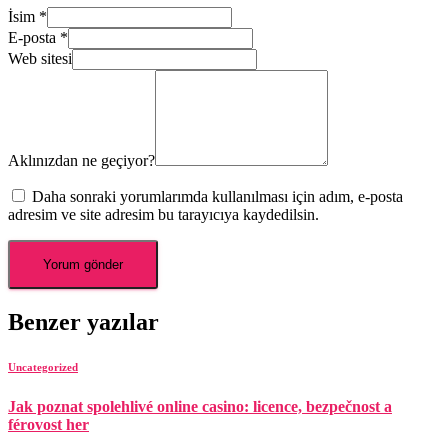
İsim
*
E-posta
*
Web sitesi
Aklınızdan ne geçiyor?
Daha sonraki yorumlarımda kullanılması için adım, e-posta
adresim ve site adresim bu tarayıcıya kaydedilsin.
Benzer yazılar
Uncategorized
Jak poznat spolehlivé online casino: licence, bezpečnost a
férovost her