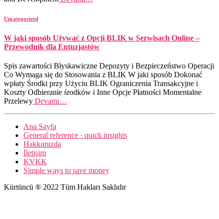
Uncategorized
W jaki sposób Używać z Opcji BLIK w Serwisach Online –
Przewodnik dla Entuzjastów
Spis zawartości Błyskawiczne Depozyty i Bezpieczeństwo Operacji
Co Wymaga się do Stosowania z BLIK W jaki sposób Dokonać
wpłaty Środki przy Użyciu BLIK Ograniczenia Transakcyjne i
Koszty Odbieranie środków i Inne Opcje Płatności Momentalne
Przelewy
Devamı…
Ana Sayfa
General reference · quick insights
Hakkımızda
İletişim
KVKK
Simple ways to save money
Kürtüncü ® 2022 Tüm Hakları Saklıdır