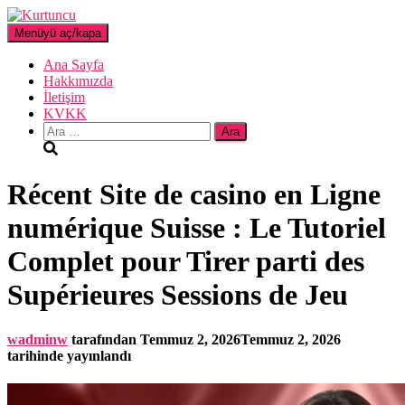
Menüyü aç/kapa
Ana Sayfa
Hakkımızda
İletişim
KVKK
Arama:
Récent Site de casino en Ligne
numérique Suisse : Le Tutoriel
Complet pour Tirer parti des
Supérieures Sessions de Jeu
wadminw
tarafından
Temmuz 2, 2026
Temmuz 2, 2026
tarihinde yayınlandı